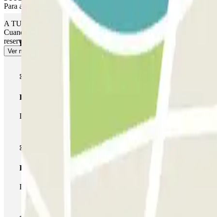
Para acceder de nuevo al aparcamiento, vuelve a acercar tu coche a la
A TU SALIDA:
Cuando vayas a salir con tu vehículo, detente frente a la barrera y el 
reserva, la barrera no se abrirá. Deberás ir a cabina de control o cajero
Productos de Parclick
Ver más
Pase básico
Durante tu estancia podrás entrar y salir una única vez al parking
Pase multiparking
Durante tu estancia podrás hacer uso de toda la red de parkings d