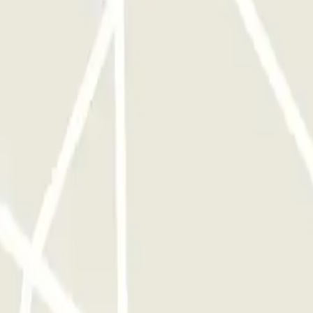
acer nada, como a tu llegada. Si has excedido el tiempo válido de tu