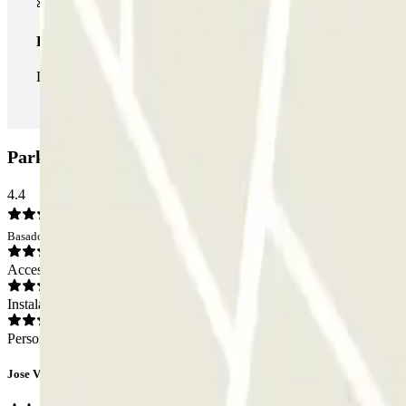
Pase ilimitado
Durante tu estancia podrás entrar y salir del parking todas las ve
Parking APK2 Edgar Neville: Opiniones
4.4
Basado en 112 opiniones
Acceso
Instalaciones
Personal
Jose Vicente