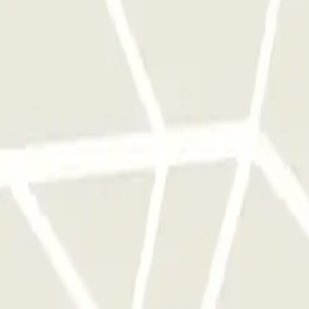
 barrera de entrada del aparcamiento.
lector reconocerá tu matrícula. La barrera se abrirá sin que tengas que h
 para abonar el exceso a precio de tarifa regular.
e este operador disponibles en Parclick.