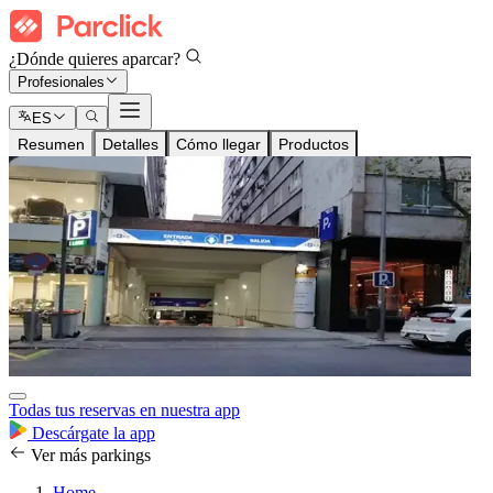
¿Dónde quieres aparcar?
Profesionales
ES
Resumen
Detalles
Cómo llegar
Productos
Todas tus reservas en nuestra app
Descárgate la app
Ver más parkings
Home