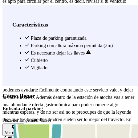
es apto para circular por el centro, es decir, revisar si tu vehículo
tiene el distintivo medioambiental ECO, B o C. Conduce hasta el
punto de recogida en la dirección indicada en tu reserva y el
personal del parking se encargará de recoger allí tu vehículo y de
Características
llevarlo a un aparcamiento vigilado, donde permanecerá hasta que
solicites la devolución. ¡Y recuerda! Este es solo el punto de
Plaza de parking garantizada
encuentro con el conductor que recogerá tu vehículo. Tú solo
Parking con altura máxima permitida (2m)
encárgate de llamar 20 minutos antes de tu llegada y de disfrutar tu
Es necesario dejar las llaves
viaje. El parking se trata de un aparcamiento cubierto, vigilado y
Cubierto
abierto las 24 horas los 7 días de la semana. Tiene baños y recarga
Vigilado
de coches eléctricos. Olvídate ya de dar vueltas intentando encontrar
aparcamiento porque por esta zona será imposible, en parclick
podemos ayudarte fácilmente contratando este servicio valet y dejar
Cómo llegar
tu coche a salvo. Además dentro de la estación de atocha vas a tener
una abundante oferta gastronómica para poder comerte algo
Entrada al parking
mientras esperas, y de no ser así no te preocupes de que la leyenda
dice que los bocadillos del tren suelen ser lo mejor del trayecto. En
Plaza del Emperador Carlos V
Parclick podrás leer reseñas de clientes y elegir el parking que mejor
Ver mapa
encaje con tus necesidades, ya sea por precio o por distancia A tu