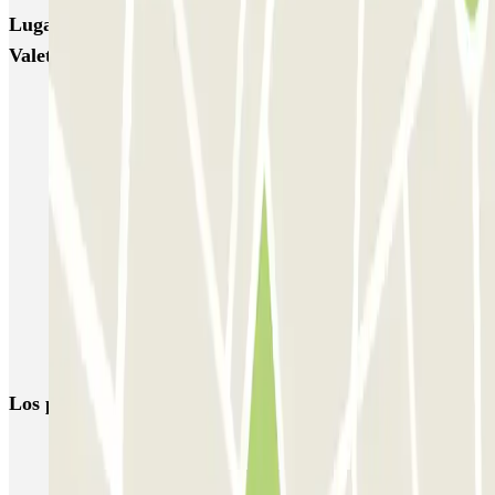
Lugares y eventos interesantes cerca de Aparcamadrid
Valet - Ave Atocha
Parking Atocha Renfe (Madrid) | Compara precios
Aparcar cerca del Jardín Botánico de Madrid
Aparcar cerca del Hotel Agumar
Parkings cerca del CaixaForum Madrid
Parking Museo Reina Sofia de Madrid | 70% DESCUENTO |
Parclick
Parkings cerca del Metro de Menéndez Pelayo
Parking Museo del Prado | Reservar online | Parclick
Los parkings
más reservados
Parking en Madrid
Parking en Barcelona