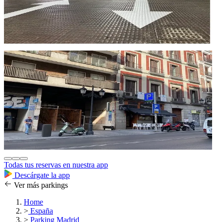
Todas tus reservas en nuestra app
Descárgate la app
Ver más parkings
Home
>
España
>
Parking Madrid