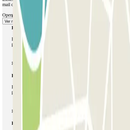
mail de check-in al personal de apoyo.
Operamos siempre en la terminal de Salidas (entrega y recogida).
Ver más
Pase básico
Durante tu estancia podrás entrar y salir una única vez al
parking
Pase multiparking
Durante tu estancia podrás hacer uso de toda la red de
parkings de este operador disponibles en Parclick.
Pase ilimitado