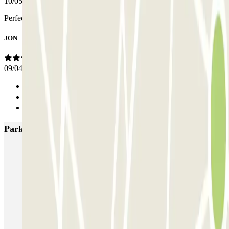
10/05/2024
Perfecto servicio, puntual y de confianza Repetiré seguro
JON
09/04/2024
Anterior
1
Siguiente
Parkings más valorados en Madrid
IC Alenza-Ponzano
CAPORAL Presidente Carmona Bernabéu
HOMELY Azcona
SABA Plaza de los Mostenses
EMT Recoletos
Coslada (Avenida de América)
Mundial
EMT Pedro Zerolo
EMT Marqués de Salamanca
Avenida de Portugal EMT