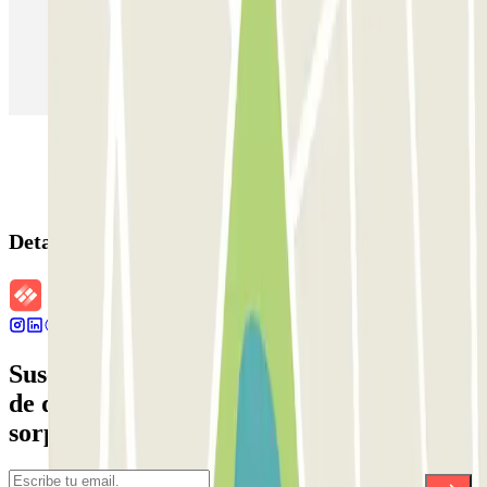
Parking en Aeropuerto Barcelona
Parking en Aeropuerto Madrid Barajas
Parking en Sants - Estación de Barcelona
Parking en Atocha
Detalles de la reserva
Suscríbete a nuestra newsletter y entérate
de descuentos, sorteos y otras muchas
sorpresas.