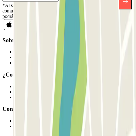
*Al suscribirte aceptas nuestra Política de Privacidad para recibir
comunicaciones comerciales de Parclick. Sin ningún compromiso,
podrás darte de baja cuando quieras en la misma newsletter.
Sobre Parclick
Quiénes somos
Cómo funciona
Nuestros parkings
¿Colaboramos?
Profesionales
Proveedor de parking
Afiliados
Contacto
Contáctanos
FAQ