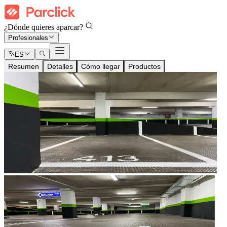
¿Dónde quieres aparcar?
Profesionales
ES
Resumen
Detalles
Cómo llegar
Productos