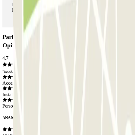
Durante tu estancia podrás entrar y salir del parking todas
las veces que quieras.
Parking Aparcamadrid Valet - Ave Atocha:
Opiniones
4.7
Basado en 2 opiniones
Acceso
Instalaciones
Personal
ANA MARIA