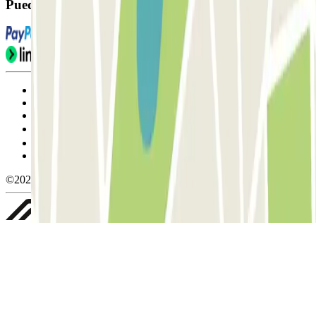
Puedes utilizar estos métodos de pago:
Condiciones de uso y contratación
Condiciones de cancelación
Política de cookies
Gestionar cookies
Política de privacidad
Whistleblowing
©2026 Parclick. All rights reserved