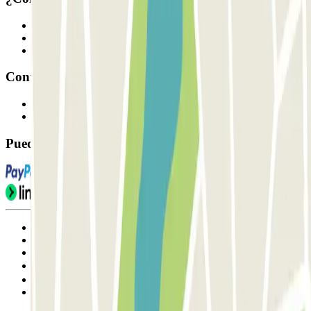
Profesionales
Proveedor de parking
Afiliados
Contacto
Contáctanos
FAQ
Puedes utilizar estos métodos de pago:
Condiciones de uso y contratación
Condiciones de cancelación
Política de cookies
Gestionar cookies
Política de privacidad
Whistleblowing