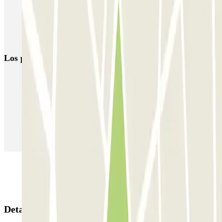
Parkings en la Calle O’Donnell de Madrid
Aparcar cerca de Juanchi’s Burgers
Parkings cerca del Hospital La Princesa en Madrid
Los parkings
más reservados
Parking en Madrid
Parking en Barcelona
Parking en Aeropuerto Barcelona
Parking en Aeropuerto Madrid Barajas
Parking en Sants - Estación de Barcelona
Parking en Atocha
Detalles de la reserva