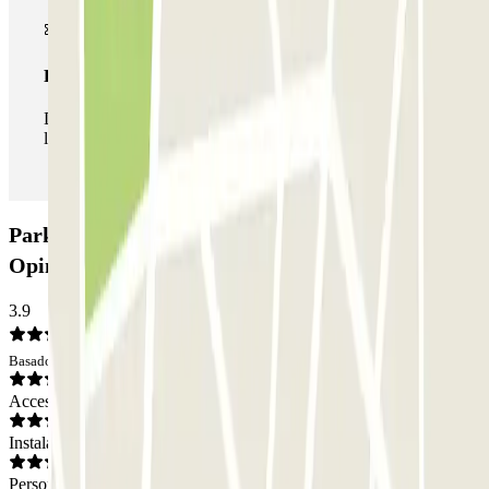
Pase ilimitado
Durante tu estancia podrás entrar y salir del parking todas
las veces que quieras.
Parking Alcalá - Alcalde de López Casero:
Opiniones
3.9
Basado en 10 opiniones
Acceso
Instalaciones
Personal