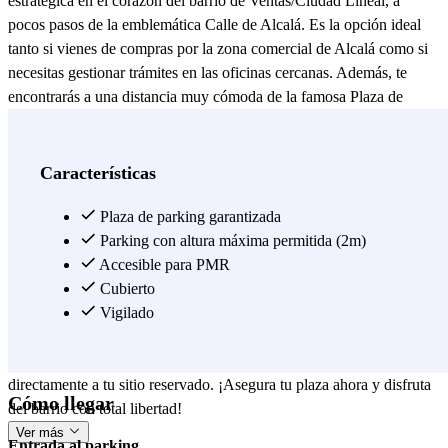
estratégica en el corazón del barrio de Ventas/Ciudad Lineal, a
pocos pasos de la emblemática Calle de Alcalá. Es la opción ideal
tanto si vienes de compras por la zona comercial de Alcalá como si
necesitas gestionar trámites en las oficinas cercanas. Además, te
encontrarás a una distancia muy cómoda de la famosa Plaza de
Toros de Las Ventas y perfectamente conectado con el resto de la
ciudad gracias a la cercanía de las estaciones de metro El Carmen y
Ventas. Este parking destaca por ser un espacio cubierto y seguro,
Características
diseñado para que te olvides de cualquier preocupación por tu
vehículo. Ofrece servicio 24 horas y vigilancia, lo que lo convierte
Plaza de parking garantizada
en una solución fiable tanto para visitas cortas como para estancias
Parking con altura máxima permitida (2m)
largas. Su acceso es sencillo y está pensado para que aproveches tu
Accesible para PMR
tiempo al máximo desde el momento en que llegas. No dejes que el
Cubierto
tráfico de Madrid condicione tus planes. Al reservar a través de
Vigilado
Parclick o nuestra app, te aseguras una plaza antes de salir de casa.
El proceso es rápido, intuitivo y te garantiza la tranquilidad de llegar
directamente a tu sitio reservado. ¡Asegura tu plaza ahora y disfruta
Cómo llegar
del barrio con total libertad!
Ver más
Entrada al parking