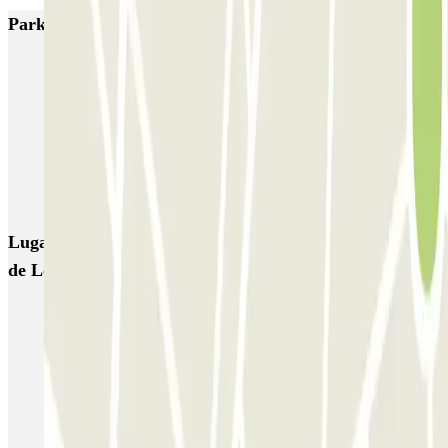
Parkings más valorados en Madrid
IC Alenza-Ponzano
CAPORAL Presidente Carmona Bernabéu
HOMELY Azcona
SABA Plaza de los Mostenses
EMT Recoletos
Coslada (Avenida de América)
Mundial
EMT Pedro Zerolo
EMT Marqués de Salamanca
Avenida de Portugal EMT
Lugares y eventos interesantes cerca de Alcalá - Alcalde
de López Casero
Parking en Ventas | Cerca de la Plaza de Toros | Parclick
Parkings cerca del Espacio Guindalera
Parkings cerca de la Plaza de Manuel Becerra de Madrid
Aparcar cerca del Hotel Puerta América