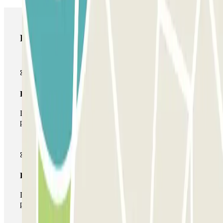
Productos de Parclick
Pase básico
Durante tu estancia podrás entrar y salir una única vez al
parking
Pase multiparking
Durante tu estancia podrás hacer uso de toda la red de
parkings de este operador disponibles en Parclick.