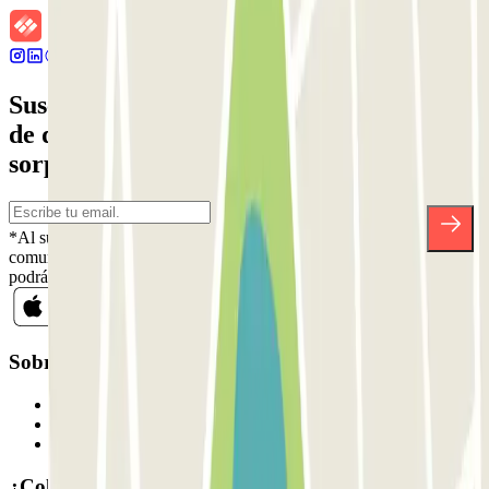
Suscríbete a nuestra newsletter y entérate
de descuentos, sorteos y otras muchas
sorpresas.
*Al suscribirte aceptas nuestra Política de Privacidad para recibir
comunicaciones comerciales de Parclick. Sin ningún compromiso,
podrás darte de baja cuando quieras en la misma newsletter.
Sobre Parclick
Quiénes somos
Cómo funciona
Nuestros parkings
¿Colaboramos?