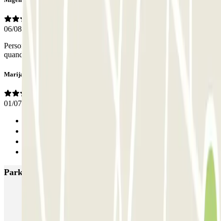
06/08/2022
Personnel super sympathique, très facile à trouver et super efficace
quand ont voyage avec des bagages ou des bébés …Le top
Marijan
01/07/2022
Anterior
1
2
Siguiente
Parkings más valorados en Milán
MUOVIAMO Senato
Garage Gian Galeazzo
Garage Paullo - Corso XXII Marzo
Washington