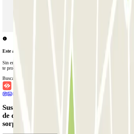
Parking en Aeropuerto Barcelona
Parking en Aeropuerto Madrid Barajas
Parking en Sants - Estación de Barcelona
Parking en Atocha
Este aparcamiento no acepta reservas a través de Parclick.
Sin embargo, puedes reservar en uno de los parkings cercanos que
te proponemos.
Buscar parkings cercanos
Suscríbete a nuestra newsletter y entérate
de descuentos, sorteos y otras muchas
sorpresas.