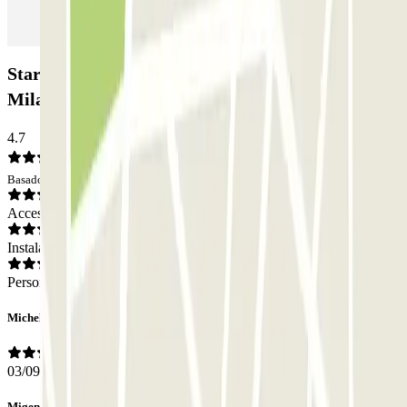
Star Parking Malpensa - Car Valet - Aeroporto di
Milano Malpensa - Scoperto: Opiniones
4.7
Basado en 5 opiniones
Acceso
Instalaciones
Personal
Michele
03/09/2022
Migena