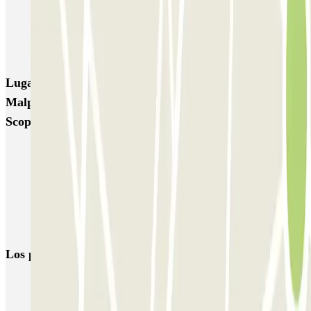
TREPI - Stazione Lambrate
San Barnaba (Tribunale)
Autosilo Diaz
Autosilo San Marco
Machiavelli
Matteotti
Lugares y eventos interesantes cerca de Star Parking
Malpensa - Car Valet - Aeroporto di Milano Malpensa -
Scoperto
Parkings cerca de la Terminal 1 del Aeropuerto de Milán-Malpensa
(MXP)
Parking Malpensa low cost | Parking aeropuerto Milán-Malpensa
Parkings cerca de la Terminal 2 del Aeropuerto de Milán-Malpensa
(MXP)
Los parkings
más reservados
Parking en Madrid
Parking en Barcelona