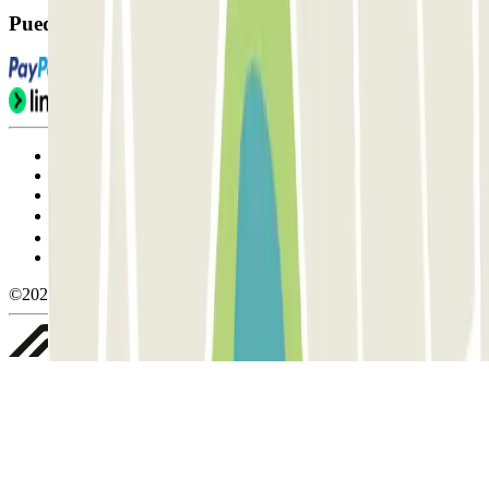
Puedes utilizar estos métodos de pago:
Condiciones de uso y contratación
Condiciones de cancelación
Política de cookies
Gestionar cookies
Política de privacidad
Whistleblowing
©2026 Parclick. All rights reserved