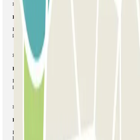
Pase básico
Durante tu estancia podrás entrar y salir una única vez al
parking
Pase multiparking
Durante tu estancia podrás hacer uso de toda la red de
parkings de este operador disponibles en Parclick.
Pase ilimitado
Durante tu estancia podrás entrar y salir del parking todas
las veces que quieras.