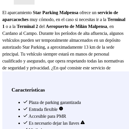
El aparcamiento
Star Parking Malpensa
ofrece un
servicio de
aparcacoches
muy cómodo, en el caso si necesitas ir a la
Terminal
1
o a la
Terminal 2
del
Aeropuerto de Milán Malpensa
, en
Cardano al Campo. Durante los períodos de alta afluencia, algunos
vehículos pueden ser temporalmente almacenados en un depósito
autorizado Star Parking, a aproximadamente 13 km de la sede
principal. Tu vehículo siempre estará en manos de personal
cualificado y asegurado, que opera respetando todas las normativas
de seguridad y privacidad. ¿En qué consiste este servicio de
aparcacoches o Car Valet? Para los que aún no lo sabéis, es un tipo
de servicio que ofrece la oportunidad de ir directamente al
aeropuerto con el coche sin preocuparse por encontrar un lugar para
Características
aparcar. ¿Cómo? Dejando el coche junto a la entrada del aeropuerto,
donde un conductor altamente cualificado del Star Parking
Plaza de parking garantizada
Malpensa recogerá su coche y lo llevará a un parking
Entrada flexible
completamente seguro. Disfrutar de este servicio de aparcamiento de
Accesible para PMR
coches del Star Parking Malpensa no tiene complicación alguna:
Es necesario dejar las llaves