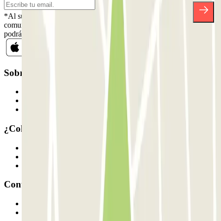
*Al suscribirte aceptas nuestra Política de Privacidad para recibir
comunicaciones comerciales de Parclick. Sin ningún compromiso,
podrás darte de baja cuando quieras en la misma newsletter.
Sobre Parclick
Quiénes somos
Cómo funciona
Nuestros parkings
¿Colaboramos?
Profesionales
Proveedor de parking
Afiliados
Contacto
Contáctanos
FAQ