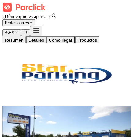
¿Dónde quieres aparcar?
Profesionales
ES
Resumen
Detalles
Cómo llegar
Productos