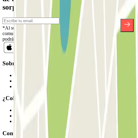
sorpresas.
*Al suscribirte aceptas nuestra Política de Privacidad para recibir
comunicaciones comerciales de Parclick. Sin ningún compromiso,
podrás darte de baja cuando quieras en la misma newsletter.
Sobre Parclick
Quiénes somos
Cómo funciona
Nuestros parkings
¿Colaboramos?
Profesionales
Proveedor de parking
Afiliados
Contacto