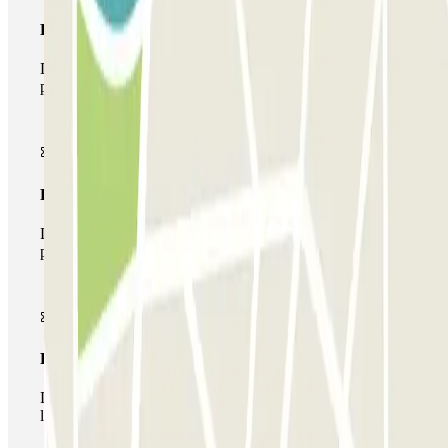
Pase básico
Durante tu estancia podrás entrar y salir una única vez al
parking
Pase multiparking
Durante tu estancia podrás hacer uso de toda la red de
parkings de este operador disponibles en Parclick.
Pase ilimitado
Durante tu estancia podrás entrar y salir del parking todas
las veces que quieras.