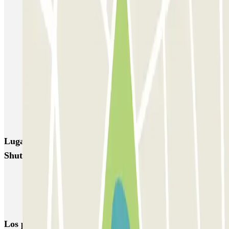
Porta di Massa Napoli QUICK
GEPARK Morghen
GEPARK Cacciottoli
Autorimessa Travaglione - Stazione di Napoli Piazza Amedeo
Napoli Parking - Shuttle - Aeroporto di Napoli - Scoperto
Zeus - Stazione di Pompei Scavi - Villa dei Misteri
Autoparcheggio KING - Via Gianturco
Lugares y eventos interesantes cerca de ViParking -
Shuttle - Stazione Napoli Afragola - Scoperto
Parkings en el Aeropuerto de Nápoles-Capodichino - Ugo Niutta
(NAP)
Parking en Pompeya | Dónde aparcar
Los parkings
más reservados