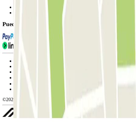
Contáctanos
FAQ
Puedes utilizar estos métodos de pago:
Condiciones de uso y contratación
Condiciones de cancelación
Política de cookies
Gestionar cookies
Política de privacidad
Whistleblowing
©2026 Parclick. All rights reserved