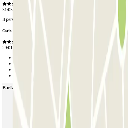
31/03/2026
Il personale disponibilissimo. Anche il servizio navetta perfetto
Carlo
29/01/2026
Anterior
1
2
Siguiente
Parkings más valorados en Nápoles
Supergarage Napoli
Garage Scarpato - Shuttle - Aeroporto di Napoli
QUICK Parking Napoli - Piazza Nazionale - Stazione Centrale