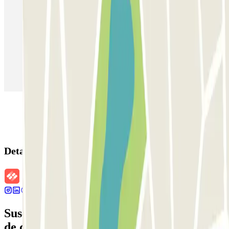
Parking en Madrid
Parking en Barcelona
Parking en Aeropuerto Barcelona
Parking en Aeropuerto Madrid Barajas
Parking en Sants - Estación de Barcelona
Parking en Atocha
Detalles de la reserva
Suscríbete a nuestra newsletter y entérate
de descuentos, sorteos y otras muchas