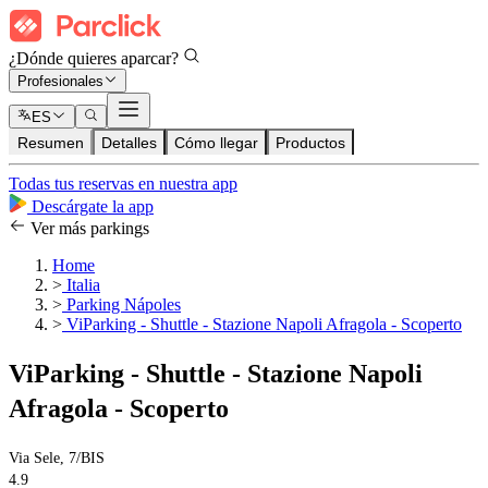
¿Dónde quieres aparcar?
Profesionales
ES
Resumen
Detalles
Cómo llegar
Productos
Todas tus reservas en nuestra app
Descárgate la app
Ver más parkings
Home
>
Italia
>
Parking Nápoles
>
ViParking - Shuttle - Stazione Napoli Afragola - Scoperto
ViParking - Shuttle - Stazione Napoli
Afragola - Scoperto
Via Sele, 7/BIS
4.9