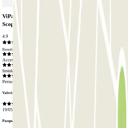
ViParking - Shuttle - Stazione Napoli Afragola -
Scoperto: Opiniones
4.9
Basado en 5 opiniones
Acceso
Instalaciones
Personal
Valeria
19/05/2026
Pasqualina