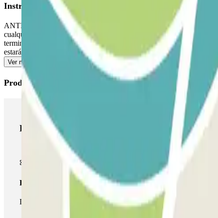
Instrucciones
ANTES DE TU LLEGADA: 20 minutos antes, llama al número de teléf
cualquier plaza libre. Ve a la cabina de control con tu reserva Parclick
terminal // en la entrada de la estación. A TU REGRESO: Cuando reco
estará esperando en la entrada de la estación // frente a la terminal de
Ver más
Productos de Parclick
Productos de Parclick
Pase básico
Durante tu estancia podrás entrar y salir una única vez al parking