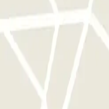
e este operador disponibles en Parclick.
ces que quieras.
le di Napoli - Scoperto: Opiniones