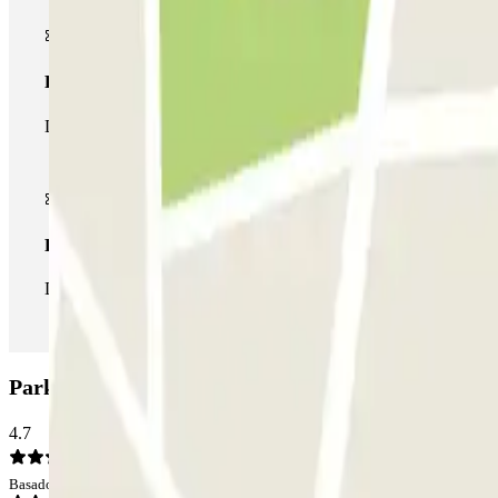
Pase multiparking
Durante tu estancia podrás hacer uso de toda la red de parkings d
Pase ilimitado
Durante tu estancia podrás entrar y salir del parking todas las ve
Parking Vasto 2 - Shuttle - Porto e Stazione Centra
4.7
Basado en 2 opiniones