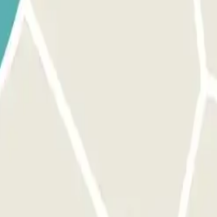
ono gratuito +39 3349527698 ; + 39 0815543858 para avisar de tu 
. Tras validar tu reserva con el personal del parking, saldrás en la siguie
jas tu equipaje, llama al teléfono gratuito +39 3349527698 ; + 39 0815
 embarque.