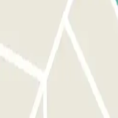
llegada al parking. A TU LLEGADA: Accede al parking. Aparca en
nte lanzadera. La lanzadera te dejará en la puerta de Salidas de la
543858 para que la lanzadera venga a recogerte. La lanzadera te