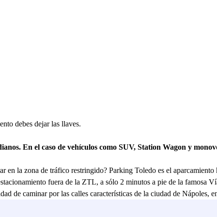
nto debes dejar las llaves.
edianos. En el caso de vehículos como SUV, Station Wagon y mon
r en la zona de tráfico restringido? Parking Toledo es el aparcamiento 
tacionamiento fuera de la ZTL, a sólo 2 minutos a pie de la famosa Vía
dad de caminar por las calles características de la ciudad de Nápoles, en
osición estratégica del Parking Toledo también viene dada por el hecho d
to delante de la plaza, el Palacio Real de Nápoles y continuar el paseo 