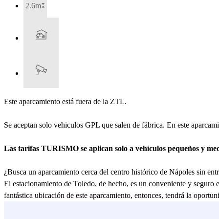
2.6m
Este aparcamiento está fuera de la ZTL.
Se aceptan solo vehiculos GPL que salen de fábrica. En este aparcamie
Las tarifas TURISMO se aplican solo a vehículos pequeños y m
¿Busca un aparcamiento cerca del centro histórico de Nápoles sin entra
El estacionamiento de Toledo, de hecho, es un conveniente y seguro es
fantástica ubicación de este aparcamiento, entonces, tendrá la oportuni
Spaccanapoli, el corazón de la ciudad vieja. Pero eso no es todo, la p
el símbolo de Nápoles. Aquí también puede detenerse para apreciar, jus