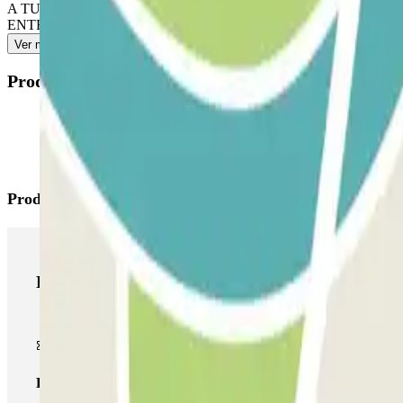
A TU LLEGADA: coge el ticket. Aparca en cualquier plaza libre. Ve 
ENTRADAS Y SALIDAS ILIMITADAS: Sigue las indicaciones del 
Ver más
Productos disponibles
Productos de Parclick
Productos de Parclick
Pase básico