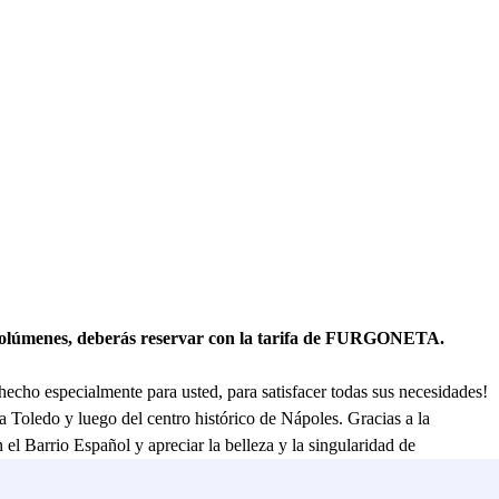
ovolúmenes, deberás reservar con la tarifa de FURGONETA.
hecho especialmente para usted, para satisfacer todas sus necesidades!
 Toledo y luego del centro histórico de Nápoles. Gracias a la
 el Barrio Español y apreciar la belleza y la singularidad de
e que está a sólo 10 minutos a pie de la magnífica Piazza Plebiscito,
hasta el paseo de la Mergellina y admirar el Castel dell'Ovo. Sin