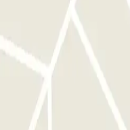
LIR: Sigue las indicaciones del personal. SI TU PASE PERMITE