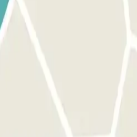
a la cabina de control con tu reserva Parclick y el ticket. PARA SA
personal.