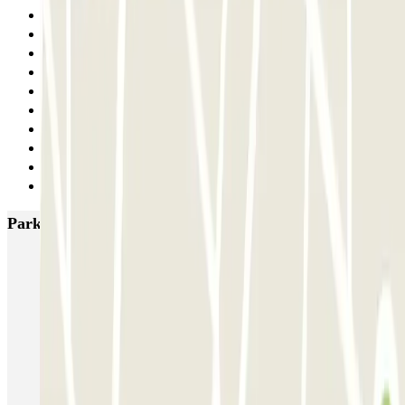
2
3
4
5
6
7
8
9
10
Siguiente
Parkings más valorados en Nápoles
Supergarage Napoli
Garage Scarpato - Shuttle - Aeroporto di Napoli
QUICK Parking Napoli - Piazza Nazionale - Stazione Centrale
Porta di Massa Napoli QUICK
GEPARK Morghen