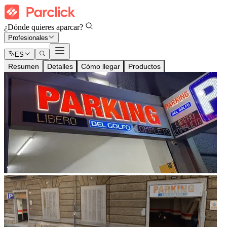
¿Dónde quieres aparcar?
Profesionales
ES
Resumen
Detalles
Cómo llegar
Productos