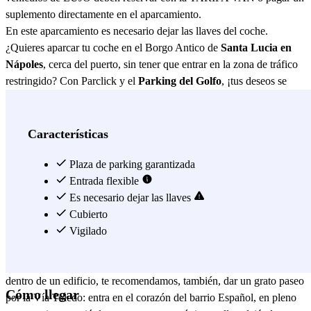
suplemento directamente en el aparcamiento.
En este aparcamiento es necesario dejar las llaves del coche.
¿Quieres aparcar tu coche en el Borgo Antico de
Santa Lucia en
Nápoles
, cerca del puerto, sin tener que entrar en la zona de tráfico
restringido? Con Parclick y el
Parking del Golfo
, ¡tus deseos se
hacen realidad! Situado en esta zona de Nápoles fuera de la temida
ZTL, podrás aparcar tu vehículo cómodamente en una ubicación
más que envidiable. El Parking del Golfo es de fácil acceso, seguro
Características
y cubierto parking fuera de la ZTL. Para que te hagas una idea de
dónde se encuentra, está a sólo 4 minutos a pie de la famosa plaza
Plaza de parking garantizada
del Plebiscito, todo un símbolo de la ciudad italiana de Nápoles.
Entrada flexible
Pero esto no es lo único que podrás visitar dejando tu coche aquí,
Es necesario dejar las llaves
sino que, además, llegarás fácilmente a otros lugares icónicos como
Cubierto
el Palacio Real de Nápoles (justo en la Piazza Plebiscito), el famoso
Vigilado
Teatro San Carlo (en el interior del palacio) y la magnífica Galería
Umberto I. Y como no todo lo que hay que ver en Nápoles está
dentro de un edificio, te recomendamos, también, dar un grato paseo
Cómo llegar
por la Vía Toledo: entra en el corazón del barrio Español, en pleno