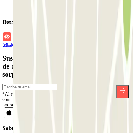
Detalles de la reserva
Suscríbete a nuestra newsletter y entérate
de descuentos, sorteos y otras muchas
sorpresas.
*Al suscribirte aceptas nuestra Política de Privacidad para recibir
comunicaciones comerciales de Parclick. Sin ningún compromiso,
podrás darte de baja cuando quieras en la misma newsletter.
Sobre Parclick