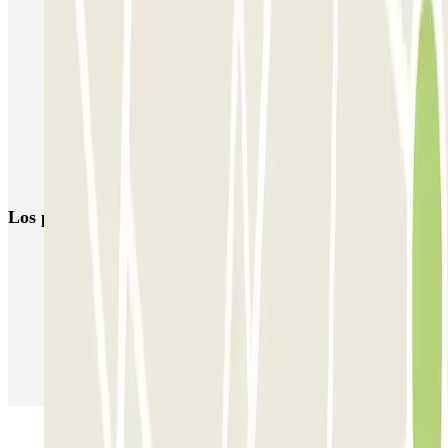
GEPARK Cacciottoli
Autorimessa Travaglione - Stazione di Napoli Piazza Amedeo
Napoli Parking - Shuttle - Aeroporto di Napoli - Scoperto
Zeus - Stazione di Pompei Scavi - Villa dei Misteri
Autoparcheggio KING - Via Gianturco
Los parkings
más reservados
Parking en Madrid
Parking en Barcelona
Parking en Aeropuerto Barcelona
Parking en Aeropuerto Madrid Barajas
Parking en Sants - Estación de Barcelona
Parking en Atocha