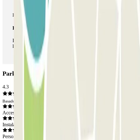
Pase ilimitado
Durante tu estancia podrás entrar y salir del parking todas
las veces que quieras.
Parking del Golfo: Opiniones
4.3
Basado en 30 opiniones
Acceso
Instalaciones
Personal