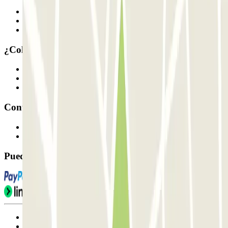
Quiénes somos
Cómo funciona
Nuestros parkings
¿Colaboramos?
Profesionales
Proveedor de parking
Afiliados
Contacto
Contáctanos
FAQ
Puedes utilizar estos métodos de pago:
Condiciones de uso y contratación
Condiciones de cancelación