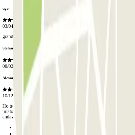
ugo
03/04/2026
grande professionalità e affidabilità
Stefano
08/02/2026
Alessandro
10/12/2025
Ho trovato la macchina graffiata sul passaruota post destro, avranno
urtato il muro sicuramente e nessuno mi ha detto niente, purtroppo
andavo di fretta e me ne sono accorto a Roma
Anterior
1