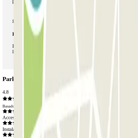
parkings de este operador disponibles en Parclick.
Pase ilimitado
Durante tu estancia podrás entrar y salir del parking todas
las veces que quieras.
Parking Garage San Filippo: Opiniones
4.8
Basado en 4 opiniones
Acceso
Instalaciones