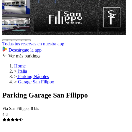
Todas tus reservas en nuestra app
Descárgate la app
Ver más parkings
Home
>
Italia
>
Parking Nápoles
>
Garage San Filippo
Parking Garage San Filippo
Via San Filippo, 8 bis
4.8