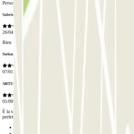
Personal
Sabrina
26/04/2026
Bien
Stefano
07/01/2026
ARTURO
01/09/2025
È la seconda volta che uso questo garage, prenotazione online, tutto
perfetto sia nel lasciare che ritirare l'auto .
Anterior
1