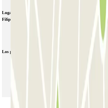
Autoparcheggio KING - Via Gianturco
Lugares y eventos interesantes cerca de Garage San
Filippo
Parkings en el Aeropuerto de Nápoles-Capodichino - Ugo Niutta
(NAP)
Parking en Pompeya | Dónde aparcar
Los parkings
más reservados
Parking en Madrid
Parking en Barcelona
Parking en Aeropuerto Barcelona
Parking en Aeropuerto Madrid Barajas
Parking en Sants - Estación de Barcelona
Parking en Atocha