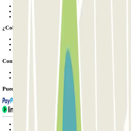
Quiénes somos
Cómo funciona
Nuestros parkings
¿Colaboramos?
Profesionales
Proveedor de parking
Afiliados
Contacto
Contáctanos
FAQ
Puedes utilizar estos métodos de pago:
Condiciones de uso y contratación
Condiciones de cancelación