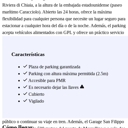
Riviera di Chiaia, a la altura de la embajada estadounidense (paseo
marítimo Caracciolo). Abierto las 24 horas, ofrece la máxima
flexibilidad para cualquier persona que necesite un lugar seguro para
estacionar a cualquier hora del día o de la noche. Además, el parking
acepta vehículos alimentados con GPL y ofrece un práctico servicio
de lavado por un costo adicional para mantener tu vehículo en
perfectas condiciones. La zona en la que se encuentra el Garage San
Filippo es estratégica y está bien conectada, ideal tanto para quienes
Características
visitan el centro de Nápoles como para aquellos que necesitan
moverse rápidamente hacia otras áreas de la ciudad. A poca distancia
Plaza de parking garantizada
se encuentran los principales puntos de interés de la zona, como el
Parking con altura máxima permitida (2.5m)
paseo marítimo de Mergellina, con sus impresionantes vistas al
Accesible para PMR
Golfo de Nápoles, y el barrio de Chiaia, famoso por sus elegantes
Es necesario dejar las llaves
boutiques, restaurantes y locales de moda. Desde el parking se
Cubierto
puede llegar fácilmente a las estaciones de tren de Nápoles
Vigilado
Mergellina y Vittorio Emanuele, lo que lo convierte en una
excelente opción para quienes necesitan moverse en transporte
público o continuar su viaje en tren. Además, el Garage San Filippo
Cómo llegar