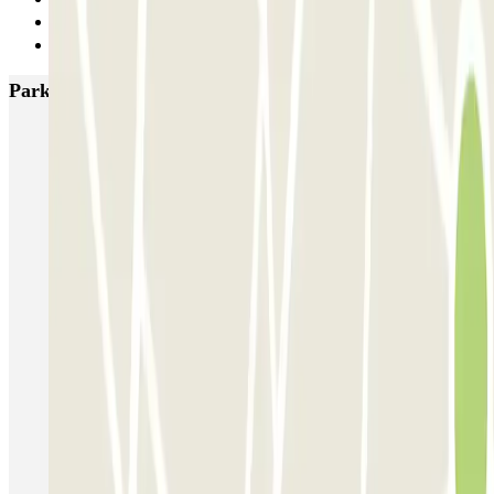
2
Siguiente
Parkings más valorados en Nápoles
Supergarage Napoli
Garage Scarpato - Shuttle - Aeroporto di Napoli
QUICK Parking Napoli - Piazza Nazionale - Stazione Centrale
Porta di Massa Napoli QUICK
GEPARK Morghen
GEPARK Cacciottoli
Autorimessa Travaglione - Stazione di Napoli Piazza Amedeo
Napoli Parking - Shuttle - Aeroporto di Napoli - Scoperto
Zeus - Stazione di Pompei Scavi - Villa dei Misteri