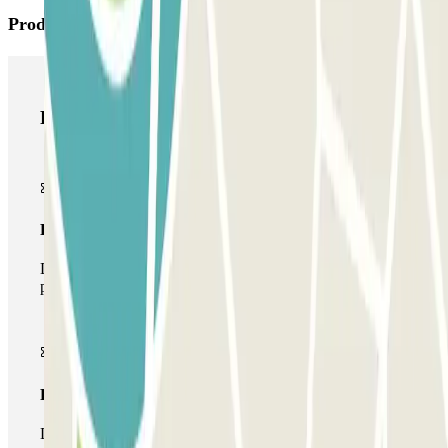
Productos de Parclick
Productos de Parclick
Pase básico
Durante tu estancia podrás entrar y salir una única vez al
parking
Pase multiparking
Durante tu estancia podrás hacer uso de toda la red de