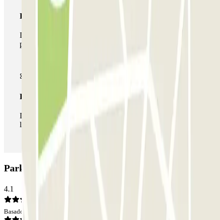
Pase multiparking
Durante tu estancia podrás hacer uso de toda la red de
parkings de este operador disponibles en Parclick.
Pase ilimitado
Durante tu estancia podrás entrar y salir del parking todas
las veces que quieras.
Parking Garage Napoli Centro: Opiniones
4.1
Basado en 68 opiniones