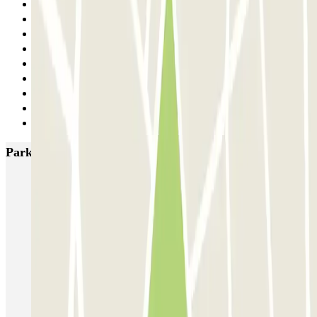
16
17
18
19
20
21
22
23
Siguiente
Parkings más valorados en Nápoles
Supergarage Napoli
Garage Scarpato - Shuttle - Aeroporto di Napoli
QUICK Parking Napoli - Piazza Nazionale - Stazione Centrale
Porta di Massa Napoli QUICK
GEPARK Morghen
GEPARK Cacciottoli