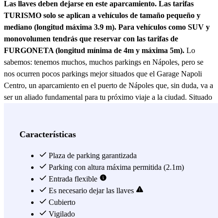
Las llaves deben dejarse en este aparcamiento. Las tarifas
TURISMO solo se aplican a vehículos de tamaño pequeño y
mediano (longitud máxima 3.9 m). Para vehículos como SUV y
monovolumen tendrás que reservar con las tarifas de
FURGONETA (longitud mínima de 4m y máxima 5m).
Lo
sabemos: tenemos muchos, muchos parkings en Nápoles, pero se
nos ocurren pocos parkings mejor situados que el Garage Napoli
Centro, un aparcamiento en el puerto de Nápoles que, sin duda, va a
ser un aliado fundamental para tu próximo viaje a la ciudad. Situado
en la Via Dei Fiorentini, 53-55, este parking vigilado en el centro de
Nápoles te vendrá genial para estar a tiro de piedra de una de las
zonas más turísticas de la ciudad: su puerto. Lo primero que tienes
Características
que saber es que el Garage Napoli Centro es un parking 24h en
Nápoles. Esto te va a venir genial si vienes de viaje y llegas de
Plaza de parking garantizada
noche a la ciudad. Ya sabes que el Garage Napoli Centro va a estar
Parking con altura máxima permitida (2.1m)
siempre disponible, llegues a la hora que llegues. Segundo, no solo
Entrada flexible
vas a poder ir con tu coche, también podrás aparcar tu moto y tu
Es necesario dejar las llaves
furgoneta en Nápoles en este parking, ya que acepta estos tres tipos
Cubierto
de vehículos. Por si esto fuera poco, se encuentra al lado del Golden
Vigilado