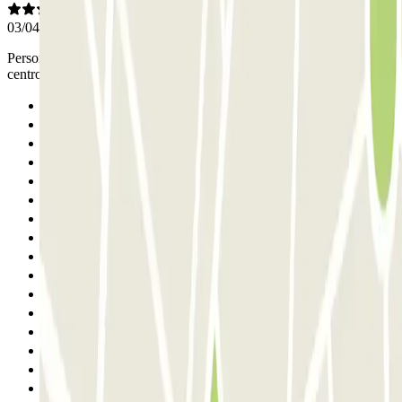
03/04/2026
Personale efficiente e molto gentile, ubicazione garage vicino al
centro di Napoli
Anterior
1
2
3
4
5
6
7
8
9
10
11
12
13
14
15