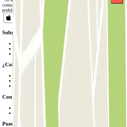
comunicaciones comerciales de Parclick. Sin ningún compromiso,
podrás darte de baja cuando quieras en la misma newsletter.
Sobre Parclick
Quiénes somos
Cómo funciona
Nuestros parkings
¿Colaboramos?
Profesionales
Proveedor de parking
Afiliados
Contacto
Contáctanos
FAQ
Puedes utilizar estos métodos de pago: