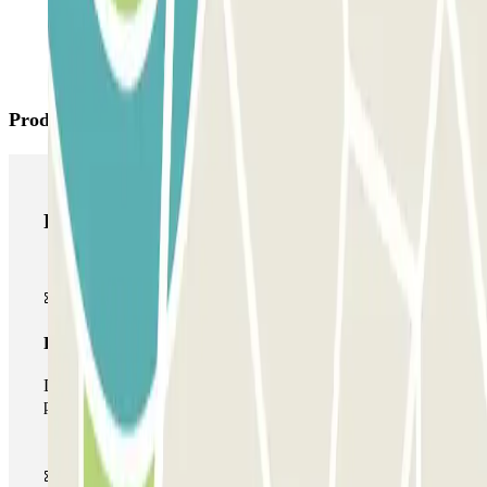
Productos de Parclick
Productos de Parclick
Pase básico
Durante tu estancia podrás entrar y salir una única vez al
parking