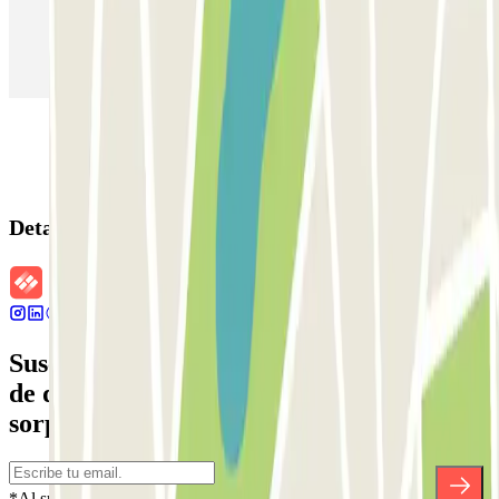
Parking en Aeropuerto Madrid Barajas
Parking en Sants - Estación de Barcelona
Parking en Atocha
Detalles de la reserva
Suscríbete a nuestra newsletter y entérate
de descuentos, sorteos y otras muchas
sorpresas.
*Al suscribirte aceptas nuestra Política de Privacidad para recibir