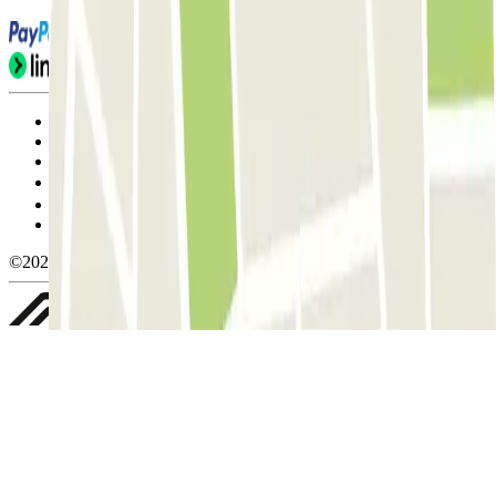
Condiciones de uso y contratación
Condiciones de cancelación
Política de cookies
Gestionar cookies
Política de privacidad
Whistleblowing
©2026 Parclick. All rights reserved