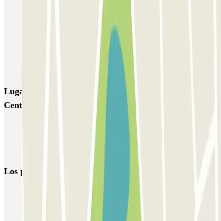
Autorimessa Travaglione - Stazione di Napoli Piazza Amedeo
Napoli Parking - Shuttle - Aeroporto di Napoli - Scoperto
Zeus - Stazione di Pompei Scavi - Villa dei Misteri
Autoparcheggio KING - Via Gianturco
Lugares y eventos interesantes cerca de Garage Napoli
Centro
Parkings en el Aeropuerto de Nápoles-Capodichino - Ugo Niutta
(NAP)
Parking en Pompeya | Dónde aparcar
Los parkings
más reservados
Parking en Madrid
Parking en Barcelona
Parking en Aeropuerto Barcelona