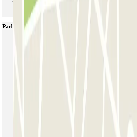
Parkings más valorados en Nápoles
Supergarage Napoli
Garage Scarpato - Shuttle - Aeroporto di Napoli
QUICK Parking Napoli - Piazza Nazionale - Stazione Centrale
Porta di Massa Napoli QUICK
GEPARK Morghen
GEPARK Cacciottoli
Autorimessa Travaglione - Stazione di Napoli Piazza Amedeo
Napoli Parking - Shuttle - Aeroporto di Napoli - Scoperto
Zeus - Stazione di Pompei Scavi - Villa dei Misteri