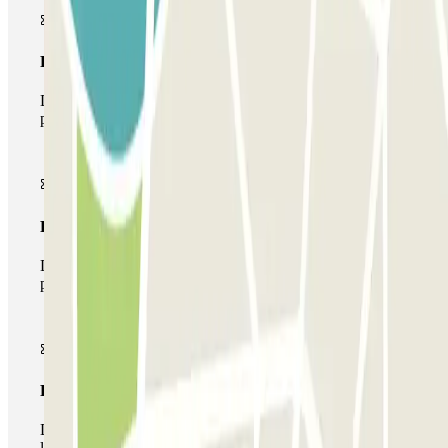
Pase básico
Durante tu estancia podrás entrar y salir una única vez al
parking
Pase multiparking
Durante tu estancia podrás hacer uso de toda la red de
parkings de este operador disponibles en Parclick.
Pase ilimitado
Durante tu estancia podrás entrar y salir del parking todas
las veces que quieras.