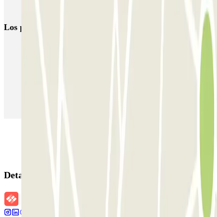
Autoparcheggio KING - Via Gianturco
Los parkings
más reservados
Parking en Madrid
Parking en Barcelona
Parking en Aeropuerto Barcelona
Parking en Aeropuerto Madrid Barajas
Parking en Sants - Estación de Barcelona
Parking en Atocha
Detalles de la reserva