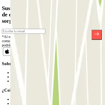
Suscríbete a nuestra newsletter y entérate
de descuentos, sorteos y otras muchas
sorpresas.
*Al suscribirte aceptas nuestra Política de Privacidad para recibir
comunicaciones comerciales de Parclick. Sin ningún compromiso,
podrás darte de baja cuando quieras en la misma newsletter.
Sobre Parclick
Quiénes somos
Cómo funciona
Nuestros parkings
¿Colaboramos?
Profesionales
Proveedor de parking