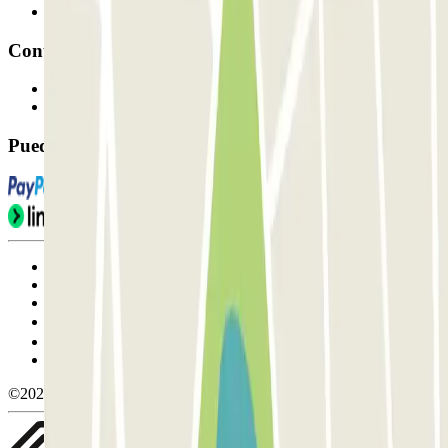
Afiliados
Contacto
Contáctanos
FAQ
Puedes utilizar estos métodos de pago:
Condiciones de uso y contratación
Condiciones de cancelación
Política de cookies
Gestionar cookies
Política de privacidad
Whistleblowing
©2026 Parclick. All rights reserved