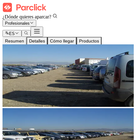
¿Dónde quieres aparcar?
Profesionales
ES
Resumen
Detalles
Cómo llegar
Productos