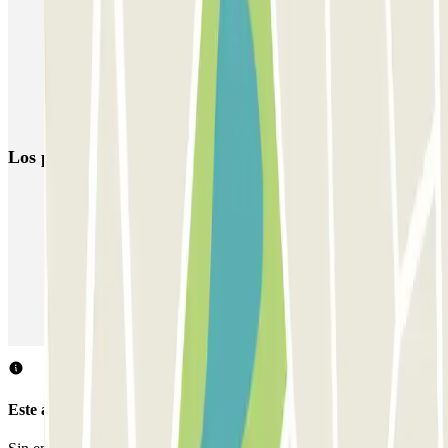
Parking Aeropuerto Málaga low cost | Compara precios
Parking RENFE Málaga-Estación de tren (AVE)
Parking Puerto Málaga | Aparcamiento cercano | Parclick
Parking Semana Santa (Málaga) | Parclick
Los parkings
más reservados
Parking en Madrid
Parking en Barcelona
Parking en Aeropuerto Barcelona
Parking en Aeropuerto Madrid Barajas
Parking en Sants - Estación de Barcelona
Parking en Atocha
Este aparcamiento no acepta reservas a través de Parclick.