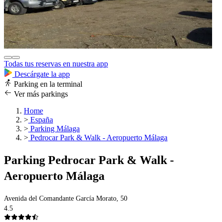
Todas tus reservas en nuestra app
Descárgate la app
Parking en la terminal
Ver más parkings
Home
>
España
>
Parking Málaga
>
Pedrocar Park & Walk - Aeropuerto Málaga
Parking Pedrocar Park & Walk -
Aeropuerto Málaga
Avenida del Comandante García Morato, 50
4.5