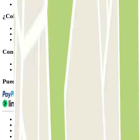
Nuestros parkings
¿Colaboramos?
Profesionales
Proveedor de parking
Afiliados
Contacto
Contáctanos
FAQ
Puedes utilizar estos métodos de pago:
Condiciones de uso y contratación
Condiciones de cancelación
Política de cookies
Gestionar cookies