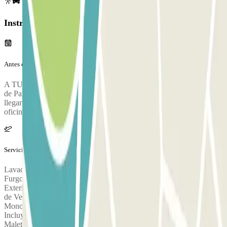
Instrucciones
Antes de tu viaje
A TU LLEGADA: Conduce hasta las oficinas y muestra tu reserva
de Parclick. Una vez hayas validado y aparcado tu coche, para
llegar al aeropuerto tendrás que cruzar una pasarela a 100m de las
oficinas que te llevarán justo a la terminal de salida.
Servicios extra (no incluidos en el precio)
Lavado Exterior: Turismos desde: 9,00 € Monovolumen – 4×4 –
Furgonetas Pequeñas desde: 12,00 € Incluye: Lavado de Carrocería
Exterior Limpieza de Llantas Restaurador de Neumáticos Limpieza
de Ventanas Lavado interior: Turismos desde: 26,00 €
Monovolumen – 4×4 – Furgonetas Pequeñas desde: 31,00 €
Incluye: Aspirado de Tapicería Aspirado de Alfombras Limpieza del
Maletero Encerado del Salpicadero Limpieza de Ventanas Lavado