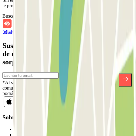
Sin embargo, puedes reservar en uno de los parkings cercanos que
te proponemos.
Buscar parkings cercanos
Suscríbete a nuestra newsletter y entérate
de descuentos, sorteos y otras muchas
sorpresas.
*Al suscribirte aceptas nuestra Política de Privacidad para recibir
comunicaciones comerciales de Parclick. Sin ningún compromiso,
podrás darte de baja cuando quieras en la misma newsletter.
Sobre Parclick
Quiénes somos
Cómo funciona