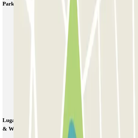
Parkings más valorados en Málaga
SABA Estación Málaga María Zambrano
Pedrocar - Aeropuerto de Málaga P&R
Pedrocar - Estación Ave María Zambrano - Valet
Manuel López
Airport Picasso - Aeropuerto de Málaga - descubierto
Airport Picasso - Aeropuerto de Málaga - cubierto
CC Málaga Plaza
Parking10 - Valet - Aeropuerto de Málaga
Málaga Airport Parking - Valet - Descubierto
Valet Feeltravel - Aeropuerto de Málaga - Costa del Sol
Lugares y eventos interesantes cerca de Pedrocar Park
& Walk - Aeropuerto Málaga