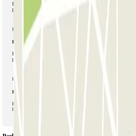
Durante tu estancia podrás entrar y salir una única vez al
parking
Pase multiparking
Durante tu estancia podrás hacer uso de toda la red de
parkings de este operador disponibles en Parclick.
Pase ilimitado
Durante tu estancia podrás entrar y salir del parking todas
las veces que quieras.
Parking Pedrocar Park & Walk - Aeropuerto