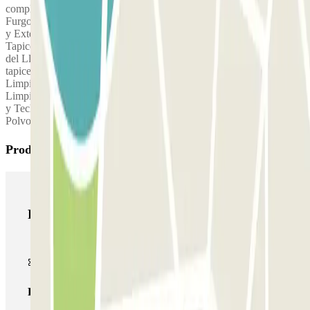
completo: Turismos desde: 35,00 € Monovolumen – 4×4 –
Furgonetas Pequeñas desde : 40,00 € Incluye: Lavado de Carrocería
y Exterior Limpieza del Interior y las Ventanas Aspirado de
Tapicería Interior Limpieza y Encerado del Salpicadero Limpieza
del Llantas Limpieza y Aspirado del Maletero Lavado integral y
tapicería: Desde: 120,00 € (según tipo de vehículo). Incluye:
Limpieza Integral del Vehículo Limpieza de toda la tapicería
Limpieza de: Alfombras, Esterillas, Luna Trasera, Paneles, Maletero
y Techo. Desinfección y Desodorización. Limpieza de Manchas y
Polvo Depositado en el Interior.
Productos de Parclick
Productos de Parclick
Pase básico