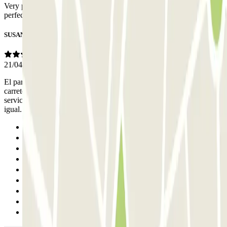
Very pleasant experience, close to the Airport walking distance . All
perfect, I will book again. ! Friend and professional staff Thank you
SUSANA
21/04/2025
El parking lo mejor que tiene es que pasas una pasarela que cruza la
carretera y accedes directamnete a la pasarela del aeropuerto. El
servicio es rápido y las personas son muy amables. A la recogida
igual. Unos 36€ del sábado al miercoles. Genial
Anterior
1
2
3
4
5
6
7
Siguiente