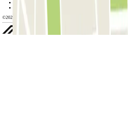
Política de privacidad
Whistleblowing
©2026 Parclick. All rights reserved