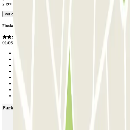
y gente muy amable!
- Traducido con IA
Ver original
Finola
01/06/2023
Anterior
1
2
3
4
5
6
Siguiente
Parkings más valorados en Málaga
SABA Estación Málaga María Zambrano