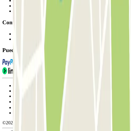
Profesionales
Proveedor de parking
Afiliados
Contacto
Contáctanos
FAQ
Puedes utilizar estos métodos de pago:
Condiciones de uso y contratación
Condiciones de cancelación
Política de cookies
Gestionar cookies
Política de privacidad
Whistleblowing
©2026 Parclick. All rights reserved