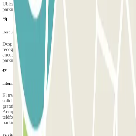
Ubicación de la cabina de atención al cliente: En la entrada del
parking.
Después de tu viaje
Después de recoger tus maletas, llama al parking para solicitar la
recogida. Durante la llamada, una persona te confirmará el punto de
encuentro en la terminal del aeropuerto. El número de teléfono del
parking se proporcionará una vez hecha la reserva.
Información adicional
El traslado gratuito al aeropuerto es para 5 personas. Es necesario
solicitar la silla para bebés. Disponen de un servicio totalmente
gratuito de recogida y entrega del vehículo en la Terminal T3 del
Aeropuerto. Dispone también de un servicio de guía: llama al
teléfono y un trabajador del parking pasará a buscarte para guiarte al
parking.
Servicios extra (no incluidos en el precio)