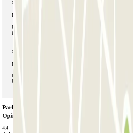
Pase multiparking
Durante tu estancia podrás hacer uso de toda la red de
parkings de este operador disponibles en Parclick.
Pase ilimitado
Durante tu estancia podrás entrar y salir del parking todas
las veces que quieras.
Parking Pedrocar - Aeropuerto de Málaga P&R:
Opiniones
4.4