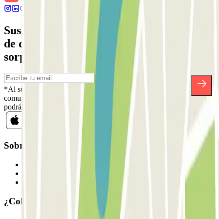
Suscríbete a nuestra newsletter y entérate
de descuentos, sorteos y otras muchas
sorpresas.
*Al suscribirte aceptas nuestra Política de Privacidad para recibir
comunicaciones comerciales de Parclick. Sin ningún compromiso,
podrás darte de baja cuando quieras en la misma newsletter.
Sobre Parclick
Quiénes somos
Cómo funciona
Nuestros parkings
¿Colaboramos?