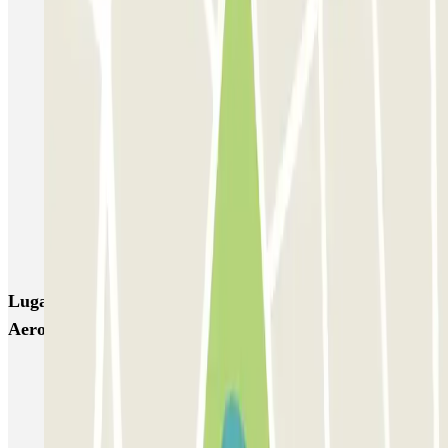
Pedrocar - Aeropuerto de Málaga P&R
Pedrocar - Estación Ave María Zambrano - Valet
Manuel López
Airport Picasso - Aeropuerto de Málaga - descubierto
Airport Picasso - Aeropuerto de Málaga - cubierto
CC Málaga Plaza
Parking10 - Valet - Aeropuerto de Málaga
Málaga Airport Parking - Valet - Descubierto
Valet Feeltravel - Aeropuerto de Málaga - Costa del Sol
Lugares y eventos interesantes cerca de Pedrocar -
Aeropuerto de Málaga P&R
Parking Aeropuerto Málaga low cost | Compara precios
Parking RENFE Málaga-Estación de tren (AVE)
Parking Puerto Málaga | Aparcamiento cercano | Parclick