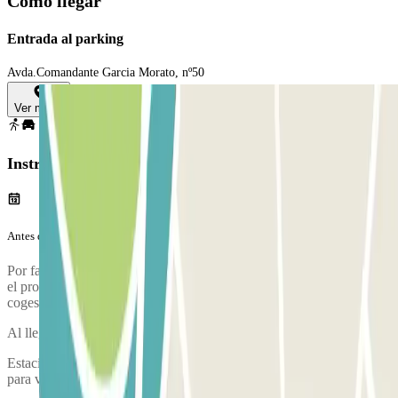
Cómo llegar
Entrada al parking
Avda.Comandante Garcia Morato, nº50
Ver mapa
Instrucciones
Antes de tu viaje
Por favor llega al parking con tiempo suficiente. Ten en cuenta que
el proceso de check-in desde que aparcas, se comprueba tu reserva y
coges el autobús al aeropuerto, dura aproximadamente 10 minutos
Al llegar, se realizará una inspección de tu vehículo.
Estaciona tu vehículo y acércate a la oficina de atención al cliente
para validar tu reserva.