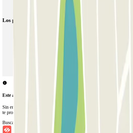
Parking Semana Santa (Málaga) | Parclick
Los parkings
más reservados
Parking en Madrid
Parking en Barcelona
Parking en Aeropuerto Barcelona
Parking en Aeropuerto Madrid Barajas
Parking en Sants - Estación de Barcelona
Parking en Atocha
Este aparcamiento no acepta reservas a través de Parclick.
Sin embargo, puedes reservar en uno de los parkings cercanos que
te proponemos.
Buscar parkings cercanos