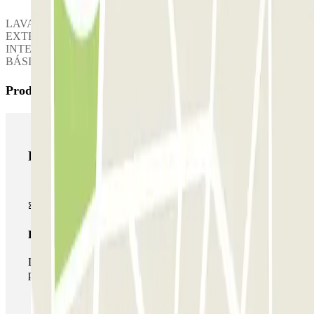
LAVADO COMPLETO : 35 EUROS LAVADO INTERIOR
EXTERIOR : 26 EUROS LAVADO INTERIOR, LAVADO
INTEGRAL CON TAPICERÍA 120€, LAVADO EXTERIOR
BÁSICO:9€
Productos de Parclick
Productos de Parclick
Pase básico
Durante tu estancia podrás entrar y salir una única vez al
parking