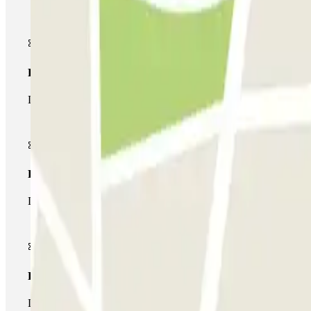
Pase básico
Durante tu estancia podrás entrar y salir una única vez al parking
Pase multiparking
Durante tu estancia podrás hacer uso de toda la red de parkings d
Pase ilimitado
Durante tu estancia podrás entrar y salir del parking todas las ve