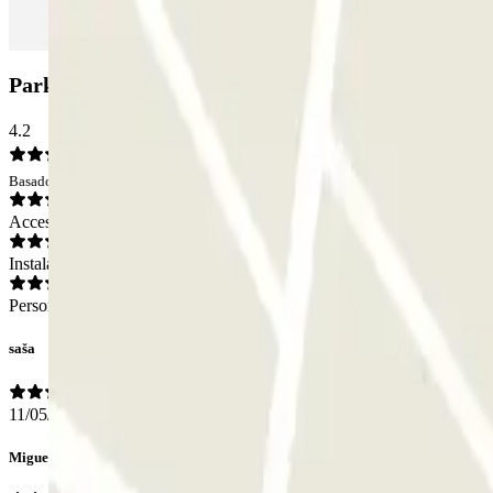
Parking Hospital Dr Pascual - Santuario de la Vict
4.2
Basado en 23 opiniones
Acceso
Instalaciones
Personal
saša
11/05/2026
Miguel