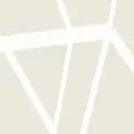
e este operador disponibles en Parclick.
ces que quieras.