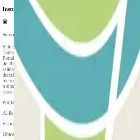
Instrucciones
Antes de tu viaje
Si te diriges al Aeropuerto de Málaga desde Marbella (ruta sur) cond
Toma la salida 230 hacia Alhaurín de la Torre/Churriana/A-404. En la 
Portales del Peñón y después gire una vez más a la derecha hacia Av.
de 200 metros. Si te diriges al Aeropuerto de Málaga desde el norte
salida 2 para incorporarte a N-348 en dirección Aeropuerto/San Julián.
derecha y después de 150 metros una vez más en la primera bocacalle
metros. Entrega de llaves: No es necesario dejar las llaves del vehíc
o situaciones de alta ocupación, se podría solicitar al cliente que dej
estos casos excepcionales.
Por favor llega al parking con tiempo suficiente. Ten en cuenta que 
Al llegar, se realizará una inspección de tu vehículo.
Estaciona tu vehículo y acércate a la oficina de atención al cliente para
Ubicación de la cabina de atención al cliente: en la entrada del parking