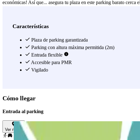
económicas! Así que... asegura tu plaza en este parking barato cerca e
tu coche mientras estás de vacaciones. ¡Qué bien! Reserva ya tu pla
Málaga te ofrece una experiencia de aparcamiento estupenda con su serv
minutos! Además, tendrás la seguridad de contar con un parking vigilad
Características
aeropuerto de Málaga.
Plaza de parking garantizada
Ver más
Parking con altura máxima permitida (2m)
Entrada flexible
Accesible para PMR
Vigilado
Cómo llegar
Entrada al parking
Ver mapa