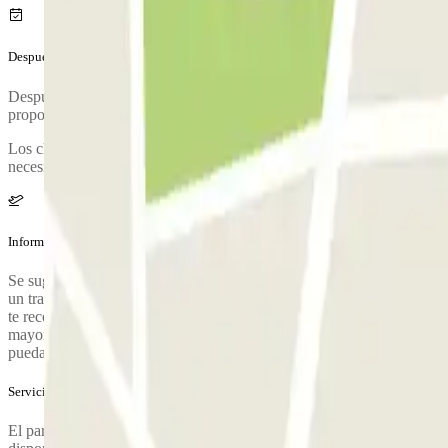
Después de tu viaje
Después de recoger tus maletas, llama al parking para solicitar la rec
proporcionará una vez hecha la reserva.
Los clientes deben llamar al número indicado en el correo de confirmac
necesidades del cliente, reduciendo las esperas.
Información adicional
Se sugiere llegar al parking con tiempo suficiente antes de la salida de
un traslado rápido y evitar esperas, especialmente en épocas de alta 
te recomendamos dejarlos en el aeropuerto y que el conductor venga 
mayores de 65 años y familias con niños menores de 2 años. Es necesari
pueda arrancar sin contratiempos. • Ayuda para inflar las ruedas en c
Servicios extra (no incluidos en el precio)
El parking acepta vehículos con dimensiones de hasta 5 metros de larg