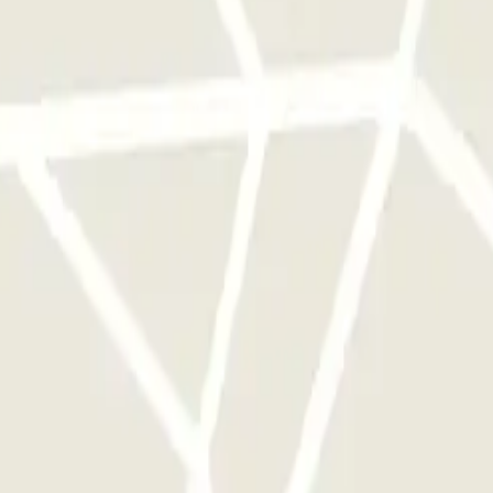
ogida. Durante la llamada, una persona te confirmará el punto de encuent
ión para ser recogidos en el área de llegadas del aeropuerto y ser llevad
l vuelo para evitar el riesgo de perder el avión. El parking no se hace re
demanda, se sugiere limitar el número de personas en el traslado. En ca
solo o acompañado únicamente por el copiloto al parking. Damos priori
o solicitar la silla para bebés. Servicios adicionales: • Asistencia par
aso de desinflado, garantizando la seguridad y el rendimiento óptimo de 
o y 2 metros de altura. Se aplicará un cargo adicional del 50% para ve