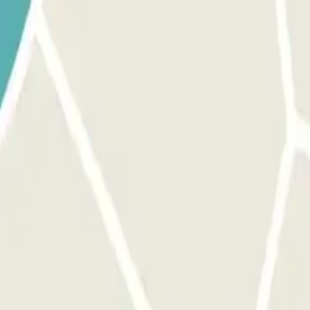
uce por AP-7 y Mantente a la izquierda en la bifurcación para continua
primera rotonda, toma la segunda salida y en la segunda rotonda, toma 
 Portales del Peñón. Continúa por Av. Málaga unos 2 km. Gira a la izq
 , toma la MA-20 hacia la N-348. Toma la salida 5A en dirección Torre
 Después toma la segunda salida en la primera rotonda, y en la segunda 
. Continua 1,2 km hasta la rotonda y toma la segunda salida en direcc
ulo; el cliente puede conservarlas. Sin embargo, en ocasiones puntuales
e las llaves del vehículo, con el único fin de facilitar la reorganizació
el proceso de check-in desde que aparcas, se comprueba tu reserva y co
 validar tu reserva.
, a la derecha.