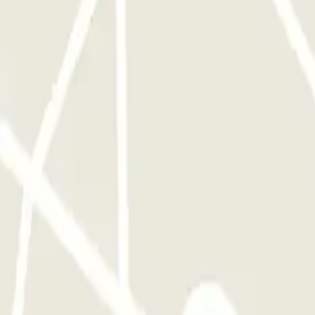
ro en la terminal del aeropuerto. El número de teléfono del parking se
os de vuelta al parking. Los traslados se realizan según las
sponsable en su caso si el cliente llega justo de tiempo. Para asegurar
so de que el número de acompañantes al vehículo supere las 4 personas,
dad a clientes con discapacidad, mujeres embarazadas, personas
a recargar la batería en caso de descarga, asegurando que su vehículo
su vehículo
hículos que excedan estas dimensiones. Se recomienda verificar la