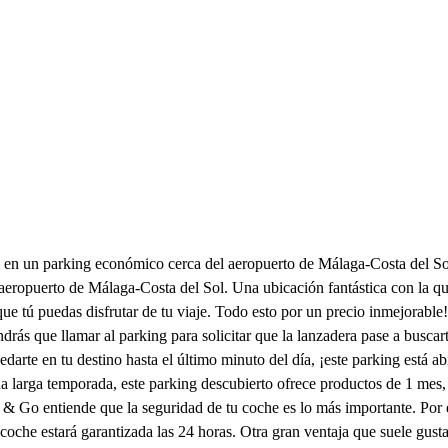
aza en un parking económico cerca del aeropuerto de Málaga-Costa del
aeropuerto de Málaga-Costa del Sol. Una ubicación fantástica con la que
que tú puedas disfrutar de tu viaje. Todo esto por un precio inmejorable!
ndrás que llamar al parking para solicitar que la lanzadera pase a busca
arte en tu destino hasta el último minuto del día, ¡este parking está ab
na larga temporada, este parking descubierto ofrece productos de 1 mes,
rk & Go entiende que la seguridad de tu coche es lo más importante. Por
oche estará garantizada las 24 horas. Otra gran ventaja que suele gustar