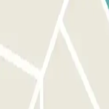
r por E-15/A-7, sigue las señales de Almería/A-357/Málaga Oeste.
la primera salida en dirección A-7052. Gira a la derecha hacia Av.
uierda hacia Camino Puente del Rey. El parking lo encontraras después
molinos/Aeropuerto. Continúa por Av. de Velázquez/MA-21 y toma la
coge la segunda salida en dirección Carril de San Isidro. Gira a la
ión Camino Puente del Rey. Encontraras el parking después de 300
, como retrasos en la recogida de vehículos debido a vuelos demorados
n del aparcamiento. Agradeciendo su comprensión y su colaboración en
ges el autobús al aeropuerto, dura aproximadamente 5 minutos