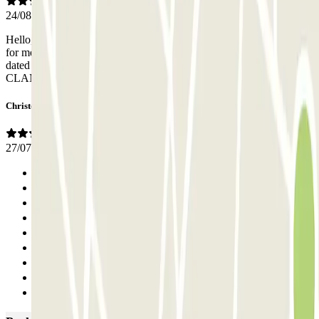
24/08/2023
Hello, I am not satisfied, after two cancellations, you cashed them
for me, during a trip to Spain, reference LJ91090 and LR59EN1
dated August 22, I ask you to do what is necessary. Sincerely,
CLAMARON PATRICE
Christophe
27/07/2023
Anterior
1
2
3
4
5
6
7
Siguiente