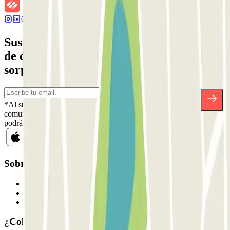
Suscríbete a nuestra newsletter y entérate
de descuentos, sorteos y otras muchas
sorpresas.
*Al suscribirte aceptas nuestra Política de Privacidad para recibir
comunicaciones comerciales de Parclick. Sin ningún compromiso,
podrás darte de baja cuando quieras en la misma newsletter.
Sobre Parclick
Quiénes somos
Cómo funciona
Nuestros parkings
¿Colaboramos?