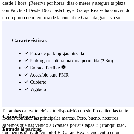
desde 1 hora. ¡Reserva por horas, días o meses y asegura tu plaza
con Parclick! Desde 1965 hasta hoy, el Garaje Rex se ha convertido
en un punto de referencia de la ciudad de Granada gracias a su
céntrica localización en el centro de la ciudad. Reservando tu plaza
en el Garaje Rex , podrás llegar fácilmente a los diferentes puntos
del centro de la ciudad. En apenas 5 minutos, podrás visitar la
Características
Catedral de Granada (obra cumbre del Renacimiento español) y la
Capilla Real (donde están enterrados los Reyes Católicos). Para dar
Plaza de parking garantizada
un paseo y disfrutar del embrujo granadino, podrás caminar por el
Parking con altura máxima permitida (2.3m)
parque Federico García Lorca, la Gran Vía y el encantador Paseo de
Entrada flexible
los Tristes, este último reconocido como uno de los paseos más
Accesible para PMR
bellos del mundo y por el que llegarás hasta plaza Nueva, a los pies
Cubierto
de la Alhambra. Si tu plan es ir de paseo por Granada y aprovechar
Vigilado
de ir de compras ¡ya tienes dónde aparcar! Porque el Garaje Rex se
encuentra en la calle Recogidas y a 2 minutos de la calle Mesones.
En ambas calles, tendrás a tu disposición un sin fin de tiendas tanto
Cómo llegar
locales como de las principales marcas. Pero, bueno, nosotros
sabemos que has venido a Granada por sus tapas ;) ¡Tranquilidad,
Entrada al parking
que hemos pensado en todo! El Garaje Rex se encuentra en una