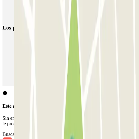
Parkings en la Plaza Isabel La Católica en Granada
Parking cerca de la Catedral de Granada
Los parkings
más reservados
Parking en Madrid
Parking en Barcelona
Parking en Aeropuerto Barcelona
Parking en Aeropuerto Madrid Barajas
Parking en Sants - Estación de Barcelona
Parking en Atocha
Este aparcamiento no acepta reservas a través de Parclick.
Sin embargo, puedes reservar en uno de los parkings cercanos que
te proponemos.
Buscar parkings cercanos