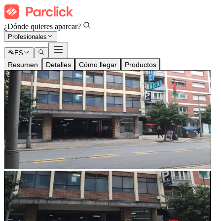
¿Dónde quieres aparcar?
Profesionales
ES
Resumen
Detalles
Cómo llegar
Productos