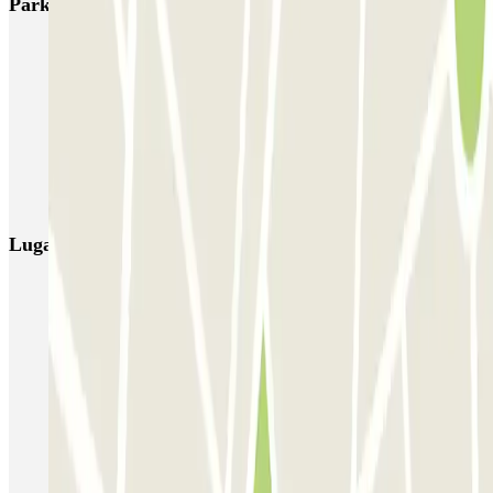
Parkings más valorados en Granada
IC Hospital Virgen de las Nieves
Parking Sócrates
APK2 Escolapios
APK2 Triunfo - AVE
AUSSA Hermanos Maristas
APK2 Arabial
APK2 Mondragones
AENA Aeropuerto de Granada - General P1
Ibis Granada
Alsina
Lugares y eventos interesantes cerca de Garaje Rex
Aparcar cerca del Hotel Villa Oniria
Aparcar cerca del Hotel NH Collection Granada Victoria
Parkings en Puerta Real en Granada
Parkings cerca de la Fuente de las Batallas y Fuente de las
Granadas
Plaza Bib-Rambla