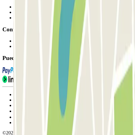
Profesionales
Proveedor de parking
Afiliados
Contacto
Contáctanos
FAQ
Puedes utilizar estos métodos de pago:
Condiciones de uso y contratación
Condiciones de cancelación
Política de cookies
Gestionar cookies
Política de privacidad
Whistleblowing
©2026 Parclick. All rights reserved