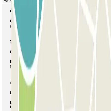
Ver más
Pase básico
Durante tu estancia podrás entrar y salir una única vez al
parking
Pase multiparking
Durante tu estancia podrás hacer uso de toda la red de
parkings de este operador disponibles en Parclick.
Pase ilimitado
Durante tu estancia podrás entrar y salir del parking todas
las veces que quieras.