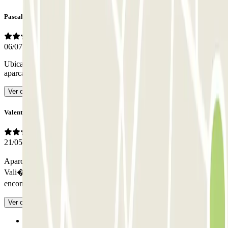
Pascale
06/07/2026
Ubicación perfecta para visitar Granada Iluminación baja del
aparcamiento
- Traducido con IA
Ver original
Valentin
21/05/2026
Aparcar fue f�cil de encontrar, suficientes lugares, personal bien.
Vali� la pena hacer una reserva porque no sab�a si
encontrar�amos lugares.
- Traducido con IA
Ver original
Anterior