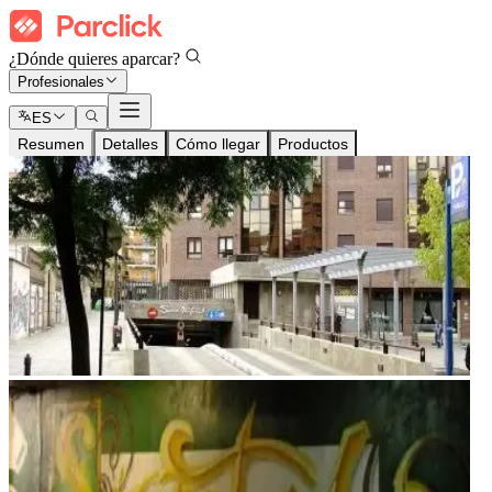
¿Dónde quieres aparcar?
Profesionales
ES
Resumen
Detalles
Cómo llegar
Productos