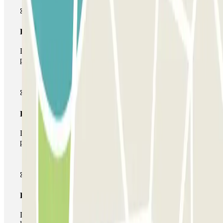
Pase básico
Durante tu estancia podrás entrar y salir una única vez al
parking
Pase multiparking
Durante tu estancia podrás hacer uso de toda la red de
parkings de este operador disponibles en Parclick.
Pase ilimitado
Durante tu estancia podrás entrar y salir del parking todas