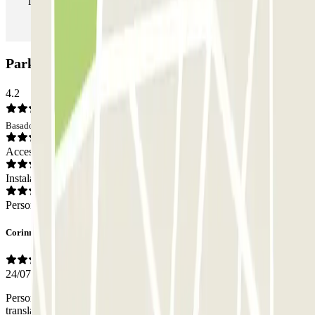
las veces que quieras.
Parking Sócrates: Opiniones
4.2
Basado en 207 opiniones
Acceso
Instalaciones
Personal
Corinne
24/07/2026
Personnel tres bien. Ne parlant pas espagnol , il a utilisé Google
translate.