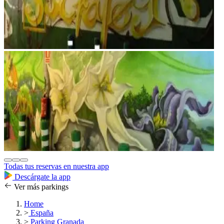
Todas tus reservas en nuestra app
Descárgate la app
Ver más parkings
Home
>
España
>
Parking Granada