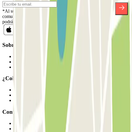
*Al suscribirte aceptas nuestra Política de Privacidad para recibir
comunicaciones comerciales de Parclick. Sin ningún compromiso,
podrás darte de baja cuando quieras en la misma newsletter.
Sobre Parclick
Quiénes somos
Cómo funciona
Nuestros parkings
¿Colaboramos?
Profesionales
Proveedor de parking
Afiliados
Contacto
Contáctanos
FAQ