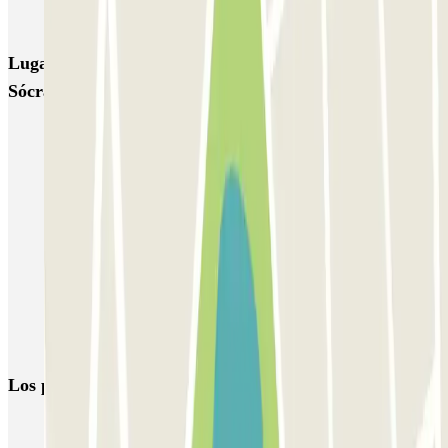
AENA Aeropuerto de Granada - General P1
Ibis Granada
Alsina
Lugares y eventos interesantes cerca de Parking
Sócrates
Parking cerca de la Catedral de Granada
Parkings cerca del Monasterio de San Jerónimo
Plaza Bib-Rambla
Parkings en la Plaza Isabel La Católica en Granada
Aparcar cerca del Hotel NH Collection Granada Victoria
Parkings en Puerta Real en Granada
Parkings cerca de la Basílica de San Juan de Dios
Los parkings
más reservados
Parking en Madrid
Parking en Barcelona