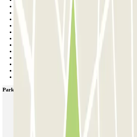
22
23
24
25
26
27
28
29
30
31
32
33
Siguiente
Parkings más valorados en Granada
IC Hospital Virgen de las Nieves
Parking Sócrates
APK2 Escolapios
APK2 Triunfo - AVE
AUSSA Hermanos Maristas
APK2 Arabial
APK2 Mondragones