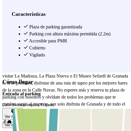
pie hasta perderse, para disfrutar así del encanto que tiene esta
ciudad. Por eso, no dejes tu coche aparcado en cualquier lugar y
Características
reserva una plaza en el parking Sócrates, la opción perfecta para
estar cerca de los mejores puntos de interés de Granada. Tampoco
Plaza de parking garantizada
puedes perderte una buena visita a los bares de la famosa calle Pedro
Parking con altura máxima permitida (2.2m)
Antonio de Alarcón, más conocida como "Pedro Antonio", llena de
Accesible para PMR
jóvenes y con un ambiente vivo casi durante todo el día.
Cubierto
Definitivamente, es una visita obligada. ¡No pierdas más tiempo
Vigilado
dando vueltas! Con el parking Sócrates, podrás aparcar en el centro
de Granada con total comodidad. Desde el aparcamiento, puedes
visitar La Madraza, La Plaza Nueva o El Museo Sefardí de Granada
Cómo llegar
o, si lo prefieres, disfrutar de una ruta de tapeo por los mejores bares
de la zona en la Calle Navas. No esperes más y reserva tu plaza de
Entrada al parking
parking con nosotros y olvídate de todos los problemas que te
puedan surgir al respecto, tan solo disfruta de Granada y de todo el
Calle Sócrates esquina Trajano,
encanto que tiene para ofrecerte.
¡Reserva tu plaza en el Parking
Ver mapa
Sócrates!
Ver más