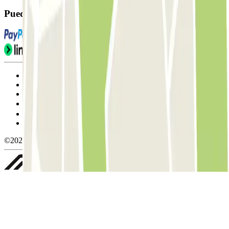
Puedes utilizar estos métodos de pago:
Condiciones de uso y contratación
Condiciones de cancelación
Política de cookies
Gestionar cookies
Política de privacidad
Whistleblowing
©2026 Parclick. All rights reserved