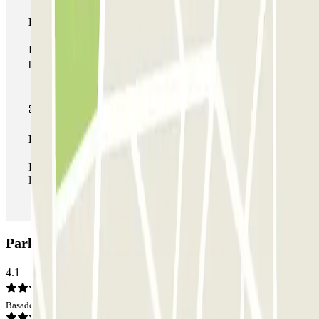
Pase multiparking
Durante tu estancia podrás hacer uso de toda la red de
parkings de este operador disponibles en Parclick.
Pase ilimitado
Durante tu estancia podrás entrar y salir del parking todas
las veces que quieras.
Parking CLÜBO Torres de Neptuno: Opiniones
4.1
Basado en 21 opiniones