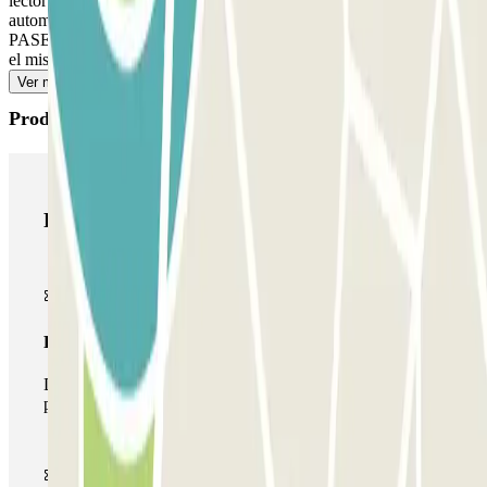
lector de matrículas reconocerá tu vehículo y la barrera se abrirá
automáticamente sin necesidad de pulsar ningún botón. SI TU
PASE PERMITE ENTRADAS Y SALIDAS ILIMITADAS: Sigue
el mismo procedimiento indicado anteriormente para entrar y salir.
Ver más
Productos de Parclick
Productos de Parclick
Pase básico
Durante tu estancia podrás entrar y salir una única vez al
parking