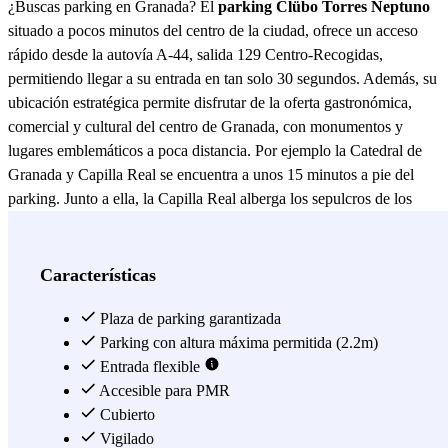
¿Buscas parking en Granada? El
parking Clübo Torres Neptuno
situado a pocos minutos del centro de la ciudad, ofrece un acceso
rápido desde la autovía A-44, salida 129 Centro-Recogidas,
permitiendo llegar a su entrada en tan solo 30 segundos. Además, su
ubicación estratégica permite disfrutar de la oferta gastronómica,
comercial y cultural del centro de Granada, con monumentos y
lugares emblemáticos a poca distancia. Por ejemplo la Catedral de
Granada y Capilla Real se encuentra a unos 15 minutos a pie del
parking. Junto a ella, la Capilla Real alberga los sepulcros de los
Reyes Católicos, Fernando de Aragón e Isabel de Castilla. ​ Además,
en las cercanías del parking, se pueden encontrar terrazas y
miradores ideales para disfrutar de atardeceres inolvidables sobre la
Características
ciudad. Algunos de estos lugares incluyen el Monasterio Chill Out,
con vistas al Monasterio de San Jerónimo, y la terraza del Hotel
Plaza de parking garantizada
Alhambra Palace, que ofrece una panorámica excepcional de
Parking con altura máxima permitida (2.2m)
Granada. ​ Parking Torres Neptuno Granada Este aparcamiento está
Entrada flexible
vigilado las 24 horas, brindando seguridad y tranquilidad a los
Accesible para PMR
usuarios durante su estancia en Granada. En las inmediaciones del
Cubierto
Parking Torres Neptuno, se encuentran diversas opciones de
Vigilado