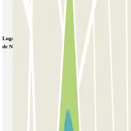
APK2 Escolapios
APK2 Triunfo - AVE
AUSSA Hermanos Maristas
APK2 Arabial
APK2 Mondragones
AENA Aeropuerto de Granada - General P1
Ibis Granada
Alsina
Lugares y eventos interesantes cerca de CLÜBO Torres
de Neptuno
Aparcar cerca del Hotel Barceló Granada Congress
Parkings en el Parque de las Ciencias de Granada
Aparcar cerca del Hotel Villa Oniria
Aparcar cerca del Hotel NH Collection Granada Victoria
Parkings en Puerta Real en Granada
Parkings cerca de la Fuente de las Batallas y Fuente de las
Granadas
Aparcar cerca del Palacio de Congresos de Granada