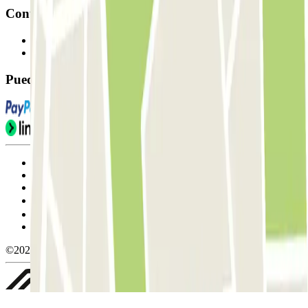
Contacto
Contáctanos
FAQ
Puedes utilizar estos métodos de pago:
Condiciones de uso y contratación
Condiciones de cancelación
Política de cookies
Gestionar cookies
Política de privacidad
Whistleblowing
©2026 Parclick. All rights reserved