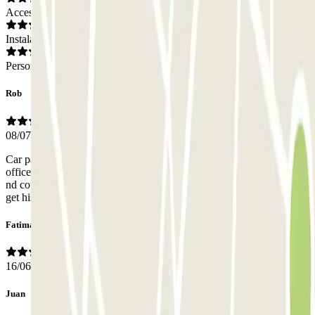
Acceso
Instalaciones
Personal
Rob
08/07/2026
Car parking was excellent. Improvement needed with the man at the
office. I was struggling with my credit card to pay. He just sat there
nd could not give a hoot. Eventually after sometime, he decided to
get his bottom off his chair.
Fatima
16/06/2026
Juan