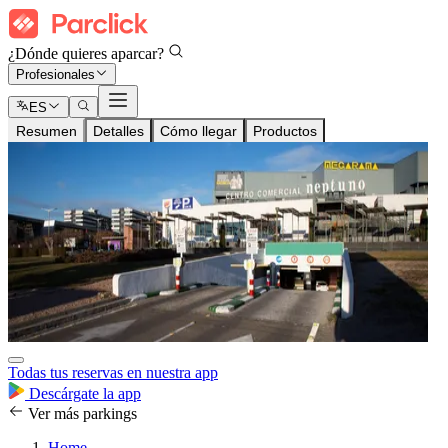
¿Dónde quieres aparcar?
Profesionales
ES
Resumen
Detalles
Cómo llegar
Productos
Todas tus reservas en nuestra app
Descárgate la app
Ver más parkings
Home