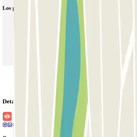
Los parkings
más reservados
Parking en Madrid
Parking en Barcelona
Parking en Aeropuerto Barcelona
Parking en Aeropuerto Madrid Barajas
Parking en Sants - Estación de Barcelona
Parking en Atocha
Detalles de la reserva