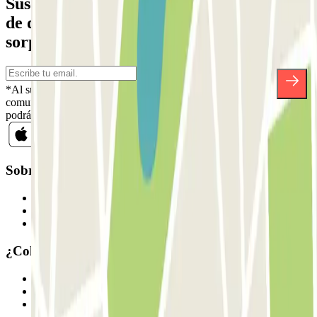
Suscríbete a nuestra newsletter y entérate
de descuentos, sorteos y otras muchas
sorpresas.
*Al suscribirte aceptas nuestra Política de Privacidad para recibir
comunicaciones comerciales de Parclick. Sin ningún compromiso,
podrás darte de baja cuando quieras en la misma newsletter.
Sobre Parclick
Quiénes somos
Cómo funciona
Nuestros parkings
¿Colaboramos?
Profesionales
Proveedor de parking
Afiliados