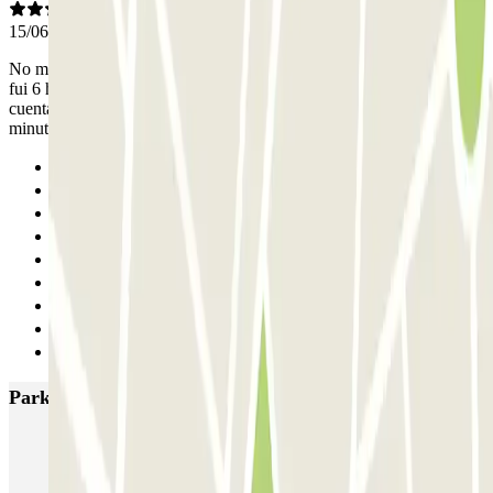
15/06/2026
No me gustó que llegué 8 minutos antes de la hora concertada, y me
fui 6 horas antes del final contratado (y 13 h antes delf fin si se
cuenta con la cortesía ofrecida) y me cobraron 0,8€ por los ocho
minutos de adelanto. Ridículo. No volveré.
Anterior
1
2
3
4
5
6
7
Siguiente
Parkings más valorados en Granada
IC Hospital Virgen de las Nieves
Parking Sócrates