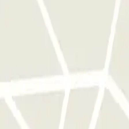
mportante: en caso de que tu estancia supere la duración de tu reserva, 
es/Cannes: conduce hacia la Terminal 2 y coge la vía del río Var hasta e
e Niza/Mónaco: deja atrás el parking P8, conduce hacia la Terminal 2 ha
a del G2 está a tu derecha, a 50 m.