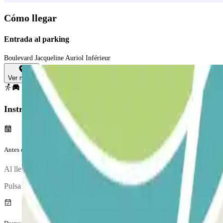
Cómo llegar
Entrada al parking
Boulevard Jacqueline Auriol Inférieur
Ver mapa
Instrucciones
Antes de tu viaje
Al llegar al parking, para entrar, entry.method.digicode
Pulsa OK.