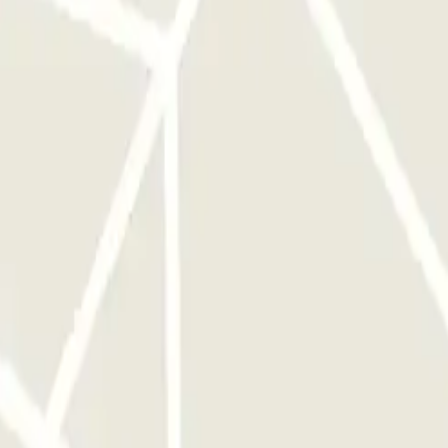
tendrás que pagar a la salida un suplemento de 45€ por día a contar
l final. Deja la zona Kiss&Fly a tu izquierda y dirígete hacia la
sta la vía del río Var y sigue la indicación del parking G2. Deja la