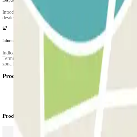
Después de tu viaje
Introduce en la barrera el ticket prepagado que cogiste a la entrada. I
desde el primer minuto de exceso.
Información adicional
Indicaciones para acceder al parking vigilado G2: 1) Viniendo de Antib
Terminal 2. La entrada del G2 está a tu derecha, a 50 m. 2) Viniendo d
zona Kiss&Fly a tu izquierda y dirígete hacia la Terminal 2. La entrad
Productos disponibles
Productos de Parclick