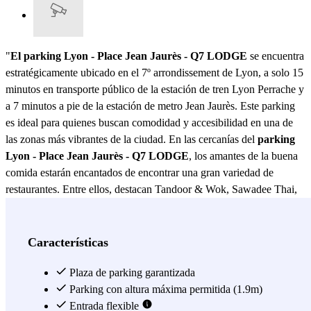
"
El parking Lyon - Place Jean Jaurès - Q7 LODGE
se encuentra
estratégicamente ubicado en el 7º arrondissement de Lyon, a solo 15
minutos en transporte público de la estación de tren Lyon Perrache y
a 7 minutos a pie de la estación de metro Jean Jaurès. Este parking
es ideal para quienes buscan comodidad y accesibilidad en una de
las zonas más vibrantes de la ciudad. En las cercanías del
parking
Lyon - Place Jean Jaurès - Q7 LODGE
, los amantes de la buena
comida estarán encantados de encontrar una gran variedad de
restaurantes. Entre ellos, destacan Tandoor & Wok, Sawadee Thai,
ICEO, Mamamia Pizza, Sushi and Sushis y L'Italien de Lyon, todos
a menos de 10 minutos a pie. Aparcar su vehículo en este parking
les permitirá disfrutar de una deliciosa comida sin preocupaciones.
Características
Además, este parking ofrece una solución rápida y eficiente para
quienes desean aprovechar al máximo su tiempo en la ciudad. Para
Plaza de parking garantizada
los estudiantes, el
Parking con altura máxima permitida (1.9m)
parking Lyon - Place Jean Jaurès - Q7
LODGE
es una opción económica y conveniente. A solo 15
Entrada flexible