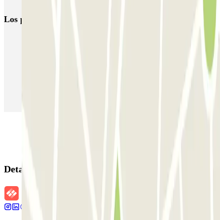
Los parkings
más reservados
Parking en Madrid
Parking en Barcelona
Parking en Aeropuerto Barcelona
Parking en Aeropuerto Madrid Barajas
Parking en Sants - Estación de Barcelona
Parking en Atocha
Detalles de la reserva