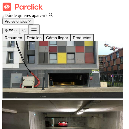
¿Dónde quieres aparcar?
Profesionales
ES
Resumen
Detalles
Cómo llegar
Productos