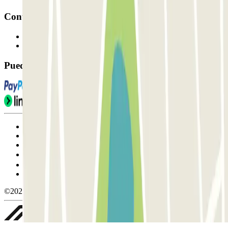
Contacto
Contáctanos
FAQ
Puedes utilizar estos métodos de pago:
Condiciones de uso y contratación
Condiciones de cancelación
Política de cookies
Gestionar cookies
Política de privacidad
Whistleblowing
©2026 Parclick. All rights reserved