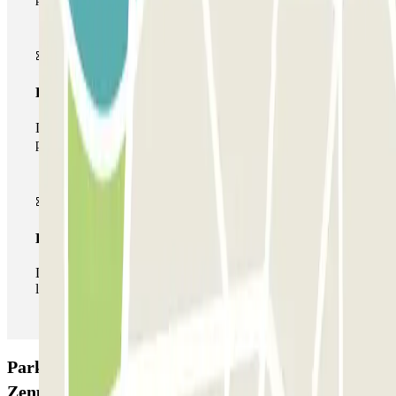
Pase multiparking
Durante tu estancia podrás hacer uso de toda la red de
parkings de este operador disponibles en Parclick.
Pase ilimitado
Durante tu estancia podrás entrar y salir del parking todas
las veces que quieras.
Parking Q7 LODGE - Place Jean Jaurès
Zenpark: Opiniones