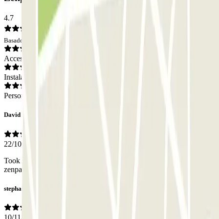
4.7
Basado en 2 opiniones
Acceso
Instalaciones
Personal
David
22/10/2025
Took a while and questioning of hotel staff to finally locate the 4
zenpark spaces. Better guidance required
stephane
10/11/2024