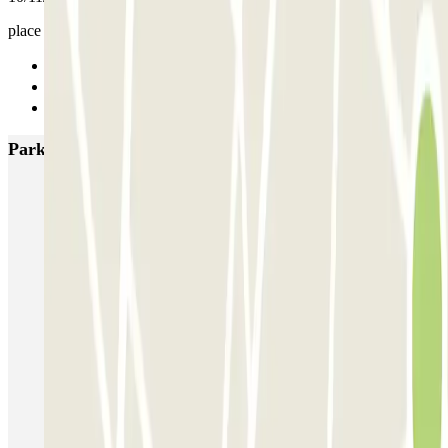
place large, très accessible
Anterior
1
Siguiente
Parkings más valorados en Lyon
Opéra Lyon INDIGO
Bonnefoi / Titanic
Majestic
ECTOR - Service Voiturier - Aéroport Lyon T1
Garage Bellecour - Place Gailleton
Lafayette Corneille
ECTOR - Service Voiturier - Gare de Lyon Part-Dieu
Blue Valet - Aéroport de Lyon Saint-Exupéry (LYS)
Blue Valet - Gare TGV Lyon Saint-Exupéry
Flypark Lyon - Aéroport Saint-Exupéry