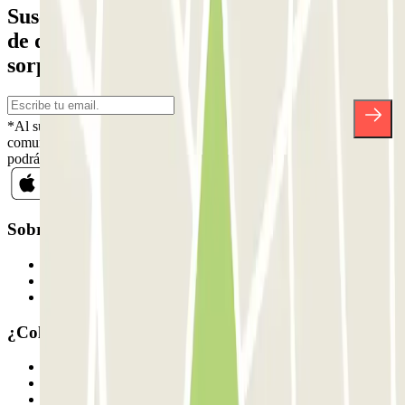
Suscríbete a nuestra newsletter y entérate
de descuentos, sorteos y otras muchas
sorpresas.
*Al suscribirte aceptas nuestra Política de Privacidad para recibir
comunicaciones comerciales de Parclick. Sin ningún compromiso,
podrás darte de baja cuando quieras en la misma newsletter.
Sobre Parclick
Quiénes somos
Cómo funciona
Nuestros parkings
¿Colaboramos?
Profesionales
Proveedor de parking
Afiliados