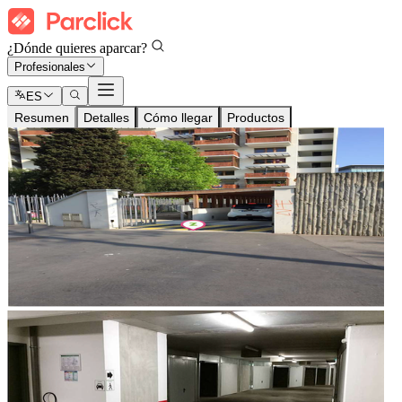
¿Dónde quieres aparcar?
Profesionales
ES
Resumen
Detalles
Cómo llegar
Productos