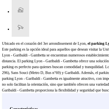
Ubicado en el corazón del 3er arrondissement de Lyon,
el parking L
Este parking es la opción ideal para aquellos que desean visitar la 
Lyon - Garibaldi - Gambetta se encuentran numerosos establecimiento
distancia. El parking Lyon - Garibaldi - Gambetta ofrece una solución 
parking es perfecto para quienes buscan comodidad y tranquilidad. L
296), Sans Souci (Metro D, Bus n°69) y Garibaldi. Además, el parking 
parking Lyon - Garibaldi - Gambetta es igualmente atractivo, con im
no solo facilitan la orientación, sino que también ofrecen una varied
Garibaldi - Gambetta proporciona la flexibilidad y seguridad que busc
necesidades de estacionamiento en Lyon. Con su ubicación privilegiada
residentes y visitantes por igual. No pierdas la oportunidad de disfr
de saber que tu vehículo está en buenas manos.
Características