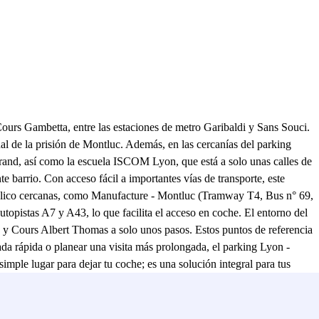
ours Gambetta, entre las estaciones de metro Garibaldi y Sans Souci.
al de la prisión de Montluc. Además, en las cercanías del parking
and, así como la escuela ISCOM Lyon, que está a solo unas calles de
e barrio. Con acceso fácil a importantes vías de transporte, este
público cercanas, como Manufacture - Montluc (Tramway T4, Bus n° 69,
topistas A7 y A43, lo que facilita el acceso en coche. El entorno del
 y Cours Albert Thomas a solo unos pasos. Estos puntos de referencia
ada rápida o planear una visita más prolongada, el parking Lyon -
mple lugar para dejar tu coche; es una solución integral para tus
rés clave, este parking se convierte en la opción preferida para
 - Gambetta. Reserva tu plaza hoy mismo y experimenta la tranquilidad