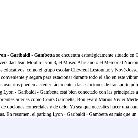
yon - Garibaldi - Gambetta
se encuentra estratégicamente situado en C
Universidad Jean Moulin Lyon 3, el Museo Africano o el Memorial Nacion
s educativos, como el grupo escolar Chevreul Lestonnac y Nové-Josser
conveniente y segura para estacionar durante todo el año en este vibrant
os usuarios pueden acceder fácilmente a las estaciones de transporte 
Lyon - Garibaldi - Gambetta está bien conectado con las principales au
portantes arterias como Cours Gambetta, Boulevard Marius Vivier Merle
ad de opciones comerciales y de ocio. Ya sea que necesites hacer una par
as. En resumen, el parking Lyon - Garibaldi - Gambetta es más que un si
, acceso a importantes rutas de transporte y proximidad a puntos de inte
utar de la comodidad y seguridad que ofrece el parking Lyon - Garibaldi