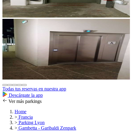
Todas tus reservas en nuestra app
Descárgate la app
Ver más parkings
Home
>
Francia
>
Parking Lyon
>
Gambetta - Garibaldi Zenpark