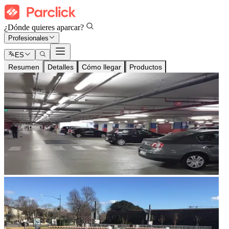
¿Dónde quieres aparcar?
Profesionales
ES
Resumen
Detalles
Cómo llegar
Productos