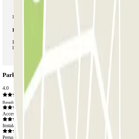
Pase ilimitado
Durante tu estancia podrás entrar y salir del parking todas
las veces que quieras.
Parking Stazione Fortezza Fiera: Opiniones
4.0
Basado en 463 opiniones
Acceso
Instalaciones
Personal