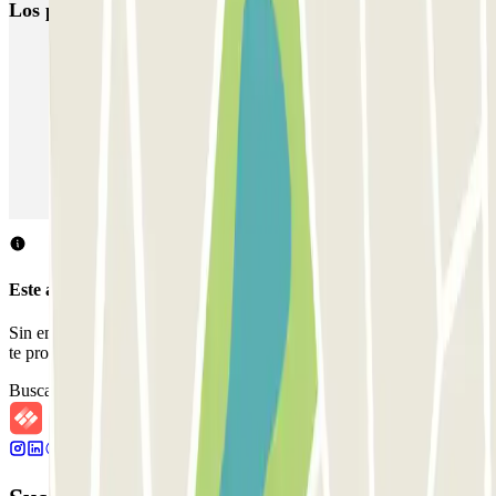
Los parkings
más reservados
Parking en Madrid
Parking en Barcelona
Parking en Aeropuerto Barcelona
Parking en Aeropuerto Madrid Barajas
Parking en Sants - Estación de Barcelona
Parking en Atocha
Este aparcamiento no acepta reservas a través de Parclick.
Sin embargo, puedes reservar en uno de los parkings cercanos que
te proponemos.
Buscar parkings cercanos