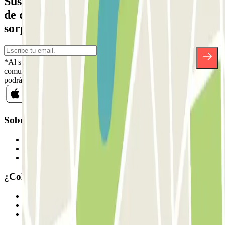
Suscríbete a nuestra newsletter y entérate
de descuentos, sorteos y otras muchas
sorpresas.
*Al suscribirte aceptas nuestra Política de Privacidad para recibir
comunicaciones comerciales de Parclick. Sin ningún compromiso,
podrás darte de baja cuando quieras en la misma newsletter.
Sobre Parclick
Quiénes somos
Cómo funciona
Nuestros parkings
¿Colaboramos?
Profesionales
Proveedor de parking
Afiliados