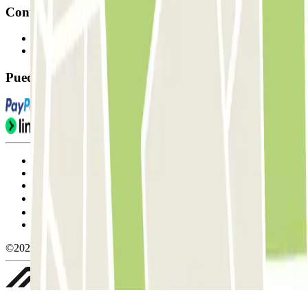
Contacto
Contáctanos
FAQ
Puedes utilizar estos métodos de pago:
Condiciones de uso y contratación
Condiciones de cancelación
Política de cookies
Gestionar cookies
Política de privacidad
Whistleblowing
©2026 Parclick. All rights reserved