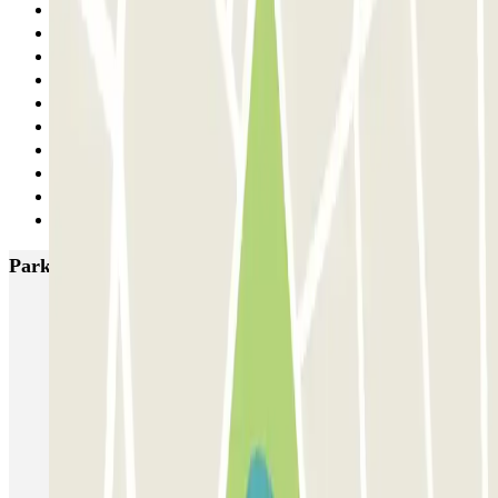
26
27
28
29
30
31
32
33
34
Siguiente
Parkings más valorados en Florencia
Garage Verdi
Garage Lungarno
Garage del Bargello
Garage Florentia
Garage Tornabuoni
Garage Michelangelo
Firparking - Shuttle - Aeroporto di Firenze Peretola
Garage San Zanobi
Garage Sant'Orsola
Parking Duomo