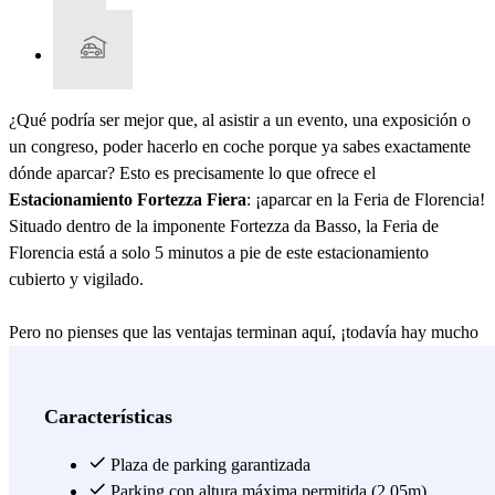
¿Qué podría ser mejor que, al asistir a un evento, una exposición o
un congreso, poder hacerlo en coche porque ya sabes exactamente
dónde aparcar? Esto es precisamente lo que ofrece el
Estacionamiento Fortezza Fiera
: ¡aparcar en la Feria de Florencia!
Situado dentro de la imponente Fortezza da Basso, la Feria de
Florencia está a solo 5 minutos a pie de este estacionamiento
cubierto y vigilado.
Pero no pienses que las ventajas terminan aquí, ¡todavía hay mucho
más que saber sobre FIRENZEPARCHEGGI - Fortezza Fiera! Por
ejemplo, te ayudará a estacionar fuera de la ZTL de Florencia sin
renunciar a aparcar cerca del centro de la ciudad, al que puedes
Características
llegar fácilmente en solo 15 minutos a pie. Además, está abierto las
24 horas del día y... ¡también es perfecto para aparcar cerca de la
Plaza de parking garantizada
Estación de Santa Maria Novella!
Parking con altura máxima permitida (2.05m)