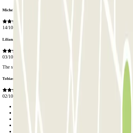
Michel
14/10/2024
Liliana
03/10/2024
The staff extremely helpful. I highly recommend the garage.
Tobias
02/10/2024
Anterior
1
2
3
4