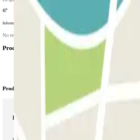
Información adicional
No recomendamos esta opción de parking si viajas con mucho equipa
Productos disponibles
Productos de Parclick
Productos de Parclick