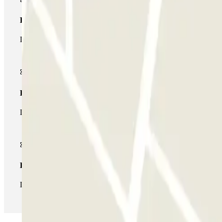
Pase básico
Durante tu estancia podrás entrar y salir una única vez al parking
Pase multiparking
Durante tu estancia podrás hacer uso de toda la red de parkings d
Pase ilimitado
Durante tu estancia podrás entrar y salir del parking todas las ve