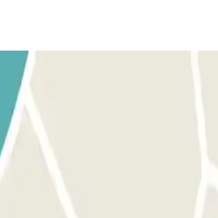
cket que cogiste a la entrada.
Solamente en caso de haber superado el tie
ra abrir la barrera.