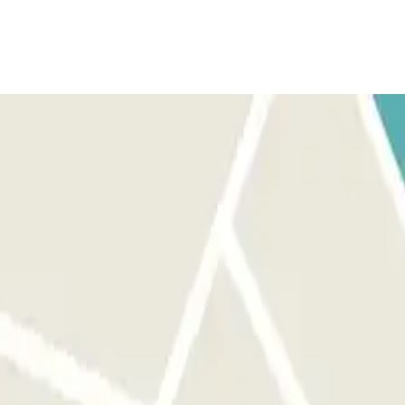
mpo de tu reserva deberás abonar la diferencia en el parking.