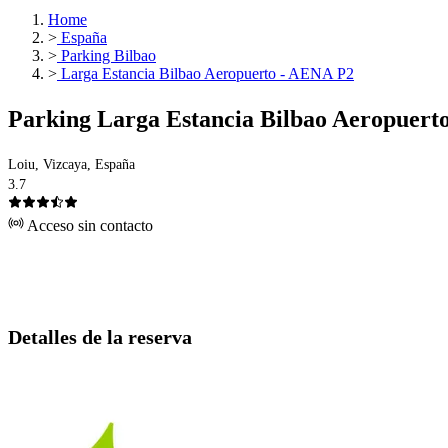
Home
>
España
>
Parking Bilbao
>
Larga Estancia Bilbao Aeropuerto - AENA P2
Parking Larga Estancia Bilbao Aeropuert
Loiu, Vizcaya, España
3.7
Acceso sin contacto
Detalles de la reserva