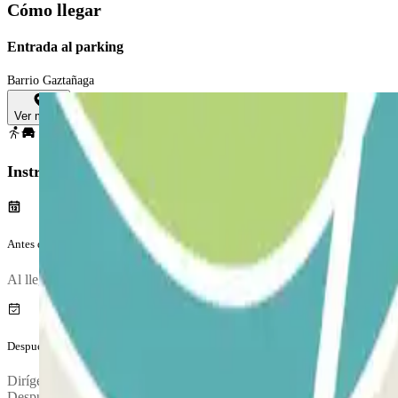
Cómo llegar
Entrada al parking
Barrio Gaztañaga
Ver mapa
Instrucciones
Antes de tu viaje
Al llegar al parking, para entrar, entry.method.aena
Después de tu viaje
Dirígete a la cabina de control (o cajero automático) para validar el ti
Después, conduce hasta la salida con tu vehículo y utiliza este ticket pa