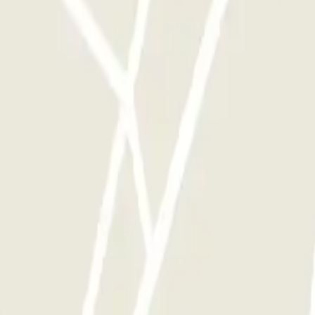
e este operador disponibles en Parclick.
ces que quieras.