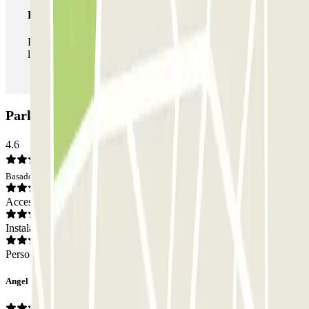
Pase ilimitado
Durante tu estancia podrás entrar y salir del parking todas
las veces que quieras.
Parking IC Termibus: Opiniones
4.6
Basado en 20 opiniones
Acceso
Instalaciones
Personal
Angel