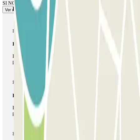
SI NO HAY PERSONAL: Usa el interfono
Productos de Parclick
Ver más
Pase básico
Durante tu estancia podrás entrar y salir una única vez al
parking
Pase multiparking
Durante tu estancia podrás hacer uso de toda la red de
parkings de este operador disponibles en Parclick.