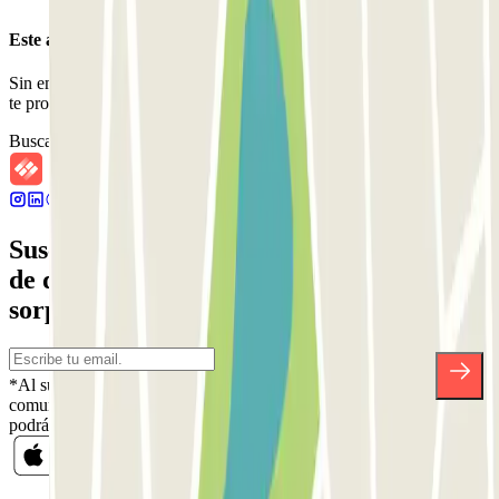
Este aparcamiento no acepta reservas a través de Parclick.
Sin embargo, puedes reservar en uno de los parkings cercanos que
te proponemos.
Buscar parkings cercanos
Suscríbete a nuestra newsletter y entérate
de descuentos, sorteos y otras muchas
sorpresas.
*Al suscribirte aceptas nuestra Política de Privacidad para recibir
comunicaciones comerciales de Parclick. Sin ningún compromiso,
podrás darte de baja cuando quieras en la misma newsletter.