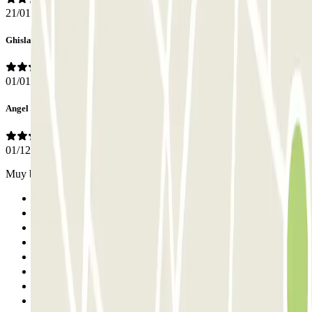
21/01/2020
Ghislain
01/01/2020
Angel
01/12/2019
Muy bien
Anterior
1
2
3
4
5
6
7