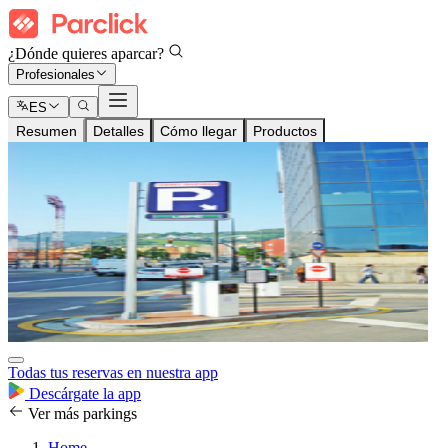
¿Dónde quieres aparcar?
Profesionales
ES
Resumen
Detalles
Cómo llegar
Productos
Todas tus reservas en nuestra app
Descárgate la app
Ver más parkings
Home