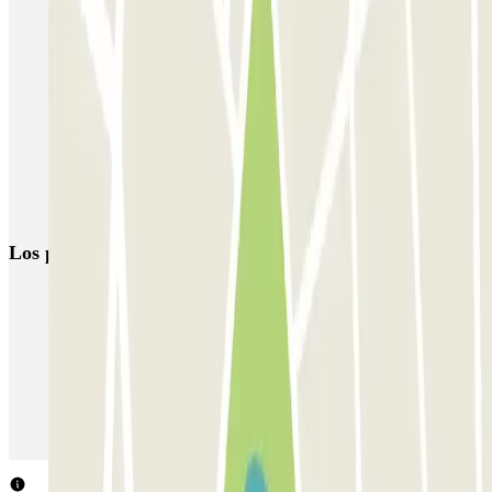
Parkings cerca del estadio de San Mamés en Bilbao
Reservas de parking en el Palacio Euskalduna
Parking Deusto
Parking BBK Live Festival Bilbao
Reserva parking cerca de la Torre Iberdrola de Bilbao
Parking en Bilbao Centro | Dónde aparcar | Parclick
Los parkings
más reservados
Parking en Madrid
Parking en Barcelona
Parking en Aeropuerto Barcelona
Parking en Aeropuerto Madrid Barajas
Parking en Sants - Estación de Barcelona
Parking en Atocha