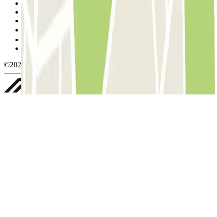
Condiciones de uso y contratación
Condiciones de cancelación
Política de cookies
Gestionar cookies
Política de privacidad
Whistleblowing
©2026 Parclick. All rights reserved