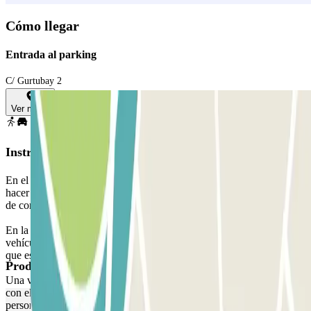
Cómo llegar
Entrada al parking
C/ Gurtubay 2
Ver mapa
Instrucciones
En el proceso de compra escoge la fecha en que vas a llegar. Tras
hacer el pago online recibirás por correo electrónico un justificante
de compra con el código localizador de tu reserva.
En la fecha de tu reserva, accede normalmente al parking con tu
vehículo, recoge el ticket a la entrada y aparca en cualquier plaza
que esté libre.
Productos de Parclick
Una vez te hayas bajado del coche, acércate a la cabina de control
con el justificante Parclick y el ticket que has recogido. Allí nuestro
personal comprobará tu reserva usando el localizador de tu reserva.