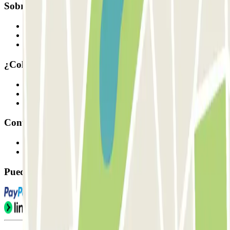
Sobre Parclick
Quiénes somos
Cómo funciona
Nuestros parkings
¿Colaboramos?
Profesionales
Proveedor de parking
Afiliados
Contacto
Contáctanos
FAQ
Puedes utilizar estos métodos de pago: