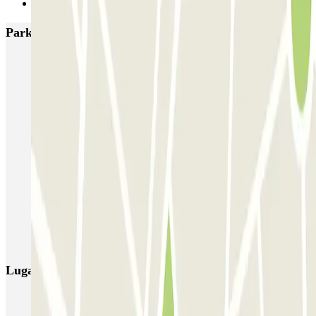
Siguiente
Parkings más valorados en Bilbao
IC Termibus
COPARK Hospital IMQ-Zorrotzaurre
Pío Baroja Bilbao COPARK
SABA Estación Bilbao
COPARK Palacio Euskalduna
AENA Aeropuerto de Bilbao - General P1
Eparkbilbao - Aeropuerto de Bilbao
Zabalburu
FLYPARK - Valet - Aeropuerto de Bilbao
FLYPARK - P&R - Aeropuerto de Bilbao
Lugares y eventos interesantes cerca de IC Termibus
Reservas de parking en Termibus en Bilbao