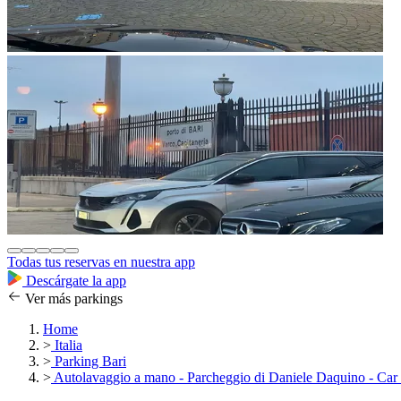
Todas tus reservas en nuestra app
Descárgate la app
Ver más parkings
Home
>
Italia
>
Parking Bari
>
Autolavaggio a mano - Parcheggio di Daniele Daquino - Car V