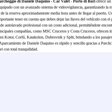
rcheggio di Daniele Daquino - Car Valet - Porto di Bari
ofrece un 
y equipado con un avanzado sistema de videovigilancia, garantizando la má
de la reserva aproximadamente media hora antes de llegar al puerto. Un
mportante tener en cuenta que debes dejar las llaves del vehículo con e
 autolavado profesional con un costo adicional, permitiéndote encontra
incipales compañías, como MSC Cruceros y Costa Cruceros, ofrecen itine
 Kotor, Corfú, Katakolon, Dubrovnik y Split, brindando a los pasajeros
Aparcamiento de Daniele Daquino es rápido y sencillo gracias a Parclic
i con total tranquilidad.