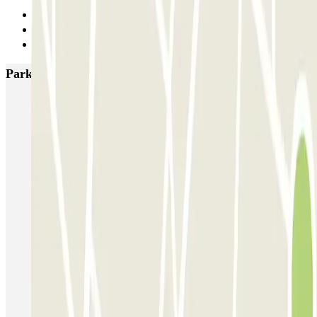
Anterior
1
Siguiente
Parkings más valorados en Bari
Passport Park - Aeroporto di Bari - Scoperto
Koala - Aeroporto di Bari
QUICK San Francesco - Bari e Shuttle Porto di Bari
SABA Porto Bari
La Perla del Sur Shuttle - Porto di Bari
QUICK Aeroporto di Bari
Canyon Parking - Shuttle - Stazione & Porto di Bari
Autolavaggio a mano - Parcheggio di Daniele Daquino - Car Valet -
Aeroporto di Bari