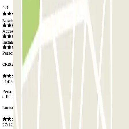
4.3
Basado en 2 opiniones
Acceso
Instalaciones
Personal
CRISTINA
21/05/2024
Personale gentile e professionale. Molto attento e soprattutto
efficiente.
Luciano
27/12/2019