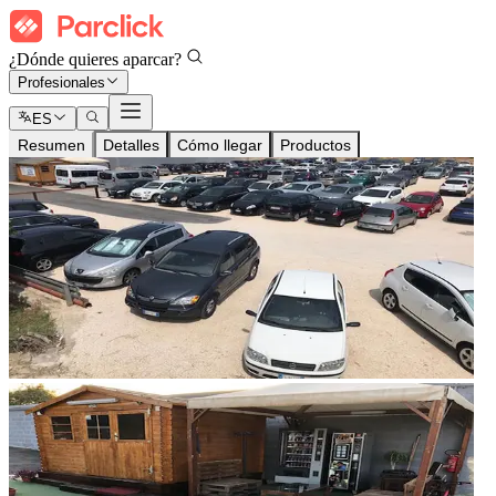
¿Dónde quieres aparcar?
Profesionales
ES
Resumen
Detalles
Cómo llegar
Productos