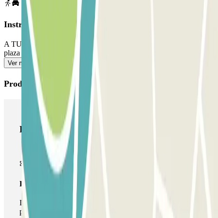
Instrucciones
A TU LLEGADA, 1) Accede al parking. 2) Aparca en cualquier
plaza libre. 3) Ve a la cabina de control con tu reserva Parclick.
Ver más
Productos de Parclick
Productos de Parclick
Pase básico
Durante tu estancia podrás entrar y salir una única vez al
parking