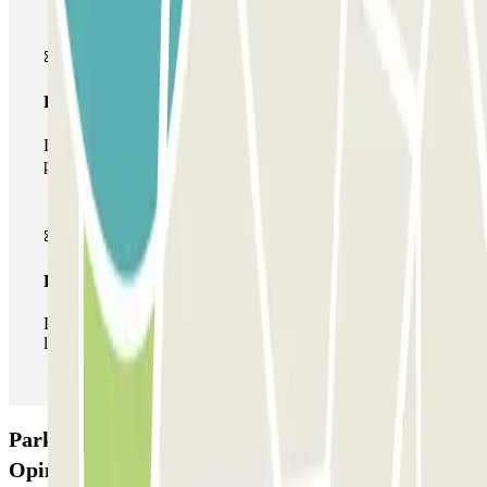
Pase multiparking
Durante tu estancia podrás hacer uso de toda la red de
parkings de este operador disponibles en Parclick.
Pase ilimitado
Durante tu estancia podrás entrar y salir del parking todas
las veces que quieras.
Parking La Perla del Sur Shuttle - Porto di Bari:
Opiniones