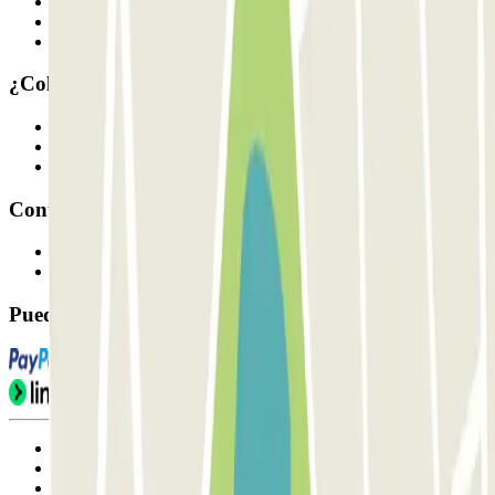
Quiénes somos
Cómo funciona
Nuestros parkings
¿Colaboramos?
Profesionales
Proveedor de parking
Afiliados
Contacto
Contáctanos
FAQ
Puedes utilizar estos métodos de pago:
Condiciones de uso y contratación
Condiciones de cancelación
Política de cookies