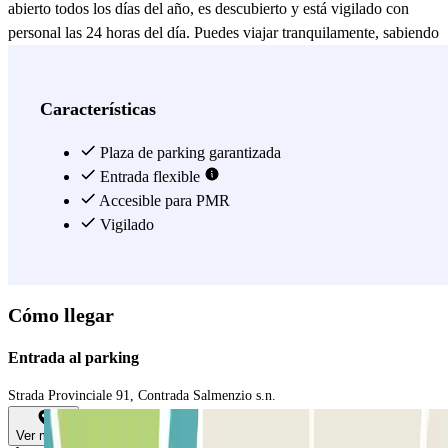
abierto todos los días del año, es descubierto y está vigilado con
personal las 24 horas del día. Puedes viajar tranquilamente, sabiendo
que tu coche o tu furgoneta se quedarán en un lugar seguro durante
tu viaje ;) Además, el día de tu regreso, la misma lanzadera que te
acompañó a la ida estará esperándote en el puerto para llevarte de
Características
vuelta al parking a por tu coche. Reserva tu plaza en este parking
low cost cerca del puerto de Bari, y ¡viaja sin preocupaciones!
Plaza de parking garantizada
Entrada flexible
Ver más
Accesible para PMR
Vigilado
Cómo llegar
Entrada al parking
Strada Provinciale 91, Contrada Salmenzio s.n.
Ver mapa