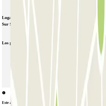
Kingparking Bari - Car Valet - Aeroporto Palese - Scoperto
Lugares y eventos interesantes cerca de La Perla del
Sur Shuttle - Porto di Bari
Parkings en el Aeropuerto Karol Wojtyła de Bari - Palese (BRI)
Los parkings
más reservados
Parking en Madrid
Parking en Barcelona
Parking en Aeropuerto Barcelona
Parking en Aeropuerto Madrid Barajas
Parking en Sants - Estación de Barcelona
Parking en Atocha
Este aparcamiento no acepta reservas a través de Parclick.