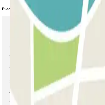
Productos de Parclick
Productos de Parclick
Pase básico
Durante tu estancia podrás entrar y salir una única vez al parking
Pase multiparking
Durante tu estancia podrás hacer uso de toda la red de parkings d