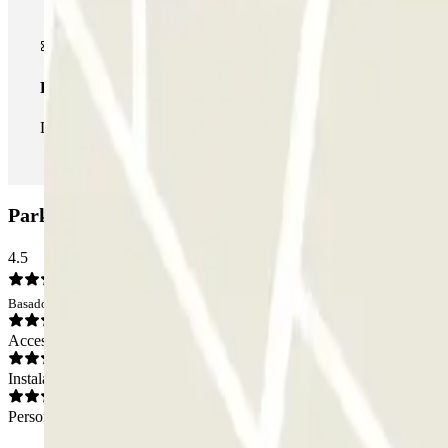
Pase ilimitado
Durante tu estancia podrás entrar y salir del parking todas las ve
Parking BSM Sant Andreu Teatre: Opiniones
4.5
Basado en 27 opiniones
Acceso
Instalaciones
Personal