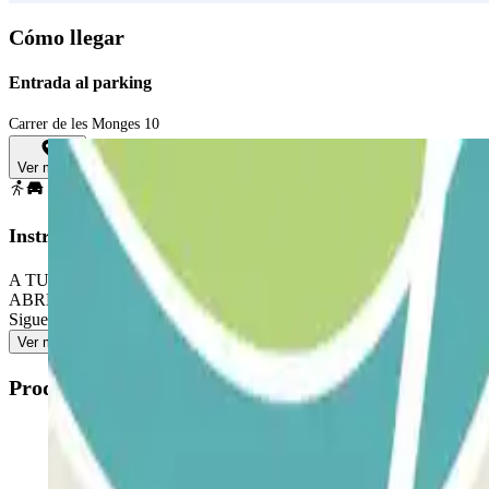
Cómo llegar
Entrada al parking
Carrer de les Monges 10
Ver mapa
Instrucciones
A TU LLEGADA: Accede al parking PARA ABRIR LA BARRERA: Detente
ABRE: Utiliza el interfono para validar tu reserva. PARA SALIR:
Sigue el mismo procedimiento indicado anteriormente para entrar y sal
Ver más
Productos disponibles