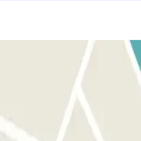
culo. Aparca en cualquier plaza libre. SI LA BARRERA NO SE
 tu vehículo. SI TU PASE PERMITE ENTRADAS Y SALIDAS ILIMITADAS: