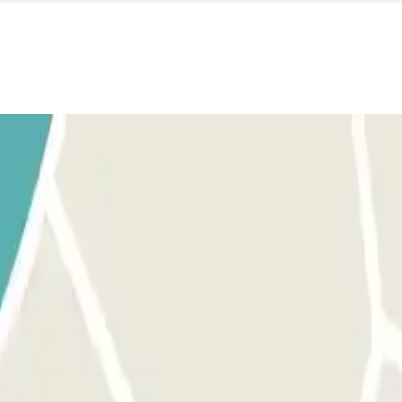
 frente a la barrera. El lector de matrículas reconocerá tu vehí
 Detente frente a la barrera. El lector de matrículas reconocerá
ir.