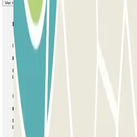
Ver más
Productos de Parclick
Pase básico
Durante tu estancia podrás entrar y salir una única vez al
parking
Pase multiparking
Durante tu estancia podrás hacer uso de toda la red de
parkings de este operador disponibles en Parclick.