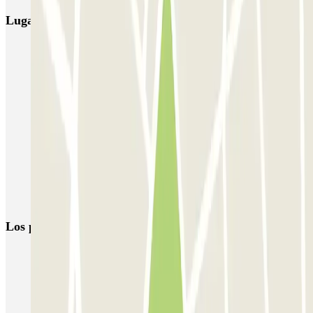
Lugares y eventos interesantes cerca de SABA Catedral
Parkings cerca de Vía Laietana en Barcelona
Parkings en el Mercado de Santa Caterina en Barcelona
Parking Catedral Barcelona | Reservar online | Parclick
Parking con abonos mensual 24h en Barcelona | Parclick
Parkings cerca del Palau de la Música
Parking cerca del Ayuntamiento de Barcelona
Aparca cerca del Yurbban Trafalgar Hotel
Los parkings
más reservados
Parking en Madrid
Parking en Barcelona
Parking en Aeropuerto Barcelona