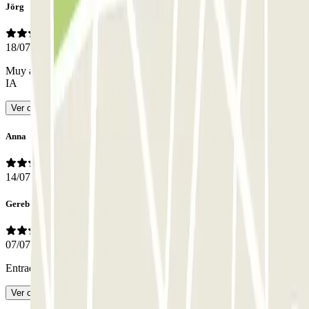
Jörg
18/07/2026
Muy adecuado también para coches más grandes
- Traducido con
IA
Ver original
Anna
14/07/2026
Gereb
07/07/2026
Entrada y salida muy estrechas
- Traducido con IA
Ver original