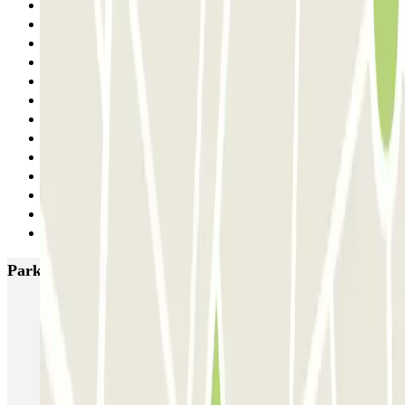
21
22
23
24
25
26
27
28
29
30
31
32
Siguiente
Parkings más valorados en Barcelona
NN Santaló
NN Urgell 2
NN Borrell
NN Valencia III
NN Rocafort
Torre Nuñez i Navarro
BSM Moll de la Fusta
Parking Viajeros
BSM Flos i Calcat
BSM Rius i Taulet