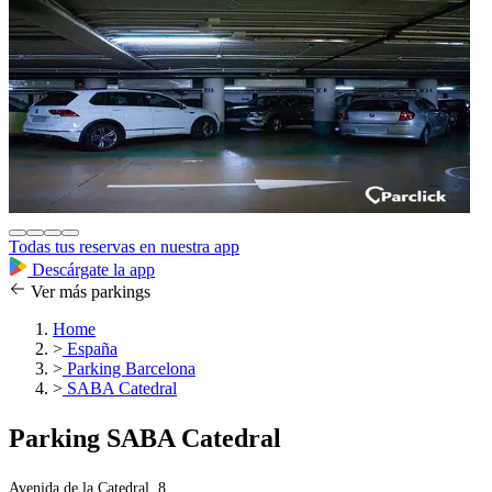
Todas tus reservas en nuestra app
Descárgate la app
Ver más parkings
Home
>
España
>
Parking Barcelona
>
SABA Catedral
Parking SABA Catedral
Avenida de la Catedral, 8