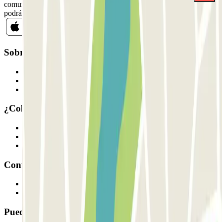
comunicaciones comerciales de Parclick. Sin ningún compromiso,
podrás darte de baja cuando quieras en la misma newsletter.
Sobre Parclick
Quiénes somos
Cómo funciona
Nuestros parkings
¿Colaboramos?
Profesionales
Proveedor de parking
Afiliados
Contacto
Contáctanos
FAQ
Puedes utilizar estos métodos de pago: