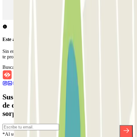
Parking en Aeropuerto Madrid Barajas
Parking en Sants - Estación de Barcelona
Parking en Atocha
Este aparcamiento no acepta reservas a través de Parclick.
Sin embargo, puedes reservar en uno de los parkings cercanos que
te proponemos.
Buscar parkings cercanos
Suscríbete a nuestra newsletter y entérate
de descuentos, sorteos y otras muchas
sorpresas.
*Al suscribirte aceptas nuestra Política de Privacidad para recibir