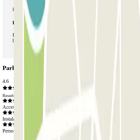
Pase ilimitado
Durante tu estancia podrás entrar y salir del parking todas
las veces que quieras.
Parking SABA Catedral: Opiniones
4.6
Basado en 100 opiniones
Acceso
Instalaciones
Personal