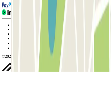
Condiciones de uso y contratación
Condiciones de cancelación
Política de cookies
Gestionar cookies
Política de privacidad
Whistleblowing
©2026 Parclick. All rights reserved