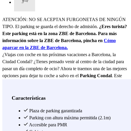
ATENCIÓN: NO SE ACEPTAN FURGONETAS DE NINGÚN
TIPO. El parking se guarda el derecho de admisión.
¿Eres turista?
Este parking está en la zona ZBE de Barcelona. Para más
información sobre la ZBE de Barcelona, pincha en
Cómo
aparcar en la ZBE de Barcelona.
¿Viajas con coche en tus próximas vacaciones a Barcelona, la
Ciudad Condal? ¿Tienes pensado venir al centro de la ciudad para
pasar un día completo de ocio? Ahora te traemos una de las mejores
opciones para dejar tu coche a salvo en el
Parking Condal
. Este
parking se ubica en pleno centro de Barcelona cerca de numerosos
lugares de interés turístico y cultural de la ciudad. Entre los sitios de
interés cercanos al parking Condal, destacan la Pedrera- Casa Milà a
Características
tan solo 5 minutos a pie, la Casa Batlló a 10 minutos caminando.
Además, a unos 15 minutos caminando está el Passeig de Gracia, la
Plaza de parking garantizada
Plaça Catalunya y la Rambla de Catalunya por lo que no necesitarás
Parking con altura máxima permitida (2.1m)
mover tu coche y podrás ir caminando. En dirección contraria, se
Accesible para PMR