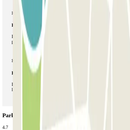
Pase multiparking
Durante tu estancia podrás hacer uso de toda la red de
parkings de este operador disponibles en Parclick.
Pase ilimitado
Durante tu estancia podrás entrar y salir del parking todas
las veces que quieras.
Parking Condal: Opiniones
4.7