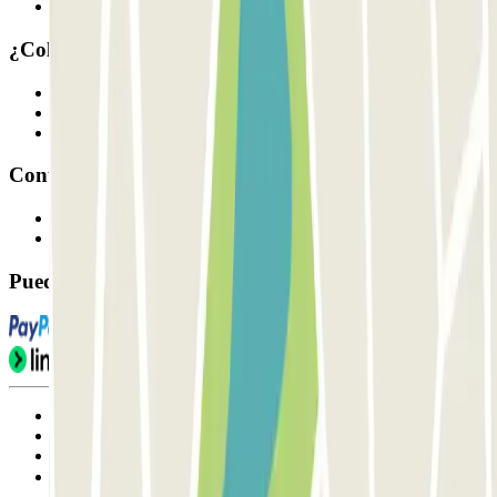
Nuestros parkings
¿Colaboramos?
Profesionales
Proveedor de parking
Afiliados
Contacto
Contáctanos
FAQ
Puedes utilizar estos métodos de pago:
Condiciones de uso y contratación
Condiciones de cancelación
Política de cookies
Gestionar cookies