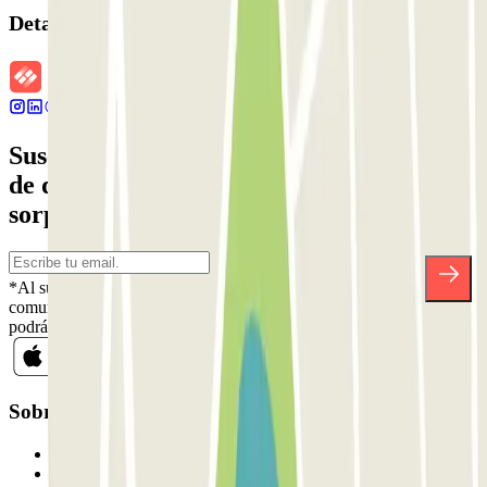
Detalles de la reserva
Suscríbete a nuestra newsletter y entérate
de descuentos, sorteos y otras muchas
sorpresas.
*Al suscribirte aceptas nuestra Política de Privacidad para recibir
comunicaciones comerciales de Parclick. Sin ningún compromiso,
podrás darte de baja cuando quieras en la misma newsletter.
Sobre Parclick
Quiénes somos
Cómo funciona