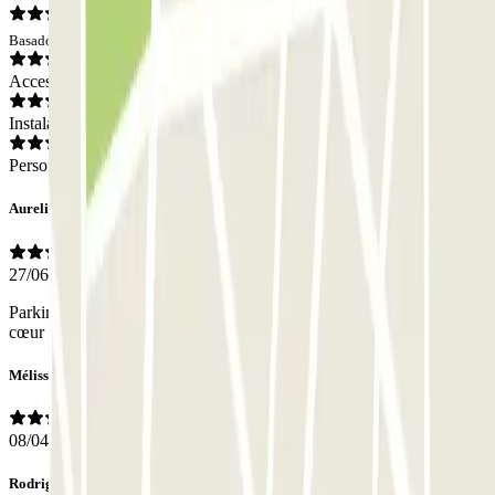
Basado en 61 opiniones
Acceso
Instalaciones
Personal
Aurelie
27/06/2026
Parking facile d’accès qui était tte proche de notre location en plein
cœur de Barcelone
Mélissa
08/04/2026
Rodrigo