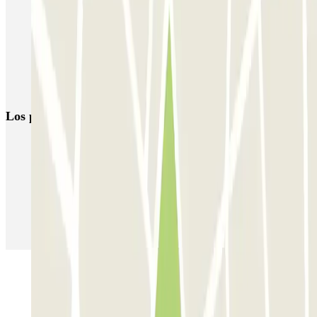
Parking en Diagonal (Avenida en Barcelona) | Parclick
Reserva parking cerca del Hotel Majestic & Spa Barcelona
Parkings cerca de la Casa Batlló, Barcelona
Parking Hospital Clinic (Barcelona) | Mejor Precio | Parclick
Los parkings
más reservados
Parking en Madrid
Parking en Barcelona
Parking en Aeropuerto Barcelona
Parking en Aeropuerto Madrid Barajas
Parking en Sants - Estación de Barcelona
Parking en Atocha