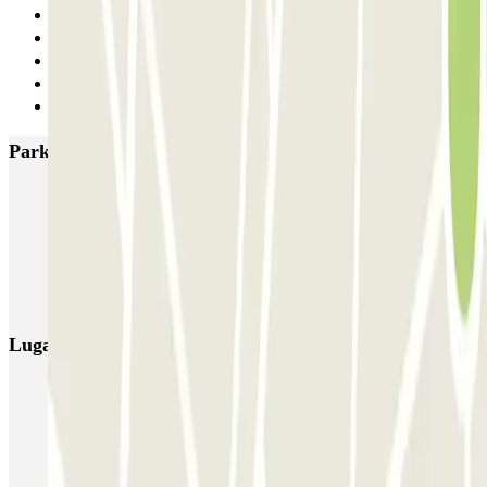
18
19
20
21
Siguiente
Parkings más valorados en Barcelona
NN Santaló
NN Urgell 2
NN Borrell
NN Valencia III
NN Rocafort
Torre Nuñez i Navarro
BSM Moll de la Fusta
Parking Viajeros
BSM Flos i Calcat
BSM Rius i Taulet
Lugares y eventos interesantes cerca de Condal
Parking Eixample, Barcelona - Mejor Precio | Parclick
Parking cerca de La Pedrera en Barcelona
Parking Paseo de Gracia (Barcelona) | Parclick