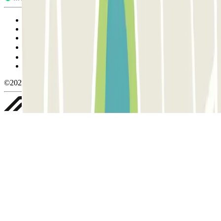
Condiciones de uso y contratación
Condiciones de cancelación
Política de cookies
Gestionar cookies
Política de privacidad
Whistleblowing
©2026 Parclick. All rights reserved