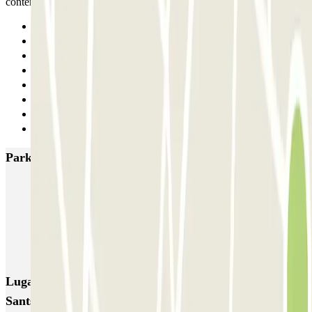
contento.
Anterior
1
2
3
4
5
6
Siguiente
Parkings más valorados en Barcelona
NN Santaló
NN Urgell 2
NN Borrell
NN Valencia III
NN Rocafort
Torre Nuñez i Navarro
BSM Moll de la Fusta
Parking Viajeros
BSM Flos i Calcat
BSM Rius i Taulet
Lugares y eventos interesantes cerca de Park and Greet
Sants Valet