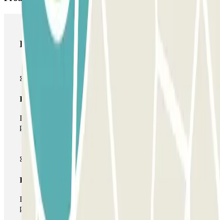
Productos de Parclick
Pase básico
Durante tu estancia podrás entrar y salir una única vez al
parking
Pase multiparking
Durante tu estancia podrás hacer uso de toda la red de
parkings de este operador disponibles en Parclick.