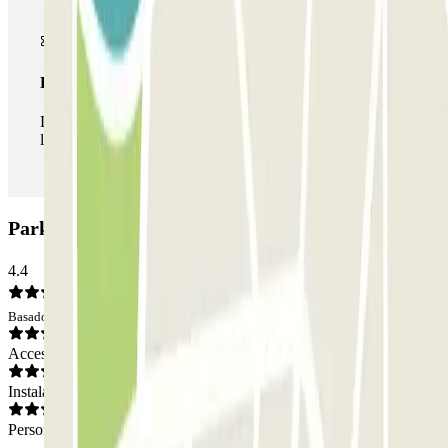
Pase ilimitado
Durante tu estancia podrás entrar y salir del parking todas
las veces que quieras.
Parking Park and Greet Sants Valet: Opiniones
4.4
Basado en 18 opiniones
Acceso
Instalaciones
Personal