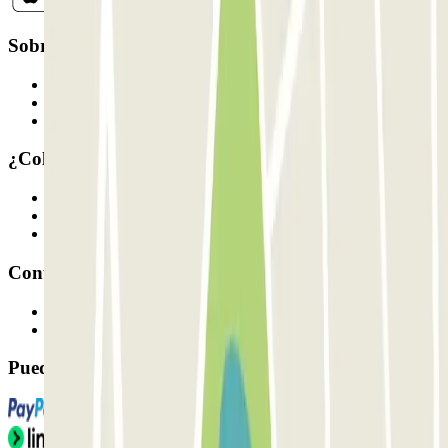
Sobre Parclick
Quiénes somos
Cómo funciona
Nuestros parkings
¿Colaboramos?
Profesionales
Proveedor de parking
Afiliados
Contacto
Contáctanos
FAQ
Puedes utilizar estos métodos de pago: