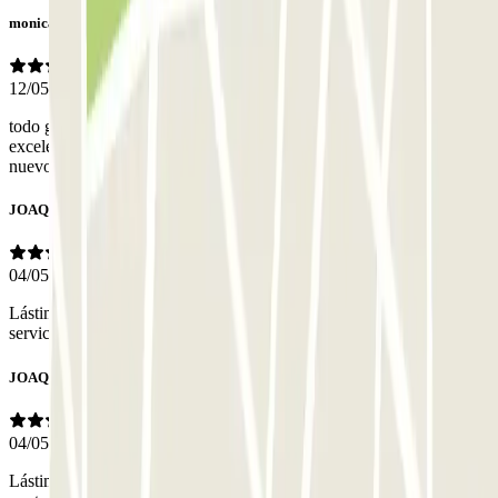
monica
12/05/2026
todo genial!! en concreto el conductor que nos tocó, Pedro,
excelente en todo!! pendiente de nuestra llegada, pendiente de
nuevo a la vuelta y super puntual, un auténtico lujo!!
JOAQUIM
04/05/2026
Lástima que toda la estación de Sants está en obras..... por el
servicio bien.
JOAQUIM
04/05/2026
Lástima que está toda la estación de Sants en obras.....por el servicio