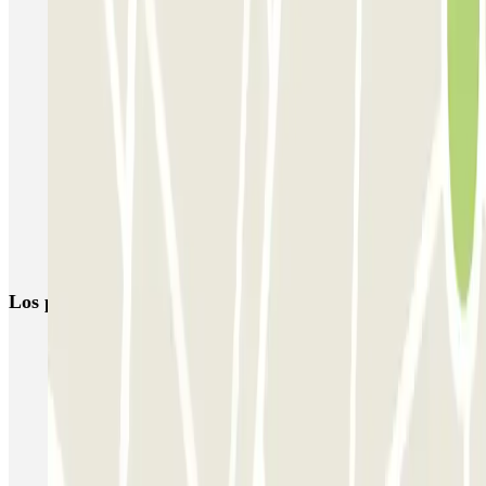
Parking Sants-Estación Barcelona al mejor precio
Parking Hotel Catalonia Barcelona Plaza | Parclick
Parking para Autocaravanas en Barcelona | Parclick
Parking Las Arenas Barcelona (cerca de Centro Comercial Arenas)
Parking Indigo Barcelona: Hasta el 70% de Descuento
Parking Plaza España-Barcelona (Mejor Precio) | Parclick
Parking Fira Barcelona | Parclick
Los parkings
más reservados
Parking en Madrid
Parking en Barcelona
Parking en Aeropuerto Barcelona
Parking en Aeropuerto Madrid Barajas
Parking en Sants - Estación de Barcelona
Parking en Atocha