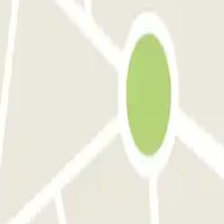
alcat
BSM Rius i Taulet
Barcelona
Parking en Atocha