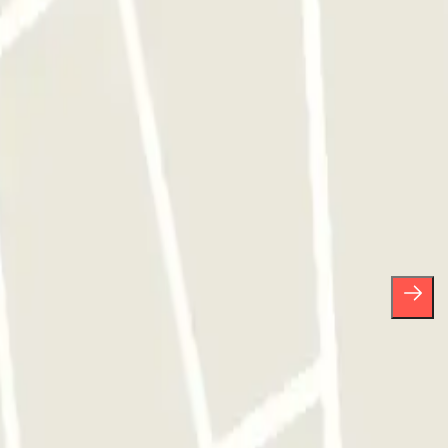
sas.
arte de baja cuando quieras en la misma newsletter.