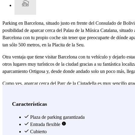
Parking en Barcelona, situado justo en frente del Consulado de Bolivi
posibilidad de aparcar cerca del Palau de la Música Catalana, situado a
Barcelona con tu propio coche sin tener que preocuparte de dónde apar
tan sólo 500 metros, en la Placita de la Seu.
Otra ventaja que tiene visitar Barcelona con tu vehículo y dejarlo es
otros lugares muy turísticos de la ciudad gracias a su fantástica loca
aparcamiento Ortigosa y, desde donde andado solo un poco más, llegar
Como ves, aparcar cerca del Parc de la Ciutadella es muy sencillo gra
la Estatua Ecuestre del General Prim o el Parlament de Catalunya. Si t
encuentra dentro del Parque de la Ciutadella, a unos 15 minutos del a
Características
Por el contrario, si tu visita a Barcelona tiene fines culturales, igu
ilusiones o el Teatro Poliorama, todos ellos a unos 10 minutos a pie
Plaza de parking garantizada
Barcelona (MACBA) o el Centro de Cultura Contemporánea de Barcelona
Entrada flexible
Cubierto