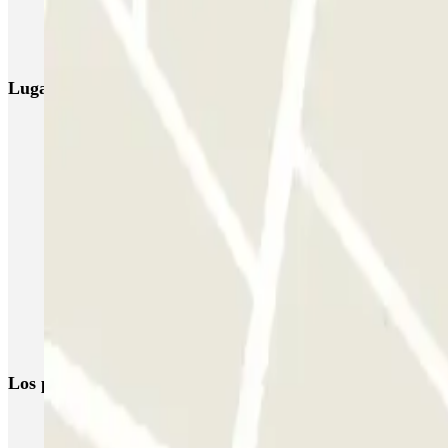
NN Santaló
NN Urgell 2
NN Borrell
NN Valencia III
NN Rocafort
Lugares y eventos interesantes cerca de Ortigosa
Parkings cerca del Palau de la Música
Aparca cerca del Yurbban Trafalgar Hotel
Aparcar cerca del Teatro Borràs
Parkings en Urquinaona
Parkings cerca de Vía Laietana en Barcelona
Parkings en el Mercado de Santa Caterina en Barcelona
Parking con abonos mensual 24h en Barcelona | Parclick
Los parkings
más reservados
Parking en Madrid
Parking en Barcelona
Parking en Aeropuerto Bar