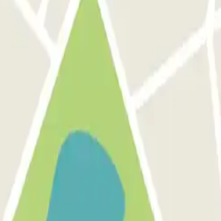
e proponemos.
de descuentos, sorteos y otras muchas sorpre
omunicaciones comerciales de Parclick. Sin ningún compromiso, podrás d