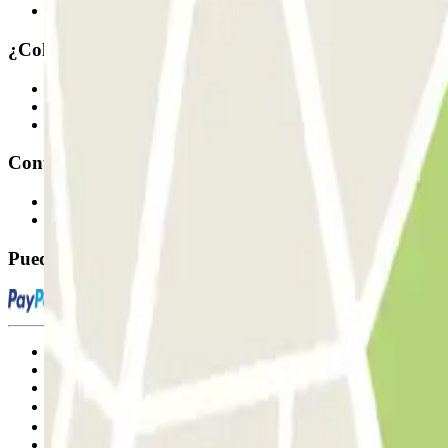
Nuestros parkings
¿Colaboramos?
Profesionales
Proveedor de parking
Afiliados
Contacto
Contáctanos
FAQ
Puedes utilizar estos métodos de pago:
Condiciones de uso y contratación
Condiciones de cancelación
Política de cookies
Gestionar cookies
Política de privacidad
Whistleblowing