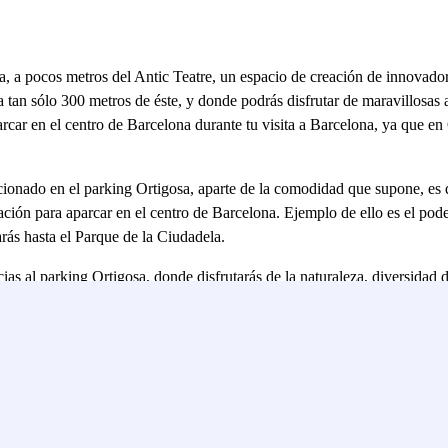
a, a pocos metros del Antic Teatre, un espacio de creación de innovador
 tan sólo 300 metros de éste, y donde podrás disfrutar de maravillosas ac
car en el centro de Barcelona durante tu visita a Barcelona, ya que en 
tacionado en el parking Ortigosa, aparte de la comodidad que supone, es
lización para aparcar en el centro de Barcelona. Ejemplo de ello es el po
ás hasta el Parque de la Ciudadela.
cias al parking Ortigosa, donde disfrutarás de la naturaleza, diversida
u visita a Barcelona está prevista para niños, el parking Ortigosa tambi
parcamiento.
almente con el parking Ortigosa no es complicado aparcar cerca Teatro C
 desde el aparcamiento. Un poquito más alejado, pero a no más de 15 m
 (CCCB). A esa misma distancia, también tienes la posibilidad de visi