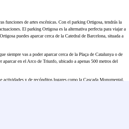
as funciones de artes escénicas. Con el parking Ortigosa, tendrás la
tuaciones. El parking Ortigosa es la alternativa perfecta para viajar a
Ortigosa puedes aparcar cerca de la Catedral de Barcelona, situada a
 que siempre vas a poder aparcar cerca de la Plaça de Catalunya o de
der aparcar en el Arco de Triunfo, ubicado a apenas 500 metros del
d de actividades y de recónditos lugares como la Cascada Monumental,
én te permite aparcar cerca del Zoo Barcelona, ya que éste se
oliseum, así como del Museo de la Xocolata, Picasso, Museo de las
inutos, también puedes acudir al Museu d'Art Contemporani de
tar el Gran Teatro del Liceu, el Palacio o la Casa Batlló.