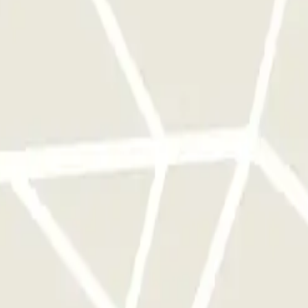
e este operador disponibles en Parclick.
ces que quieras.