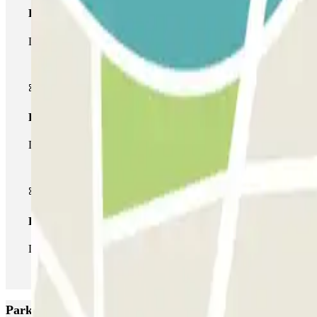
Pase básico
Durante tu estancia podrás entrar y salir una única vez al parking
Pase multiparking
Durante tu estancia podrás hacer uso de toda la red de parkings d
Pase ilimitado
Durante tu estancia podrás entrar y salir del parking todas las ve
Parkings más valorados en Barcelona