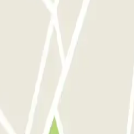
Torre Nuñez i Navarro
BSM Moll de la Fusta
Parking Viajeros
BSM Flos i C
celona
Parking en Aeropuerto Madrid Barajas
Parking en Sants - Estación de 