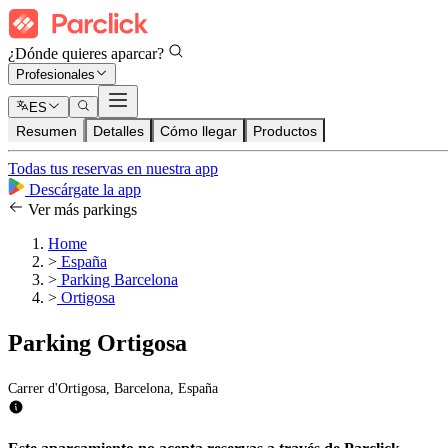
¿Dónde quieres aparcar?
Profesionales
ES
Resumen
Detalles
Cómo llegar
Productos
Todas tus reservas en nuestra app
Descárgate la app
Ver más parkings
Home
>
España
>
Parking Barcelona
>
Ortigosa
Parking Ortigosa
Carrer d'Ortigosa, Barcelona, España