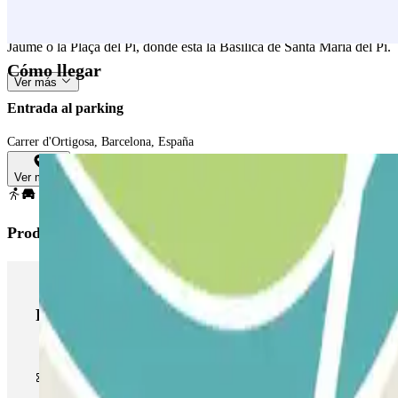
Como ves, el parking Ortigosa es la opción perfecta para aparcar cerc
lugares interesantes que tienes que visitar si vas a viajar a Barcelon
Jaume o la Plaça del Pi, donde está la Basílica de Santa Maria del Pi.
Cómo llegar
Ver más
Entrada al parking
Carrer d'Ortigosa, Barcelona, España
Ver mapa
Productos de Parclick
Productos de Parclick