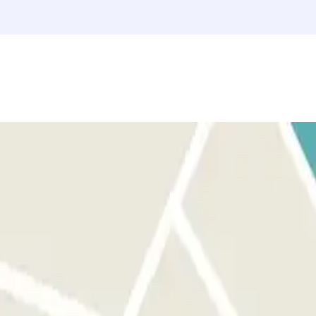
 conocidos, que no te puedes durante tu visita a Barcelona. Otros
 del Mar, La Rambla, el Mercado de La Boqueria, la Plaça de Sant