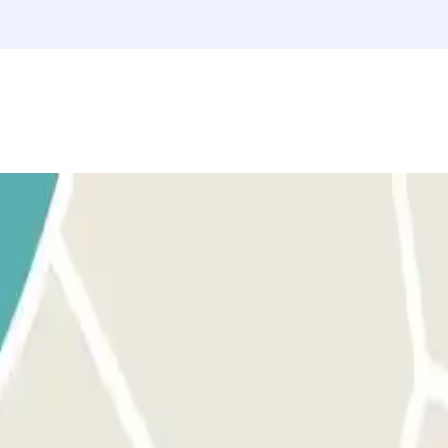
a del Palacio Güell, por ejemplo, o cerca de otros museos y teatros muy
a y aparcas en el aparcamiento Ortigosa son: la Basílica de Santa Maria