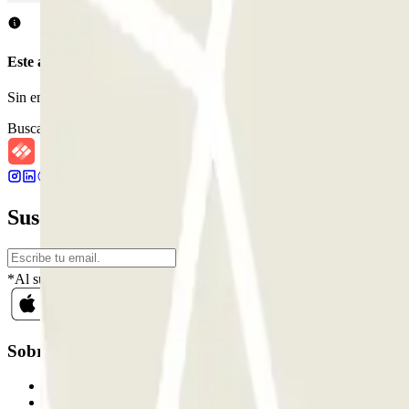
Este aparcamiento no acepta reservas a través de Parclick.
Sin embargo, puedes reservar en uno de los parkings cercanos que t
Buscar parkings cercanos
Suscríbete a nuestra newsletter y entérate 
*Al suscribirte aceptas nuestra Política de Privacidad para recibir c
Sobre Parclick
Quiénes somos
Cómo funciona