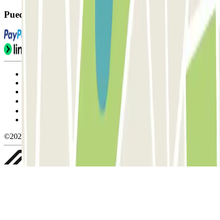
Puedes utilizar estos métodos de pago:
Condiciones de uso y contratación
Condiciones de cancelación
Política de cookies
Gestionar cookies
Política de privacidad
Whistleblowing
©2026 Parclick. All rights reserved