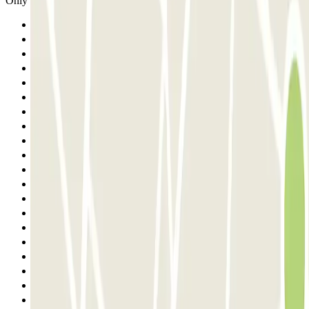
Only two EV chargers.
Anterior
1
2
3
4
5
6
7
8
9
10
11
12
13
14
15
16
17
18
19