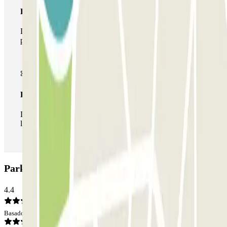
Pase multiparking
Durante tu estancia podrás hacer uso de toda la red de
parkings de este operador disponibles en Parclick.
Pase ilimitado
Durante tu estancia podrás entrar y salir del parking todas
las veces que quieras.
Parking Odiseus: Opiniones
4.4
Basado en 112 opiniones