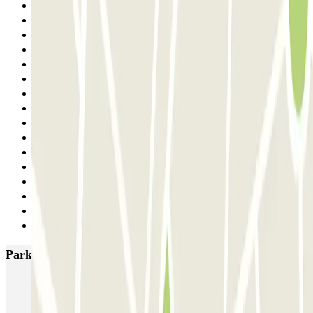
20
21
22
23
24
25
26
27
28
29
30
31
32
33
34
Siguiente
Parkings más valorados en Barcelona
NN Santaló
NN Urgell 2
NN Borrell
NN Valencia III