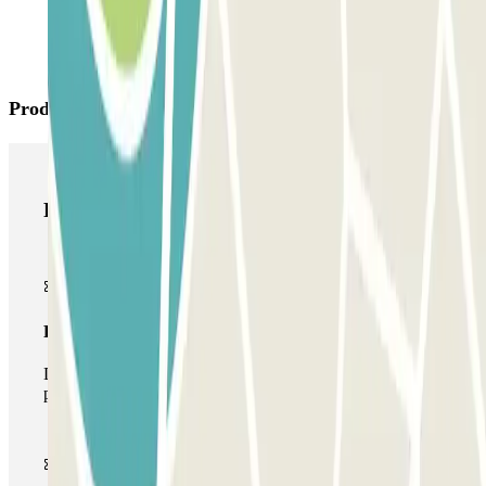
Productos de Parclick
Productos de Parclick
Pase básico
Durante tu estancia podrás entrar y salir una única vez al
parking