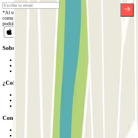
*Al suscribirte aceptas nuestra Política de Privacidad para recibir
comunicaciones comerciales de Parclick. Sin ningún compromiso,
podrás darte de baja cuando quieras en la misma newsletter.
Sobre Parclick
Quiénes somos
Cómo funciona
Nuestros parkings
¿Colaboramos?
Profesionales
Proveedor de parking
Afiliados
Contacto
Contáctanos
FAQ