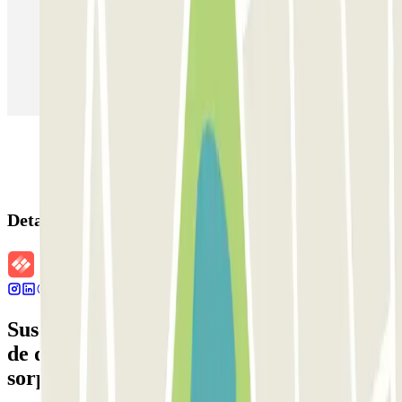
Parking en Aeropuerto Barcelona
Parking en Aeropuerto Madrid Barajas
Parking en Sants - Estación de Barcelona
Parking en Atocha
Detalles de la reserva
Suscríbete a nuestra newsletter y entérate
de descuentos, sorteos y otras muchas
sorpresas.