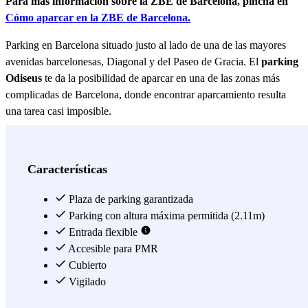
Para más información sobre la ZBE de Barcelona, pincha en
Cómo aparcar en la ZBE de Barcelona.
Parking en Barcelona situado justo al lado de una de las mayores
avenidas barcelonesas, Diagonal y del Paseo de Gracia. El
parking
Odiseus
te da la posibilidad de aparcar en una de las zonas más
complicadas de Barcelona, donde encontrar aparcamiento resulta
una tarea casi imposible.
A 400 metros del parking Odiseus se encuentra la Policía Nacional y
la Plaça de Gal·la Placídia y, a unos 7 minutos andando desde el
Características
aparcamiento, la Plaça de Francesc Macià. A esa misma distancia
desde el parking tienes el Hospital El Pilar del Grupo Quirón, a 10
Plaza de parking garantizada
minutos el Hospital Plató y a menos de 15 el Hospital Clínic de
Parking con altura máxima permitida (2.11m)
Barcelona, por lo que el aparcamiento Odiseus es una magnífica
Entrada flexible
alternativa para dejar tu coche si tienes que acudir a algunos de estos
Accesible para PMR
centros médicos, ya que este parking abre las 24 horas del día los
Cubierto
365 días de año.
Vigilado
También puede resultar un parking perfecto Odiseus porque a su