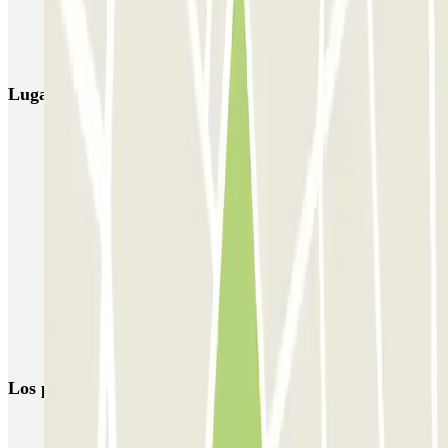
NN Rocafort
Torre Nuñez i Navarro
BSM Moll de la Fusta
Parking Viajeros
BSM Flos i Calcat
BSM Rius i Taulet
Lugares y eventos interesantes cerca de Odiseus
Parking en Diagonal (Avenida en Barcelona) | Parclick
Reserva parking en la Plaza de Francesc Macià
Parking Hospital Clinic (Barcelona) | Mejor Precio | Parclick
Parking Eixample, Barcelona - Mejor Precio | Parclick
Parkings en la Universidad Politécnica de Cataluña
Reservas de parkings en la Plaza del Sol de Barcelona
Parking cerca de La Pedrera en Barcelona
Los parkings
más reservados
Parking en Madrid
Parking en Barcelona