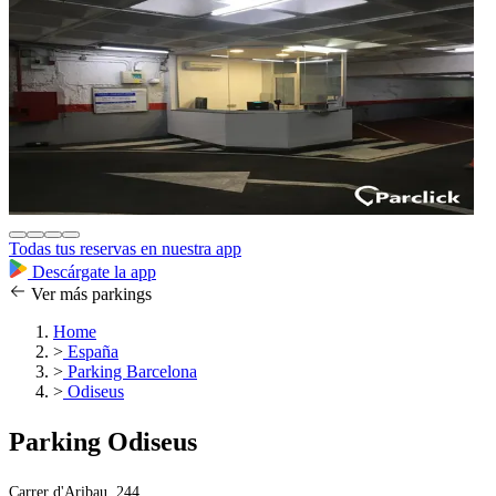
Todas tus reservas en nuestra app
Descárgate la app
Ver más parkings
Home
>
España
>
Parking Barcelona
>
Odiseus
Parking Odiseus
Carrer d'Aribau, 244