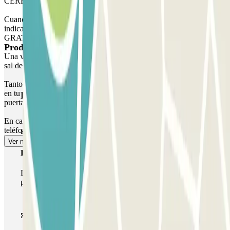
CERRADO:
Cuando llegues al aparcamiento, utiliza el mismo teléfono que
indicaste en la reserva y haz la llamada desde éste de modo
GRATUITO. La puerta se abrirá automáticamente para darte paso.
Productos de Parclick
Una vez dentro, aparca en la planta 2, plazas NO RESERVADAS y
sal del aparcamiento por la puerta peatonal.
Tanto para entrar al aparcamiento a pie o en coche como para salir
en tu vehículo, deberás llamar al teléfono indicado de apertura de
Productos de Parclick
puerta.
En caso de problemas con la apertura de la puerta, por favor llama al
teléfono +34 930121280
Ver más
Pase básico
Durante tu estancia podrás entrar y salir una única vez al
parking