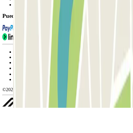
FAQ
Puedes utilizar estos métodos de pago:
Condiciones de uso y contratación
Condiciones de cancelación
Política de cookies
Gestionar cookies
Política de privacidad
Whistleblowing
©2026 Parclick. All rights reserved