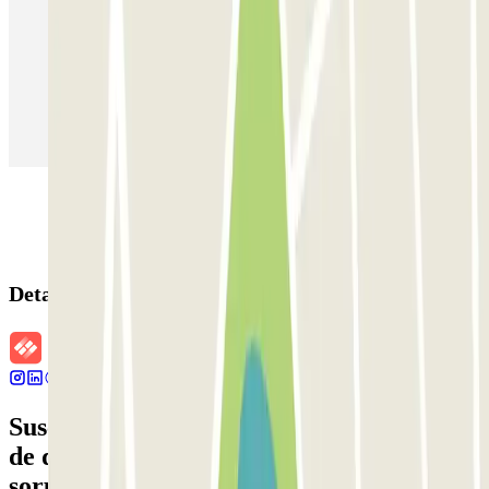
Parking en Madrid
Parking en Barcelona
Parking en Aeropuerto Barcelona
Parking en Aeropuerto Madrid Barajas
Parking en Sants - Estación de Barcelona
Parking en Atocha
Detalles de la reserva
Suscríbete a nuestra newsletter y entérate
de descuentos, sorteos y otras muchas
sorpresas.