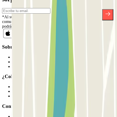
*Al suscribirte aceptas nuestra Política de Privacidad para recibir
comunicaciones comerciales de Parclick. Sin ningún compromiso,
podrás darte de baja cuando quieras en la misma newsletter.
Sobre Parclick
Quiénes somos
Cómo funciona
Nuestros parkings
¿Colaboramos?
Profesionales
Proveedor de parking
Afiliados
Contacto
Contáctanos