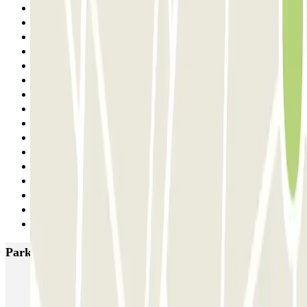
18
19
20
21
22
23
24
25
26
27
28
29
30
31
32
Siguiente
Parkings más valorados en Barcelona
NN Santaló
NN Urgell 2
NN Borrell
NN Valencia III