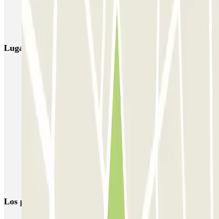
NN Rocafort
Torre Nuñez i Navarro
BSM Moll de la Fusta
Parking Viajeros
BSM Flos i Calcat
BSM Rius i Taulet
Lugares y eventos interesantes cerca de NN Valencia
Parking en La Sagrada Familia de Barcelona (Mejor Precio) |
Parclick
Park and Ride Barcelona | Parkings disuasorios
Parkings cerca de la Plaza de Tetuán, Barcelona
Parkings cerca de la Plaza de la Vila de Gràcia, Barcelona
Parking El Palace Hotel de Barcelona | Parclick
Parking Estacio del Nord Barcelona
Parking cerca del Teatro Nacional de Cataluña
Los parkings
más reservados