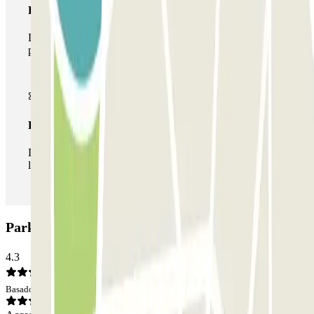
Pase multiparking
Durante tu estancia podrás hacer uso de toda la red de
parkings de este operador disponibles en Parclick.
Pase ilimitado
Durante tu estancia podrás entrar y salir del parking todas
las veces que quieras.
Parking NN Valencia: Opiniones
4.3
Basado en 871 opiniones