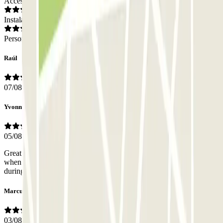
Acceso
Instalaciones
Personal
Raúl
07/08/2026
Yvonne
05/08/2026
Great location close to Diagonal, the 5-hour fare is a good deal
when compared to city hourly rates. Very kind parking attendants
during the different occasions I have parked here.
Marcus
03/08/2026