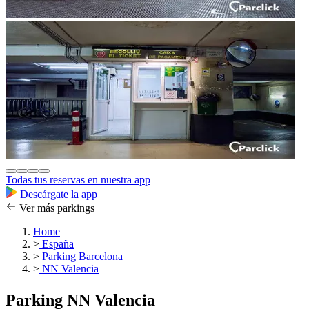
Todas tus reservas en nuestra app
Descárgate la app
Ver más parkings
Home
>
España
>
Parking Barcelona
>
NN Valencia
Parking NN Valencia