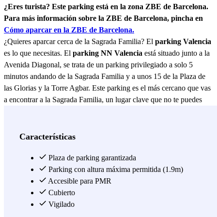
¿Eres turista? Este parking está en la zona ZBE de Barcelona.
Para más información sobre la ZBE de Barcelona, pincha en
Cómo aparcar en la ZBE de Barcelona.
¿Quieres aparcar cerca de la Sagrada Familia? El
parking Valencia
es lo que necesitas. El
parking NN Valencia
está situado junto a la
Avenida Diagonal, se trata de un parking privilegiado a solo 5
minutos andando de la Sagrada Familia y a unos 15 de la Plaza de
las Glorias y la Torre Agbar. Este parking es el más cercano que vas
a encontrar a la Sagrada Familia, un lugar clave que no te puedes
perder si vas a visitar Barcelona. Si aparcas aquí, también puedes
disfrutar de la mejor música en directo en L´Auditori, compuesto por
diferentes salas para sus conciertos y donde disfrutarás de las
Características
mejores orquestas sinfónicas. Muy cerca de L´Auditori está el Teatro
Nacional de Catalunya, un 2x1 que no te puedes al aparcar en este
Plaza de parking garantizada
parking. Y no hay 2 sin 3… en los alrededores también se encuentra
Parking con altura máxima permitida (1.9m)
la Plaça de Gaudí, situada justo en frente de la Sagrada Familia.
Accesible para PMR
Como ves, numerosas actividades y lugares muy interesantes para
Cubierto
ver te esperan si aparcas en el parking NN Valencia. Y por si
Vigilado
necesitas o prefieres usar el metro en Barcelona, las estacionas más