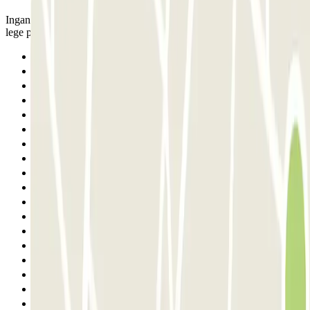
Ingang aan 2 kanten. De plekken zijn klein, maar er zijn voldoende
lege plekken.
Anterior
1
2
3
4
5
6
7
8
9
10
11
12
13
14
15
16
17