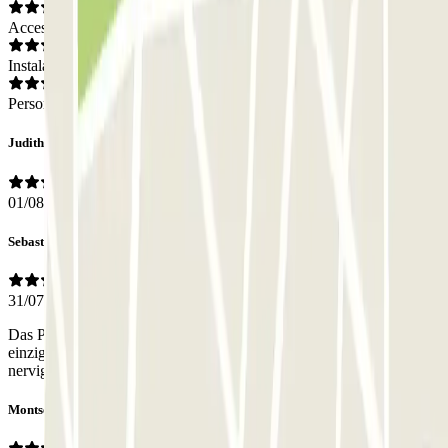
Acceso
Instalaciones
Personal
Judith
01/08/2026
Sebastian
31/07/2026
Das Parkhaus ist an sich in Ordnung, nur leider hat nicht ein
einziges Mal die Nummernschild-Erkennung funktioniert, echt
nervig, jedesmal anzurufen!
Montserrat