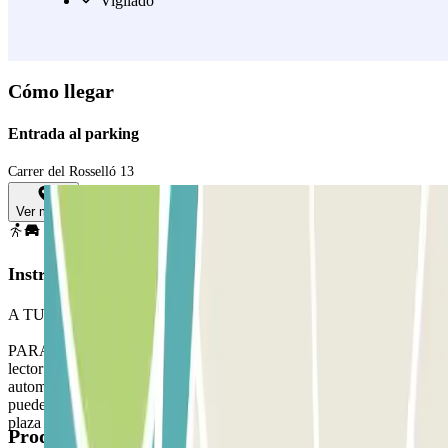
controlan que todos los vehículos estén en buenas condiciones.
Vigilado
Ver más
Cómo llegar
Entrada al parking
Carrer del Rosselló 13
Ver mapa
Instrucciones
A TU LLEGADA: Accede al parking
PARA ABRIR LA BARRERA: Detente frente a la barrera. El
lector de matrículas reconocerá tu vehículo y la barrera se abrirá
automáticamente sin necesidad de pulsar ningún botón o bien
puedes hacer uso del código QR en tu reserva . Aparca en cualquier
plaza libre.
Productos disponibles