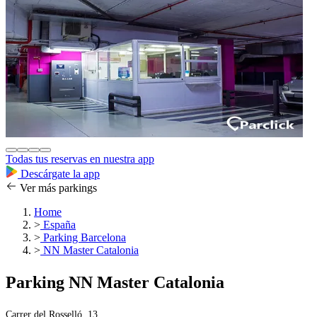
Todas tus reservas en nuestra app
Descárgate la app
Ver más parkings
Home
>
España
>
Parking Barcelona
>
NN Master Catalonia
Parking NN Master Catalonia
Carrer del Rosselló, 13