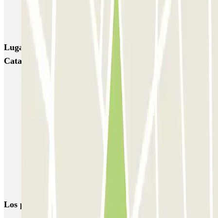
NN Rocafort
Torre Nuñez i Navarro
BSM Moll de la Fusta
Parking Viajeros
BSM Flos i Calcat
BSM Rius i Taulet
Lugares y eventos interesantes cerca de NN Master
Catalonia
Parking Sants-Estación Barcelona al mejor precio
Parking para Autocaravanas en Barcelona | Parclick
Parkings en la Universidad Politécnica de Cataluña
Parking Hotel Catalonia Barcelona Plaza | Parclick
Parking Las Arenas Barcelona (cerca de Centro Comercial Arenas)
Parking Indigo Barcelona: Hasta el 70% de Descuento
Parking Plaza España-Barcelona (Mejor Precio) | Parclick
Los parkings
más reservados