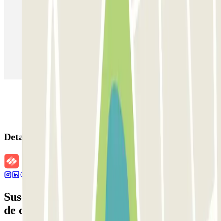
Parking en Madrid
Parking en Barcelona
Parking en Aeropuerto Barcelona
Parking en Aeropuerto Madrid Barajas
Parking en Sants - Estación de Barcelona
Parking en Atocha
Detalles de la reserva
Suscríbete a nuestra newsletter y entérate
de descuentos, sorteos y otras muchas