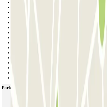
15
16
17
18
19
20
21
22
23
24
25
26
27
28
29
Siguiente
Parkings más valorados en Barcelona
NN Santaló
NN Urgell 2
NN Borrell
NN Valencia III