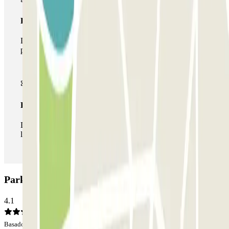
Pase multiparking
Durante tu estancia podrás hacer uso de toda la red de
parkings de este operador disponibles en Parclick.
Pase ilimitado
Durante tu estancia podrás entrar y salir del parking todas
las veces que quieras.
Parking NN Master Catalonia: Opiniones
4.1
Basado en 1331 opiniones