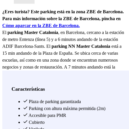
¿Eres turista? Este parking está en la zona ZBE de Barcelona.
Para más información sobre la ZBE de Barcelona, pincha en
Cómo aparcar en la ZBE de Barcelona.
El
parking Master Catalonia
, en Barcelona, cercano a la estación
de metro Entenza (línea 5) y a 6 minutos andando de la estación
ADIF Barcelona-Sants. El
parking NN Master Catalonia
está a
15 min andando de la Plaza de España. Se ubica cerca de varias
escuelas, así como en una zona donde se encuentran numerosos
negocios y zonas de restauración. A 7 minutos andando está la
Facultad de Información y Medios Audiovisuales, así como la
residencia de estudiantes Garbi o la Escuela Oficial de Idiomas.
Como ofrece pases desde 6 horas podrás utilizar este parking para
Características
estacionar tu vehículo mientras realizas tus tareas o recados por la
zona. A partir de los precios por horas, cuenta con pases ilimitados
Plaza de parking garantizada
desde 1 día hasta 31 días. Además, el parking tiene horario 24 horas
Parking con altura máxima permitida (2m)
y plazas especiales para personas con movilidad reducida a parte de
Accesible para PMR
un sistema de videovigilancia cerrado con el que supervisan y
Cubierto