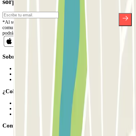
sorpresas.
*Al suscribirte aceptas nuestra Política de Privacidad para recibir
comunicaciones comerciales de Parclick. Sin ningún compromiso,
podrás darte de baja cuando quieras en la misma newsletter.
Sobre Parclick
Quiénes somos
Cómo funciona
Nuestros parkings
¿Colaboramos?
Profesionales
Proveedor de parking
Afiliados
Contacto