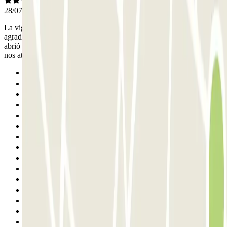
28/07/2026
La vigilante que estaba el miércoles cuando entramos muy atenta y
agradable. En cambio, el sábado a la salida no había nadie y no se
abrió la barrera ni escaneando el QR. Llamamos y la persona que
nos atendió no fue tan agradable como si la culpa fuera nuestra
Anterior
1
2
3
4
5
6
7
8
9
10
11
12
13
14