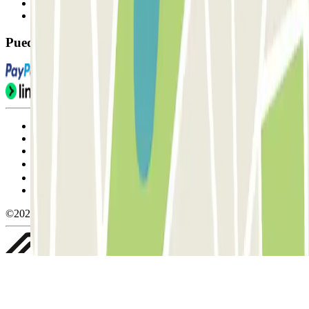
Contáctanos
FAQ
Puedes utilizar estos métodos de pago:
Condiciones de uso y contratación
Condiciones de cancelación
Política de cookies
Gestionar cookies
Política de privacidad
Whistleblowing
©2026 Parclick. All rights reserved