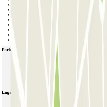
26
27
28
29
30
31
32
Siguiente
Parkings más valorados en Barcelona
NN Santaló
NN Urgell 2
NN Borrell
NN Valencia III
NN Rocafort
Torre Nuñez i Navarro
BSM Moll de la Fusta
Parking Viajeros
BSM Flos i Calcat
BSM Rius i Taulet
Lugares y eventos interesantes cerca de NN Bruc
Reserva parking cerca del Hotel Majestic & Spa Barcelona