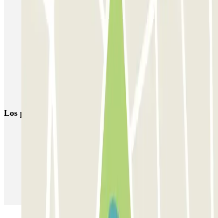
Parking cerca de La Pedrera en Barcelona
Parking Paseo de Gracia (Barcelona) | Parclick
Parkings cerca de la Casa Batlló, Barcelona
Parkings cerca del Hotel Mandarin Oriental
Parkings cerca de la Plaza de la Vila de Gràcia, Barcelona
Parking El Palace Hotel de Barcelona | Parclick
Los parkings
más reservados
Parking en Madrid
Parking en Barcelona
Parking en Aeropuerto Barcelona
Parking en Aeropuerto Madrid Barajas
Parking en Sants - Estación de Barcelona
Parking en Atocha