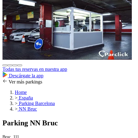
Todas tus reservas en nuestra app
Descárgate la app
Ver más parkings
Home
>
España
>
Parking Barcelona
>
NN Bruc
Parking NN Bruc
Bruc ,111