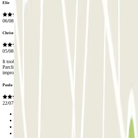
Elie
06/08/2026
Christos
05/08/2026
It took them about 6 to 7 minutes to figure out what to do with my
Parclick reservation while I was in a hurry. They can definitely
improve on this, it will save customers a lot of time.
Paula
22/07/2026
Anterior
1
2
3