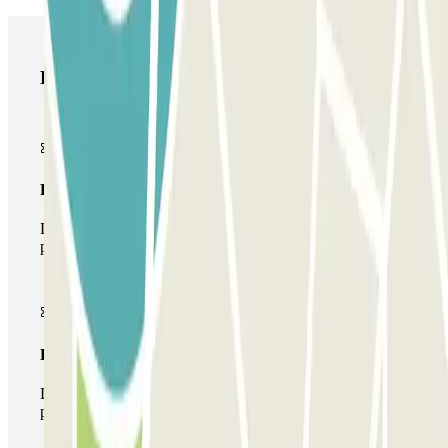
Productos de Parclick
Pase básico
Durante tu estancia podrás entrar y salir una única vez al
parking
Pase multiparking
Durante tu estancia podrás hacer uso de toda la red de
parkings de este operador disponibles en Parclick.