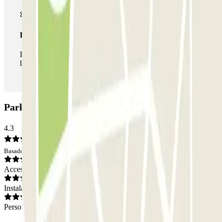
Pase ilimitado
Durante tu estancia podrás entrar y salir del parking todas
las veces que quieras.
Parking NN Bruc: Opiniones
4.3
Basado en 153 opiniones
Acceso
Instalaciones
Personal