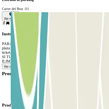
Carrer del Bruc 111
Ver mapa
Instrucciones
PARA ABRIR LA BARRERA: coge el ticket. Aparca en cualquier
plaza libre. Ve a la cabina de control con tu reserva Parclick y el
ticket. PARA SALIR: utiliza la tarjeta/mando que te dio el personal.
SI TU PASE PERMITE ENTRADAS Y SALIDAS
ILIMITADAS: utiliza la tarjeta/mando que te dio el personal.
Ver más
Productos disponibles
Productos de Parclick