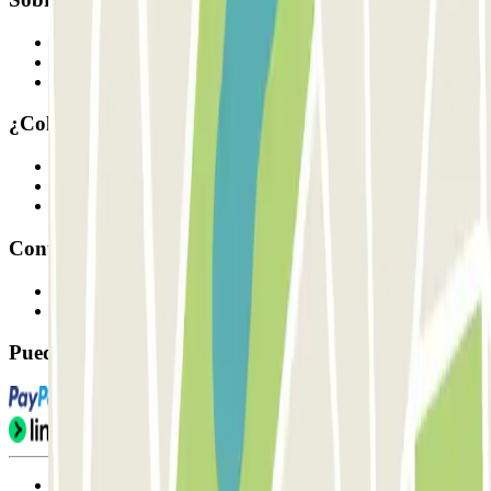
Quiénes somos
Cómo funciona
Nuestros parkings
¿Colaboramos?
Profesionales
Proveedor de parking
Afiliados
Contacto
Contáctanos
FAQ
Puedes utilizar estos métodos de pago:
Condiciones de uso y contratación