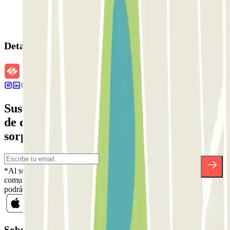
Detalles de la reserva
Suscríbete a nuestra newsletter y entérate
de descuentos, sorteos y otras muchas
sorpresas.
*Al suscribirte aceptas nuestra Política de Privacidad para recibir
comunicaciones comerciales de Parclick. Sin ningún compromiso,
podrás darte de baja cuando quieras en la misma newsletter.
Sobre Parclick