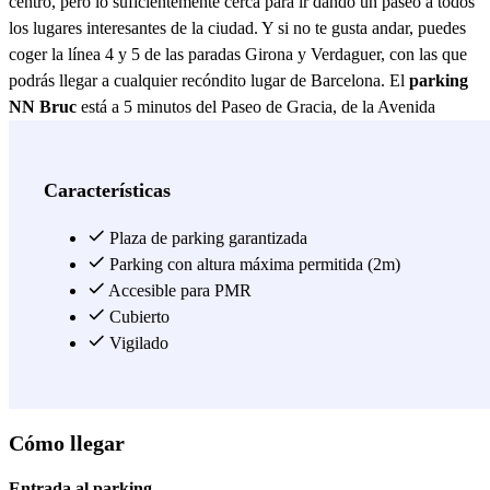
centro, pero lo suficientemente cerca para ir dando un paseo a todos
los lugares interesantes de la ciudad. Y si no te gusta andar, puedes
coger la línea 4 y 5 de las paradas Girona y Verdaguer, con las que
podrás llegar a cualquier recóndito lugar de Barcelona. El
parking
NN Bruc
está a 5 minutos del Paseo de Gracia, de la Avenida
Diagonal y de la Gran Vía de las Cortes Catalanas; tres de las
grandes avenidas en las que está dividida Barcelona. Ven a visitar
Barcelona y olvídate de buscar aparcamiento por la zona, en este
Características
parking puedes dejar tu coche siempre que quieras y visitar
particularidades como La Pedrera, la Casa Batlló y, como no, ¡hasta
Plaza de parking garantizada
la Sagrada Familia! Con el metro, también llegarás hasta la Plaça de
Parking con altura máxima permitida (2m)
Catalunya, el Palau de la Música Catalana o el Arco de Triunfo sin
Accesible para PMR
problema.
Cubierto
Vigilado
Ver más
Cómo llegar
Entrada al parking