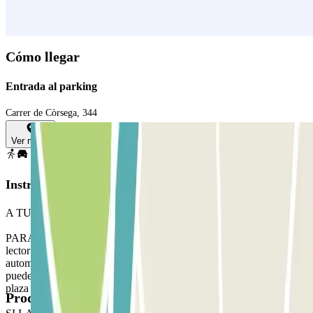
Cómo llegar
Entrada al parking
Carrer de Còrsega, 344
Ver mapa
Instrucciones
A TU LLEGADA: Accede al parking
PARA ABRIR LA BARRERA: Detente frente a la barrera. El
lector de matrículas reconocerá tu vehículo y la barrera se abrirá
automáticamente sin necesidad de pulsar ningún botón o bien
puedes hacer uso del código QR en tu reserva . Aparca en cualquier
plaza libre.
Productos disponibles