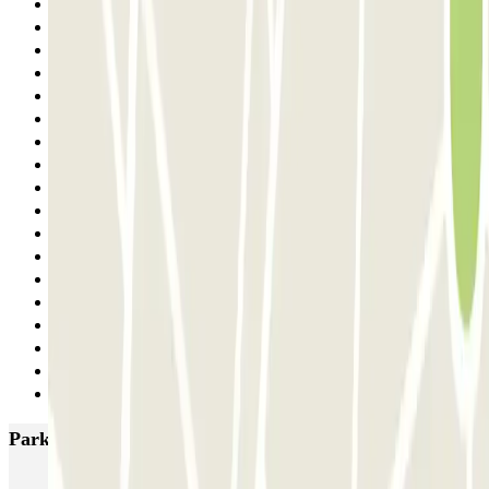
16
17
18
19
20
21
22
23
24
25
26
27
28
29
30
31
32
Siguiente
Parkings más valorados en Barcelona