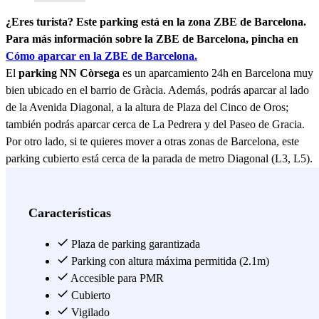
¿Eres turista? Este parking está en la zona ZBE de Barcelona.
Para más información sobre la ZBE de Barcelona, pincha en
Cómo aparcar en la ZBE de Barcelona.
El
parking NN Còrsega
es un aparcamiento 24h en Barcelona muy
bien ubicado en el barrio de Gràcia. Además, podrás aparcar al lado
de la Avenida Diagonal, a la altura de Plaza del Cinco de Oros;
también podrás aparcar cerca de La Pedrera y del Paseo de Gracia.
Por otro lado, si te quieres mover a otras zonas de Barcelona, este
parking cubierto está cerca de la parada de metro Diagonal (L3, L5).
Sin embargo, si decides aparcar en este parking de la Calle Córcega,
podrás ir andando a los principales puntos de interés de Barcelona,
como La Pedrera, la Sagrada Familia, Casa Batlló, Plaza Cataluña o
Características
el Arco del Triunfo, entre otros. Si quieres visitar otros museos, este
parking vigilado está cerca del Palau Robert, el Museo Egipcio de
Plaza de parking garantizada
Barcelona o de la Casa de les Punxes. ;) Reserva tu plaza de
Parking con altura máxima permitida (2.1m)
parking en el NN Còrsega
Accesible para PMR
, un parking 24h en el barrio de Gràcia.
;)
Cubierto
Vigilado
Ver más