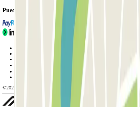
Puedes utilizar estos métodos de pago:
Condiciones de uso y contratación
Condiciones de cancelación
Política de cookies
Gestionar cookies
Política de privacidad
Whistleblowing
©2026 Parclick. All rights reserved