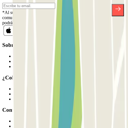
*Al suscribirte aceptas nuestra Política de Privacidad para recibir
comunicaciones comerciales de Parclick. Sin ningún compromiso,
podrás darte de baja cuando quieras en la misma newsletter.
Sobre Parclick
Quiénes somos
Cómo funciona
Nuestros parkings
¿Colaboramos?
Profesionales
Proveedor de parking
Afiliados
Contacto
Contáctanos
FAQ