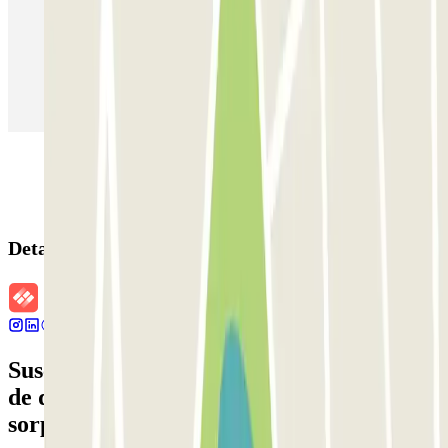
Parking en Aeropuerto Barcelona
Parking en Aeropuerto Madrid Barajas
Parking en Sants - Estación de Barcelona
Parking en Atocha
Detalles de la reserva
Suscríbete a nuestra newsletter y entérate
de descuentos, sorteos y otras muchas
sorpresas.