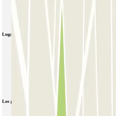
NN Santaló
NN Urgell 2
NN Borrell
NN Valencia III
NN Rocafort
Torre Nuñez i Navarro
BSM Moll de la Fusta
Parking Viajeros
BSM Flos i Calcat
BSM Rius i Taulet
Lugares y eventos interesantes cerca de NN Còrsega
Parking cerca de La Pedrera en Barcelona
Parkings cerca de la Plaza de la Vila de Gràcia, Barcelona
Parking en Diagonal (Avenida en Barcelona) | Parclick
Reserva parking cerca del Hotel Majestic & Spa Barcelona
Reservas de parkings en la Plaza del Sol de Barcelona
Parking Paseo de Gracia (Barcelona) | Parclick
Los parkings
más reservados
Parking en Madrid
Parking en Barcelona