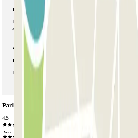
Pase multiparking
Durante tu estancia podrás hacer uso de toda la red de
parkings de este operador disponibles en Parclick.
Pase ilimitado
Durante tu estancia podrás entrar y salir del parking todas
las veces que quieras.
Parking NN Còrsega: Opiniones
4.5
Basado en 2185 opiniones