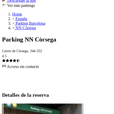
Descárgate la app
Ver más parkings
Home
>
España
>
Parking Barcelona
>
NN Còrsega
Parking NN Còrsega
Carrer de Còrsega, 344-352
4.5
Acceso sin contacto
Detalles de la reserva