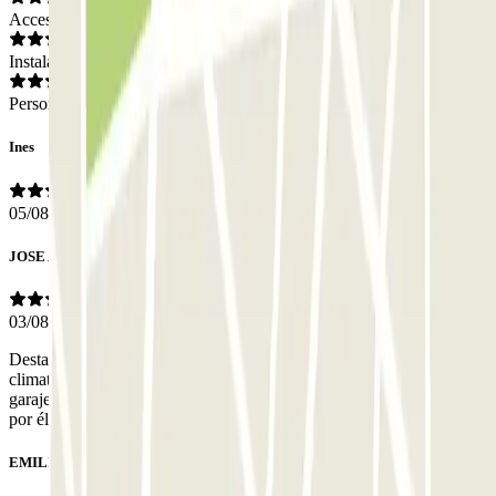
Acceso
Instalaciones
Personal
Ines
05/08/2026
JOSE ANTONIO
03/08/2026
Destacaría que lo único que he podido constatar que falla es la
climatización/aireación del parking. Hace un calor excesivo en el
garaje. Deberían mejorar este aspecto sobre todo para poder transitar
por él y para los trabajadores que realizan actividad.
EMILIO