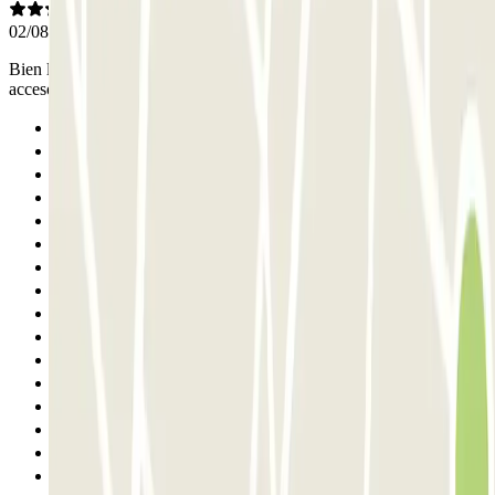
02/08/2026
Bien la situación, la iluminación, el tamaño de las plazas Mal el
acceso entre plantas, muy estrecho y circulando por la izquierda
Anterior
1
2
3
4
5
6
7
8
9
10
11
12
13
14
15