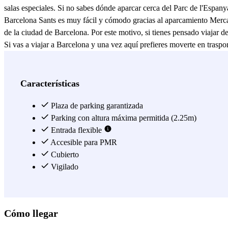
salas especiales. Si no sabes dónde aparcar cerca del Parc de l'Espanya
Barcelona Sants es muy fácil y cómodo gracias al aparcamiento Mercat 
de la ciudad de Barcelona. Por este motivo, si tienes pensado viajar 
Si vas a viajar a Barcelona y una vez aquí prefieres moverte en traspor
Barcelona Sants, desde donde podrás coger tanto trenes de alta veloc
están permitidas las múltiples entradas y salidas en el parking.
Ver más
Características
Plaza de parking garantizada
Parking con altura máxima permitida (2.25m)
Entrada flexible
Accesible para PMR
Cubierto
Vigilado
Cómo llegar