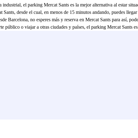
 industrial, el parking Mercat Sants es la mejor alternativa al estar si
Sants, desde el cual, en menos de 15 minutos andando, puedes llegar ha
desde Barcelona, no esperes más y reserva en Mercat Sants para así, pod
te público o viajar a otras ciudades y países, el parking Mercat Sants es
idad, como de larga y media distancia; así como líneas de cercanías c