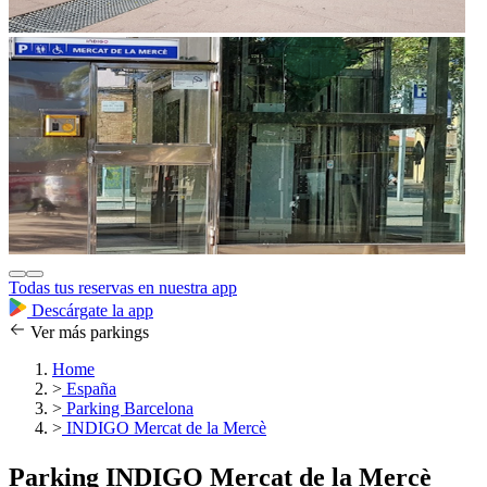
Todas tus reservas en nuestra app
Descárgate la app
Ver más parkings
Home
>
España
>
Parking Barcelona
>
INDIGO Mercat de la Mercè
Parking INDIGO Mercat de la Mercè