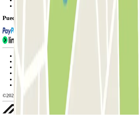
Contáctanos
FAQ
Puedes utilizar estos métodos de pago:
Condiciones de uso y contratación
Condiciones de cancelación
Política de cookies
Gestionar cookies
Política de privacidad
Whistleblowing
©2026 Parclick. All rights reserved