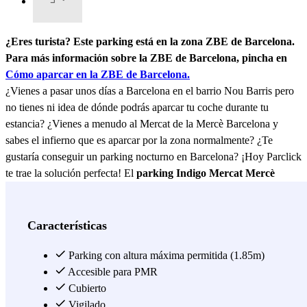
¿Eres turista? Este parking está en la zona ZBE de Barcelona.
Para más información sobre la ZBE de Barcelona, pincha en
Cómo aparcar en la ZBE de Barcelona.
¿Vienes a pasar unos días a Barcelona en el barrio Nou Barris pero
no tienes ni idea de dónde podrás aparcar tu coche durante tu
estancia? ¿Vienes a menudo al Mercat de la Mercè Barcelona y
sabes el infierno que es aparcar por la zona normalmente? ¿Te
gustaría conseguir un parking nocturno en Barcelona? ¡Hoy Parclick
te trae la solución perfecta! El
parking Indigo Mercat Mercè
Barcelona
. Situado en una muy buena zona comercial, en el distrito
Nou Barris, el parking Indigo
Mercat Mercè Barcelona
está
disponible las 24 horas, todos los días de la semana, además dispone
Características
de accesibilidad para personas con discapacidad y de aseos. Al lado
del parking Indigo Mercat Mercè Barcelona encontrarás la estación
Parking con altura máxima permitida (1.85m)
de metro Virrei Amat, que forma parte de la línea 5 del metro, por si
Accesible para PMR
deseas moverte por la ciudad en transporte público después de
Cubierto
aparcar tu coche en el parking Indigo Mercat Mercè Barcelona.
Vigilado