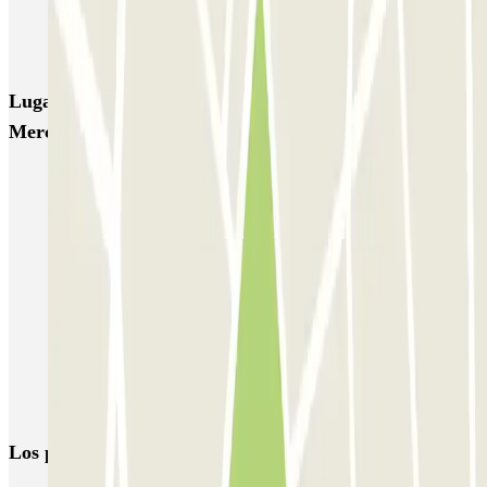
NN Rocafort
Torre Nuñez i Navarro
BSM Moll de la Fusta
Parking Viajeros
BSM Flos i Calcat
BSM Rius i Taulet
Lugares y eventos interesantes cerca de INDIGO
Mercat de la Mercè
Parking Nou Barris (Barcelona) | Parclick
Parking Horta Barcelona (barrio) | Parclick
Parkings en Sant Andreu
Parking Hospital Sant Pau en Barcelona | Parclick
Reservas de parking en La Trinitat Nova
Parkings cerca de la sala Cinesa La Maquinista en Barcelona
Parkings cerca del Parque Güell
Los parkings
más reservados