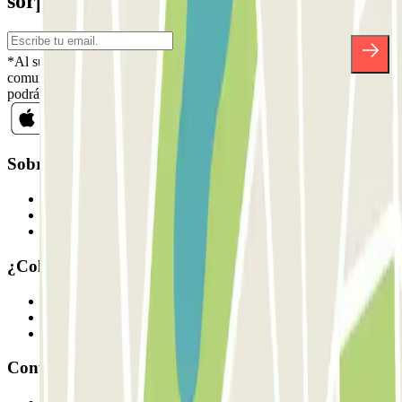
sorpresas.
*Al suscribirte aceptas nuestra Política de Privacidad para recibir
comunicaciones comerciales de Parclick. Sin ningún compromiso,
podrás darte de baja cuando quieras en la misma newsletter.
Sobre Parclick
Quiénes somos
Cómo funciona
Nuestros parkings
¿Colaboramos?
Profesionales
Proveedor de parking
Afiliados
Contacto