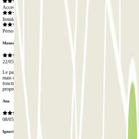
Acceso
Instalaciones
Personal
Manon
22/05/2026
Le parking est visible de la rue. Son accès est un peu pentu et étroit
mais cela reste raisonnable. La caméra pour lire la plaque ne
fonctionne pa, il faut sonner et le personnel ouvre sans pb. Parking
propre et sécure. Pte place mais raisonnable
Ana
08/05/2026
Ignacio