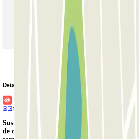
Parking en Madrid
Parking en Barcelona
Parking en Aeropuerto Barcelona
Parking en Aeropuerto Madrid Barajas
Parking en Sants - Estación de Barcelona
Parking en Atocha
Detalles de la reserva
Suscríbete a nuestra newsletter y entérate
de descuentos, sorteos y otras muchas