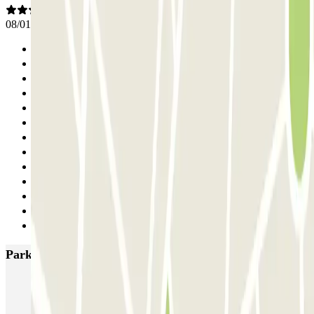
08/01/2026
Anterior
1
2
3
4
5
6
7
8
9
10
11
Siguiente
Parkings más valorados en Barcelona
NN Santaló
NN Urgell 2
NN Borrell
NN Valencia III