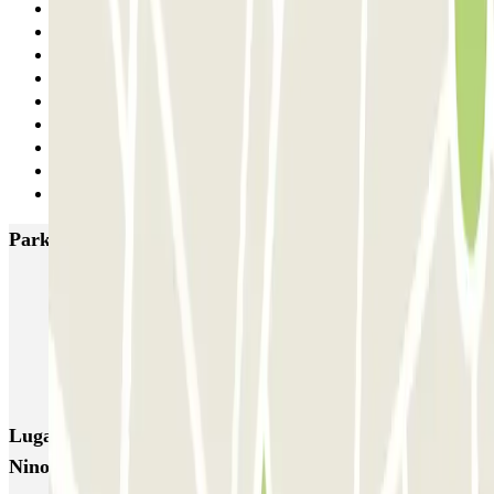
18
19
20
21
22
23
24
25
Siguiente
Parkings más valorados en Barcelona
NN Santaló
NN Urgell 2
NN Borrell
NN Valencia III
NN Rocafort
Torre Nuñez i Navarro
BSM Moll de la Fusta
Parking Viajeros
BSM Flos i Calcat
BSM Rius i Taulet
Lugares y eventos interesantes cerca de Mercat del
Ninot