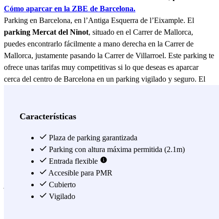
Cómo aparcar en la ZBE de Barcelona.
Parking en Barcelona, en l’Antiga Esquerra de l’Eixample. El
parking Mercat del Ninot
, situado en el Carrer de Mallorca,
puedes encontrarlo fácilmente a mano derecha en la Carrer de
Mallorca, justamente pasando la Carrer de Villarroel. Este parking te
ofrece unas tarifas muy competitivas si lo que deseas es aparcar
cerca del centro de Barcelona en un parking vigilado y seguro. El
parking Mercat del Ninot se encuentra a unos 15 minutos andando
de la Ciutat Vella, que representa el casco histórico de Barcelona, así
que dejando tu coche en el parking Mercat del Ninot podrás
Características
cómodamente visitar Barcelona y sus principales puntos de interés
turístico, como Las Ramblas, el Mercado de la Boquería y la Plaza
Plaza de parking garantizada
de Cataluña. Además de su cercanía con el centro de Barcelona, el
Parking con altura máxima permitida (2.1m)
parking Mercat del Ninot te puede resultar muy útil si lo que
Entrada flexible
necesitas es aparcar cerca del Hospital Clinic de Barcelona, situado
Accesible para PMR
justo en frente del parking Mercat del Ninot. El parking Mercat del
Cubierto
Ninot se encuentra en un barrio alegre y concurrido de Barcelona,
Vigilado
en el que se encuentran muchísimos bares y restaurantes que rodean