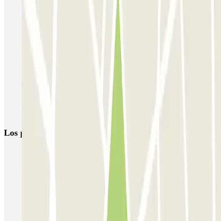
Parking Hospital Clinic (Barcelona) | Mejor Precio | Parclick
Parking Eixample, Barcelona - Mejor Precio | Parclick
Parking Villarroel - Teatre Barcelona | Parclick
Parkings en la Universidad Politécnica de Cataluña
Parking en Diagonal (Avenida en Barcelona) | Parclick
Reserva parking en la Plaza de Francesc Macià
Aparcar cerca del Teatre Goya
Los parkings
más reservados
Parking en Madrid
Parking en Barcelona
Parking en Aeropuerto Barcelona
Parking en Aeropuerto Madrid Barajas
Parking en Sants - Estación de Barcelona
Parking en Atocha