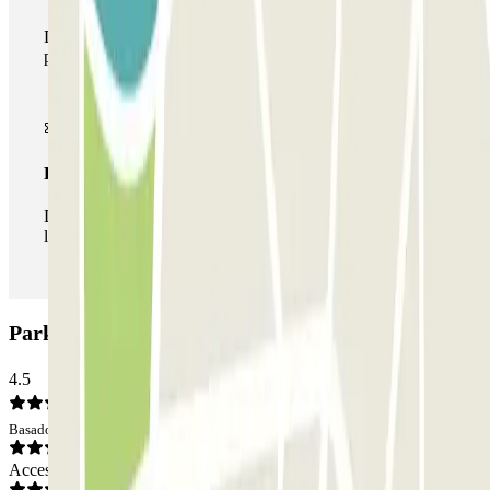
Durante tu estancia podrás hacer uso de toda la red de
parkings de este operador disponibles en Parclick.
Pase ilimitado
Durante tu estancia podrás entrar y salir del parking todas
las veces que quieras.
Parking Mercat del Ninot: Opiniones
4.5
Basado en 74 opiniones
Acceso