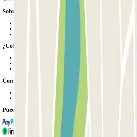
Sobre Parclick
Quiénes somos
Cómo funciona
Nuestros parkings
¿Colaboramos?
Profesionales
Proveedor de parking
Afiliados
Contacto
Contáctanos
FAQ
Puedes utilizar estos métodos de pago: