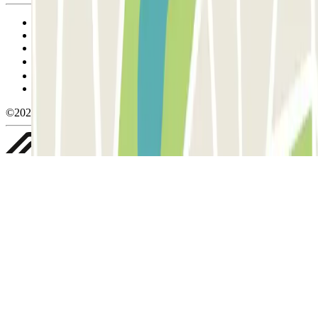
Condiciones de uso y contratación
Condiciones de cancelación
Política de cookies
Gestionar cookies
Política de privacidad
Whistleblowing
©2026 Parclick. All rights reserved