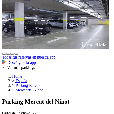
Todas tus reservas en nuestra app
Descárgate la app
Ver más parkings
Home
>
España
>
Parking Barcelona
>
Mercat del Ninot
Parking Mercat del Ninot
Carrer de Casanova 127