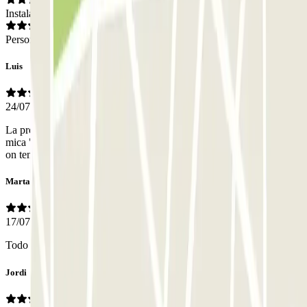
Instalaciones
Personal
Luis
24/07/2026
La proximitat a l'hospital clínic és un gran punt a favor. L'horari una
mica "xungo". L'ascensor és un "catxondeo" prr encertar la planta
on tens el cotxe. I el personal super atent i eficient. El millor de tot.
Marta
17/07/2026
Todo muy bien
Jordi