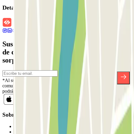
Detalles de la reserva
Suscríbete a nuestra newsletter y entérate
de descuentos, sorteos y otras muchas
sorpresas.
*Al suscribirte aceptas nuestra Política de Privacidad para recibir
comunicaciones comerciales de Parclick. Sin ningún compromiso,
podrás darte de baja cuando quieras en la misma newsletter.
Sobre Parclick
Quiénes somos
Cómo funciona