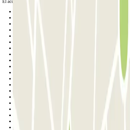
El acceso por la rampa es para coche mediano / pequeño...
Anterior
1
2
3
4
5
6
7
8
9
10
11
12
13
14
15
16
17
18
19