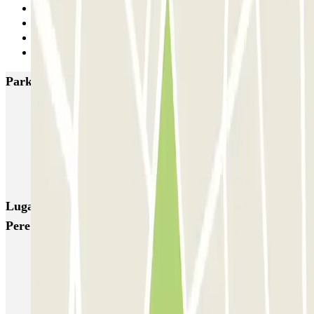
20
21
22
Siguiente
Parkings más valorados en Barcelona
NN Santaló
NN Urgell 2
NN Borrell
NN Valencia III
NN Rocafort
Torre Nuñez i Navarro
BSM Moll de la Fusta
Parking Viajeros
BSM Flos i Calcat
BSM Rius i Taulet
Lugares y eventos interesantes cerca de Hotel Sallés
Pere IV - Bogatell
Parkings cerca de Razzmatazz en Barcelona
Parking cerca del Teatro Nacional de Cataluña
Parkings en la Villa Olímpica de Barcelona