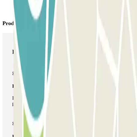
Productos de Parclick
Productos de Parclick
Pase básico
Durante tu estancia podrás entrar y salir una única vez al
parking
Pase multiparking