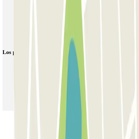
Parking Glòries Barcelona | Parking cerca del Centro Comercial
Parking Estacio del Nord Barcelona
Parkings en Poblenou, Barcelona
Parkings cerca del Parque de la Ciudadela de Barcelona
Los parkings
más reservados
Parking en Madrid
Parking en Barcelona
Parking en Aeropuerto Barcelona
Parking en Aeropuerto Madrid Barajas
Parking en Sants - Estación de Barcelona
Parking en Atocha