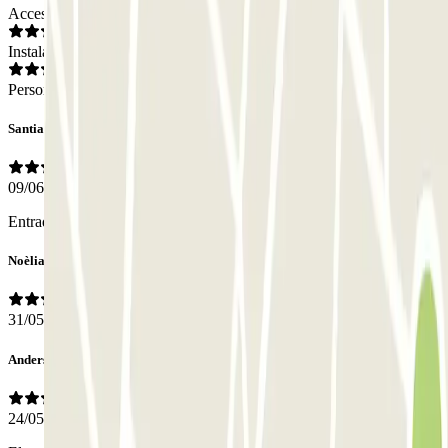
Acceso
Instalaciones
Personal
Santiago
09/06/2026
Entrada difícil. Un cop a dintre, tot molt bé.
Noèlia
31/05/2026
Andersen Audio
24/05/2026