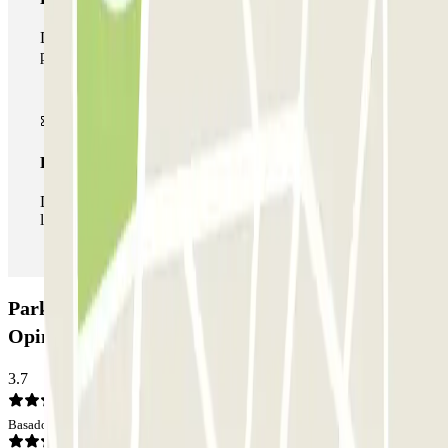
Durante tu estancia podrás hacer uso de toda la red de
parkings de este operador disponibles en Parclick.
Pase ilimitado
Durante tu estancia podrás entrar y salir del parking todas
las veces que quieras.
Parking Hotel Sallés Pere IV - Bogatell:
Opiniones
3.7
Basado en 64 opiniones