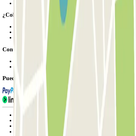
Nuestros parkings
¿Colaboramos?
Profesionales
Proveedor de parking
Afiliados
Contacto
Contáctanos
FAQ
Puedes utilizar estos métodos de pago:
Condiciones de uso y contratación
Condiciones de cancelación
Política de cookies
Gestionar cookies