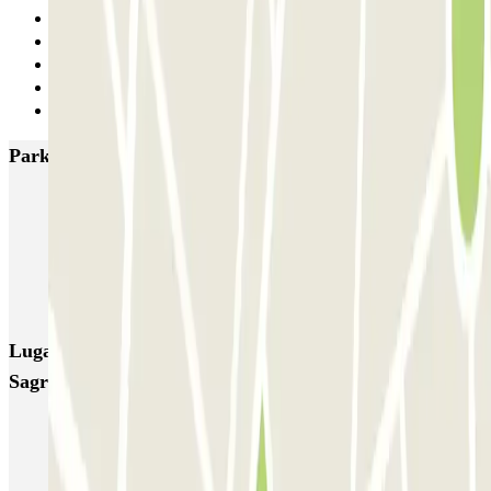
2
3
4
5
Siguiente
Parkings más valorados en Barcelona
NN Santaló
NN Urgell 2
NN Borrell
NN Valencia III
NN Rocafort
Torre Nuñez i Navarro
BSM Moll de la Fusta
Parking Viajeros
BSM Flos i Calcat
BSM Rius i Taulet
Lugares y eventos interesantes cerca de Enam 70 -
Sagrada Familia
Parking cerca del Teatro Nacional de Cataluña
Parking en La Sagrada Familia de Barcelona (Mejor Precio) |
Parclick