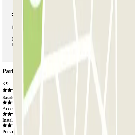
Pase ilimitado
Durante tu estancia podrás entrar y salir del parking todas
las veces que quieras.
Parking Enam 70 - Sagrada Familia: Opiniones
3.9
Basado en 15 opiniones
Acceso
Instalaciones
Personal