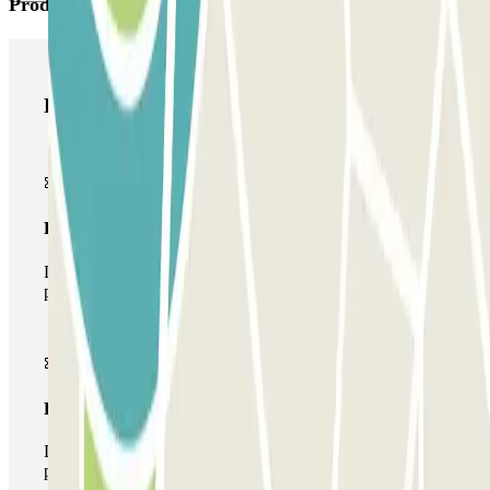
Productos de Parclick
Productos de Parclick
Pase básico
Durante tu estancia podrás entrar y salir una única vez al
parking
Pase multiparking
Durante tu estancia podrás hacer uso de toda la red de
parkings de este operador disponibles en Parclick.