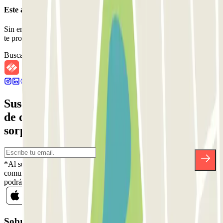
Este aparcamiento no acepta reservas a través de Parclick.
Sin embargo, puedes reservar en uno de los parkings cercanos que
te proponemos.
Buscar parkings cercanos
Suscríbete a nuestra newsletter y entérate
de descuentos, sorteos y otras muchas
sorpresas.
*Al suscribirte aceptas nuestra Política de Privacidad para recibir
comunicaciones comerciales de Parclick. Sin ningún compromiso,
podrás darte de baja cuando quieras en la misma newsletter.
Sobre Parclick