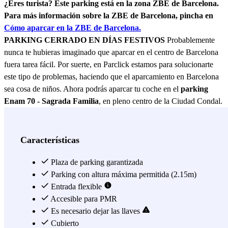
¿Eres turista? Este parking está en la zona ZBE de Barcelona.
Para más información sobre la ZBE de Barcelona, pincha en
Cómo aparcar en la ZBE de Barcelona.
PARKING CERRADO EN DÍAS FESTIVOS
Probablemente
nunca te hubieras imaginado que aparcar en el centro de Barcelona
fuera tarea fácil. Por suerte, en Parclick estamos para solucionarte
este tipo de problemas, haciendo que el aparcamiento en Barcelona
sea cosa de niños. Ahora podrás aparcar tu coche en el
parking
Enam 70 - Sagrada Familia
, en pleno centro de la Ciudad Condal.
Se trata de un parking cubierto y vigilado en pleno centro de
Barcelona, por lo que te vendrá de perlas si vienes de visita turística
con tu coche y no quieres dejarlo en la calle durante tu estancia, para
Características
no perder tiempo libre buscando aparcamiento o preocupándote de
que tenga algún percance en medio de la calle. Además, podrás salir
Plaza de parking garantizada
y entrar las veces que quieras del parking con el mando multientrada
Parking con altura máxima permitida (2.15m)
que te dan a tu llegada. Así, podrás moverte a las afueras de
Entrada flexible
Barcelona si ya has visto el centro y eres un viajero profesional que
Accesible para PMR
no se conforma con ver lo más turístico de la ciudad. Por si fuera
Es necesario dejar las llaves
poco, es un parking 24h, por lo que una vez aparques, podrás mover
Cubierto