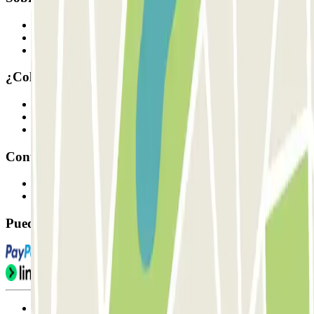
Quiénes somos
Cómo funciona
Nuestros parkings
¿Colaboramos?
Profesionales
Proveedor de parking
Afiliados
Contacto
Contáctanos
FAQ
Puedes utilizar estos métodos de pago:
Condiciones de uso y contratación