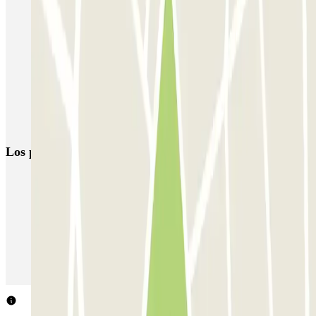
Parking en Estación de Clot-Aragón | Parclick
Parking Glòries Barcelona | Parking cerca del Centro Comercial
Parkings cerca de Razzmatazz en Barcelona
Parking Hospital Sant Pau en Barcelona | Parclick
Park and Ride Barcelona | Parkings disuasorios
Los parkings
más reservados
Parking en Madrid
Parking en Barcelona
Parking en Aeropuerto Barcelona
Parking en Aeropuerto Madrid Barajas
Parking en Sants - Estación de Barcelona
Parking en Atocha