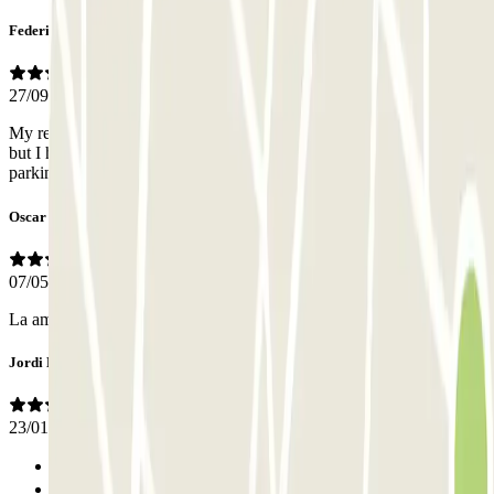
Federico
27/09/2025
My reservation started after 8pm so they were closed when I arrived
but I had no idea that nobody would be there so I wasted one day of
parking
Oscar
07/05/2025
La amabilidad del señor
Jordi Domènec
23/01/2025
Anterior
1