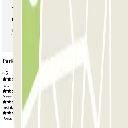
Pase ilimitado
Durante tu estancia podrás entrar y salir del parking todas
las veces que quieras.
Parking Doctor Roig i Raventós: Opiniones
4.5
Basado en 24 opiniones
Acceso
Instalaciones
Personal