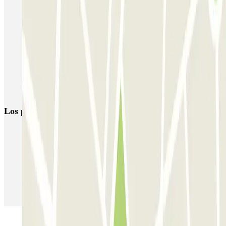
Reservas de parking en Vía Augusta de Barcelona
Parkings cerca de la sala Balmes Multicines en Barcelona
Parkings cerca del CosmoCaixa Barcelona
Parkings cerca de los cines Cinesa Diagonal en Barcelona
Parkings en Sarrià-Sant Gervasi, Barcelona
Los parkings
más reservados
Parking en Madrid
Parking en Barcelona
Parking en Aeropuerto Barcelona
Parking en Aeropuerto Madrid Barajas
Parking en Sants - Estación de Barcelona
Parking en Atocha