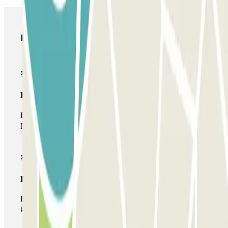
Productos de Parclick
Pase básico
Durante tu estancia podrás entrar y salir una única vez al
parking
Pase multiparking
Durante tu estancia podrás hacer uso de toda la red de
parkings de este operador disponibles en Parclick.