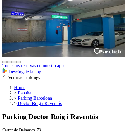
Todas tus reservas en nuestra app
Descárgate la app
Ver más parkings
Home
>
España
>
Parking Barcelona
>
Doctor Roig i Raventós
Parking Doctor Roig i Raventós
Carrer de Dalmases, 73