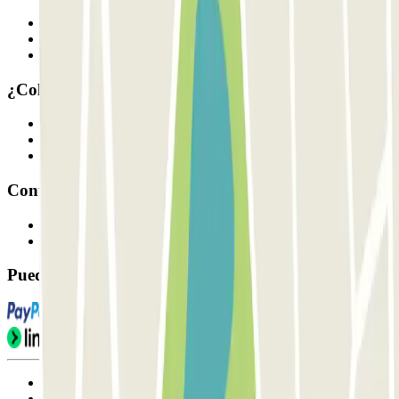
Quiénes somos
Cómo funciona
Nuestros parkings
¿Colaboramos?
Profesionales
Proveedor de parking
Afiliados
Contacto
Contáctanos
FAQ
Puedes utilizar estos métodos de pago:
Condiciones de uso y contratación
Condiciones de cancelación