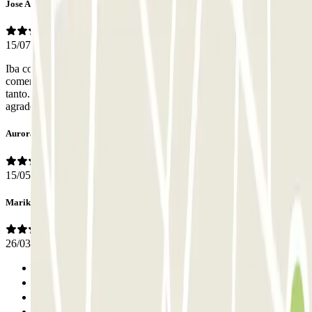
Jose Antonio
15/07/2026
Iba con precaución al utilizar este parking por primera vez al leer
comentarios sobre acceso y salidas estrechas. Creo que no es para
tanto. Las plaza un poco justas pero de maniobras cómodas. Quiero
agradecer la amabilidad del personal de accesos.
Aurora
15/05/2026
Marika
26/03/2026
Anterior
1
2