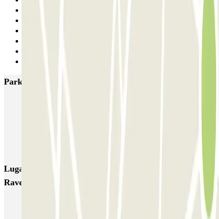
3
4
5
6
7
8
Siguiente
Parkings más valorados en Barcelona
NN Santaló
NN Urgell 2
NN Borrell
NN Valencia III
NN Rocafort
Torre Nuñez i Navarro
BSM Moll de la Fusta
Parking Viajeros
BSM Flos i Calcat
BSM Rius i Taulet
Lugares y eventos interesantes cerca de Doctor Roig i
Raventós
Parking Clínica Mi Tres Torres | Parclick
Parking cerca de la Clínica Sagrada Familia al mejor precio