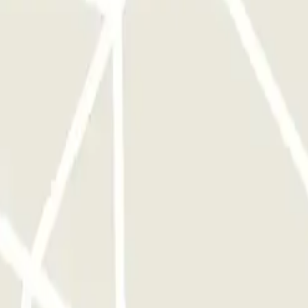
Para agilizar la devolución llama en el momento que ya hayas
idas/entregas a partir de las 16:00 de la tarde. 31/12- abiertos para
i su vuelo sufre algún retraso. Sujeto a importes adicionales.
€ suplementarios - Entre 6 h y 24H: 10 € suplementarios. + de un día: 5 €