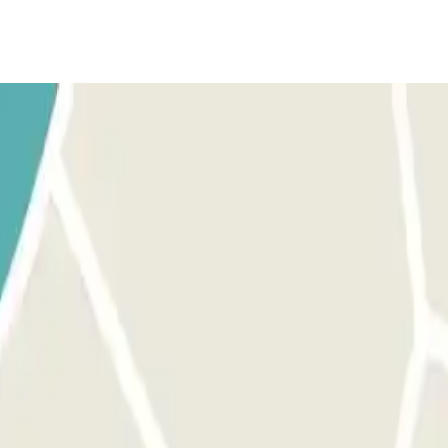
DE LA T2 del aeropuerto Barcelona-El Prat en función de terminal 
 10 minutos para realizar los trámites de entrega del vehículo.
uerto. El número de teléfono del parking se proporcionará una vez hech