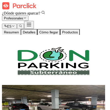
¿Dónde quieres aparcar?
Profesionales
ES
Resumen
Detalles
Cómo llegar
Productos