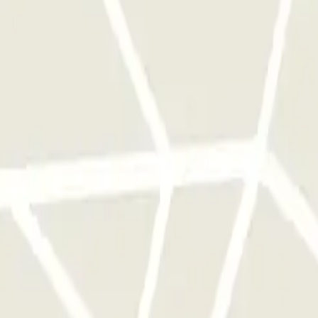
teléfono del parking se proporcionará una vez hecha la reserva.
DE LA T2 del aeropuerto Barcelona-El Prat en función de terminal. 
ertos para recogidas/entregas hasta las 21:00. 25/12- abiertos para recog
entregas a partir de las 07:00 de la mañana. Comuniquen con antelación s
aso es superior y el cliente NO ha avisado: - Retraso de entre 2 y 6 h: 5 
 el cliente modifique la reserva se aplica la tarifa en vigor.