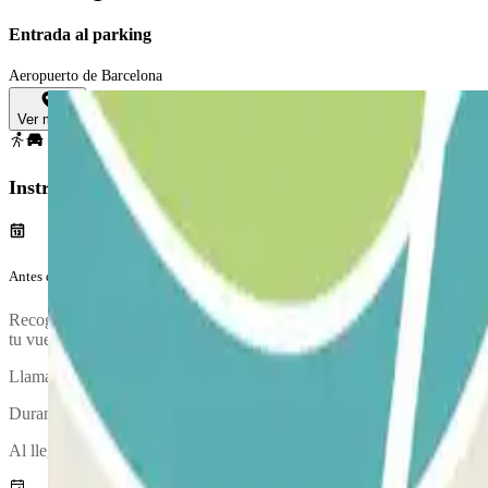
Entrada al parking
Aeropuerto de Barcelona
Ver mapa
Instrucciones
Antes de tu viaje
Recogida de vehículo en SALIDAS DE LA T1, o ZONA “B” de SALIDAS 
tu vuelo, por favor, al tiempo prudencial de llegada al aeropuerto suma
Llama al parking aproximadamente 20 minutos antes de llegar al aerop
Durante la llamada, una persona te confirmará el punto de encuentro.
Al llegar, se realizará una inspección de tu vehículo.