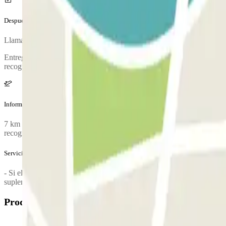
Después de tu viaje
Llama al parking para solicitar la entrega del vehículo. El número de 
Entrega de vehículo en SALIDAS DE LA T1, o ZONA “B” de SALIDAS 
recogido tus maletas. Si tu vuelo se retrasa, por favor avisa.
Información adicional
7 km de la terminal al parking Horario especial en navidad. 24/12 - abi
recogidas/entregas hasta las 21:00. 01/01/26- abiertos para recogidas/
Servicios extra (no incluidos en el precio)
- Si el retraso es inferior a 2H no se penaliza la reserva. - Si el retr
suplementarios por día a añadir a los anteriores costes. - En caso de que
Productos disponibles