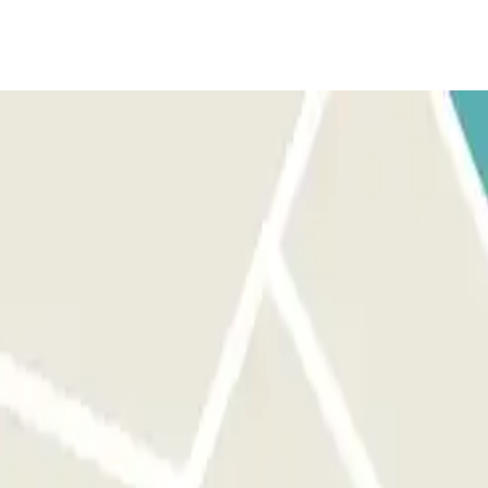
- Llama 20 minutos antes de llegar al aeropuerto. Para no perder
a la reserva.