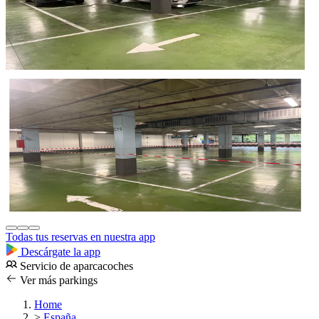
Todas tus reservas en nuestra app
Descárgate la app
Servicio de aparcacoches
Ver más parkings
Home
>
España