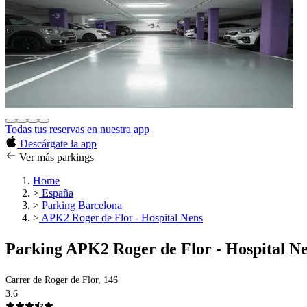
Todas tus reservas en nuestra app
Descárgate la app
Ver más parkings
Home
>
España
>
Parking Barcelona
>
APK2 Roger de Flor - Hospital Nens
Parking APK2 Roger de Flor - Hospital N
Carrer de Roger de Flor, 146
3.6