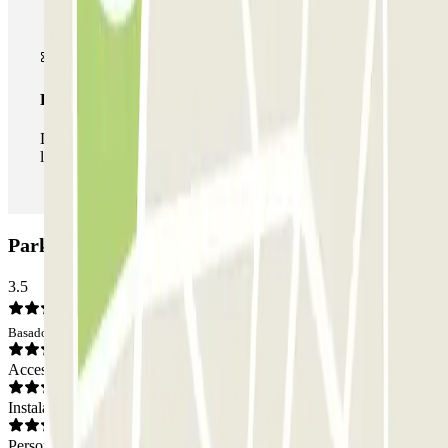
Pase ilimitado
Durante tu estancia podrás entrar y salir del parking todas
las veces que quieras.
Parking Clínic - Eixample: Opiniones
3.5
Basado en 2 opiniones
Acceso
Instalaciones
Personal