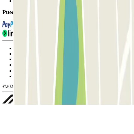
FAQ
Puedes utilizar estos métodos de pago:
Condiciones de uso y contratación
Condiciones de cancelación
Política de cookies
Gestionar cookies
Política de privacidad
Whistleblowing
©2026 Parclick. All rights reserved