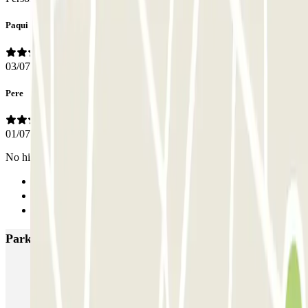
Paqui
03/07/2026
Pere
01/07/2026
No hi ha personal Places justes
Anterior
1
Siguiente
Parkings más valorados en Barcelona
NN Santaló
NN Urgell 2
NN Borrell
NN Valencia III
NN Rocafort
Torre Nuñez i Navarro
BSM Moll de la Fusta