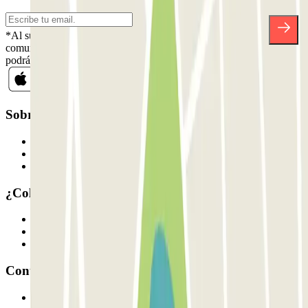
*Al suscribirte aceptas nuestra Política de Privacidad para recibir
comunicaciones comerciales de Parclick. Sin ningún compromiso,
podrás darte de baja cuando quieras en la misma newsletter.
Sobre Parclick
Quiénes somos
Cómo funciona
Nuestros parkings
¿Colaboramos?
Profesionales
Proveedor de parking
Afiliados
Contacto
Contáctanos