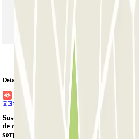
Parking en Madrid
Parking en Barcelona
Parking en Aeropuerto Barcelona
Parking en Aeropuerto Madrid Barajas
Parking en Sants - Estación de Barcelona
Parking en Atocha
Detalles de la reserva
Suscríbete a nuestra newsletter y entérate
de descuentos, sorteos y otras muchas
sorpresas.