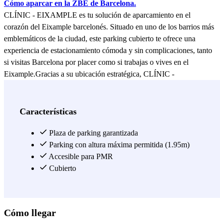
Cómo aparcar en la ZBE de Barcelona.
CLÍNIC - EIXAMPLE es tu solución de aparcamiento en el
corazón del Eixample barcelonés. Situado en uno de los barrios más
emblemáticos de la ciudad, este parking cubierto te ofrece una
experiencia de estacionamiento cómoda y sin complicaciones, tanto
si visitas Barcelona por placer como si trabajas o vives en el
Eixample.Gracias a su ubicación estratégica, CLÍNIC -
EIXAMPLE permite acceder fácilmente a los principales ejes
comerciales y culturales del Eixample, a clínicas y hospitales del
barrio, así como a los grandes atractivos turísticos de Barcelona. La
Características
reserva online te garantiza plaza asegurada desde casa, evitando el
estrés de buscar aparcamiento en una de las zonas más concurridas
Plaza de parking garantizada
de la ciudad.Familias, profesionales y residentes del Eixample
Parking con altura máxima permitida (1.95m)
confían en este parking cubierto para proteger su vehículo de las
Accesible para PMR
inclemencias del tiempo y disfrutar de un acceso cómodo al centro
Cubierto
de Barcelona. Reserva tu plaza ahora y llega tranquilo a tu destino.
Ver más
Cómo llegar