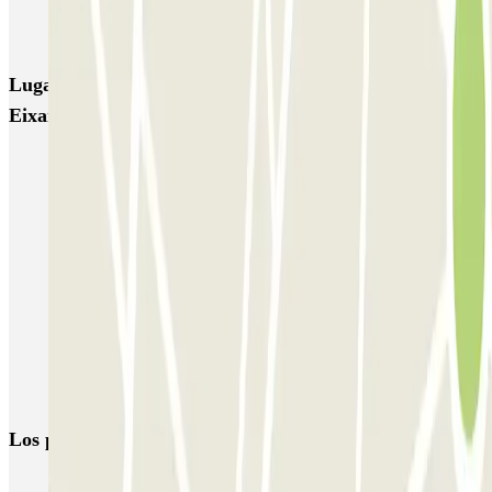
Parking Viajeros
BSM Flos i Calcat
BSM Rius i Taulet
Lugares y eventos interesantes cerca de Clínic -
Eixample
Parkings en la Universidad Politécnica de Cataluña
Parking Hospital Clinic (Barcelona) | Mejor Precio | Parclick
Reserva parking en la Plaza de Francesc Macià
Parking Eixample, Barcelona - Mejor Precio | Parclick
Parking en Diagonal (Avenida en Barcelona) | Parclick
Parkings en Sarrià-Sant Gervasi, Barcelona
Parking Villarroel - Teatre Barcelona | Parclick
Los parkings
más reservados