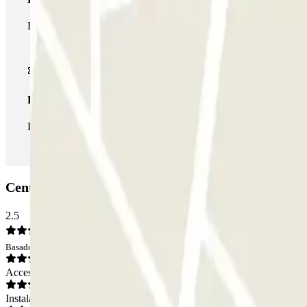
Durante tu estancia podrás hacer uso de toda la red de parkings d
Pase ilimitado
Durante tu estancia podrás entrar y salir del parking todas las ve
Central Parking Ramblas: Opiniones
2.5
Basado en 165 opiniones
Acceso
Instalaciones