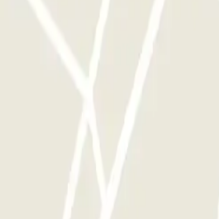
e este operador disponibles en Parclick.
ces que quieras.