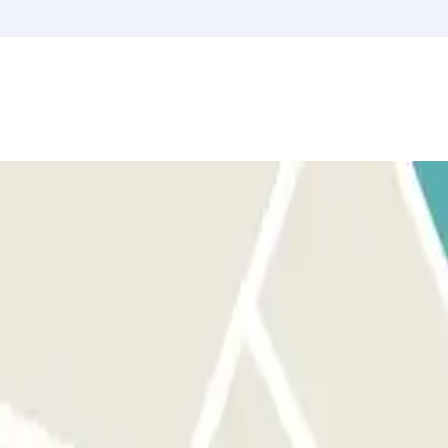
ARA ABRIR LA BARRERA: Detente frente a la barrera. El
laza libre.
la reserva. En caso de que tenga múltiples entradas y salidas te
 de pulsar ningún botón. Si has excedido el tiempo de estancia: ve a