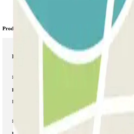
Productos de Parclick
Productos de Parclick
Pase básico
Durante tu estancia podrás entrar y salir una única vez al parking
Pase multiparking