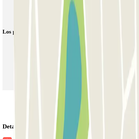
Parking Glòries Barcelona | Parking cerca del Centro Comercial
Parking Horta Barcelona (barrio) | Parclick
Los parkings
más reservados
Parking en Madrid
Parking en Barcelona
Parking en Aeropuerto Barcelona
Parking en Aeropuerto Madrid Barajas
Parking en Sants - Estación de Barcelona
Parking en Atocha
Detalles de la reserva