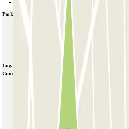
Siguiente
Parkings más valorados en Barcelona
NN Santaló
NN Urgell 2
NN Borrell
NN Valencia III
NN Rocafort
Torre Nuñez i Navarro
BSM Moll de la Fusta
Parking Viajeros
BSM Flos i Calcat
BSM Rius i Taulet
Lugares y eventos interesantes cerca de BSM
Concepció Arenal
Parkings en Sant Andreu
Parking Nou Barris (Barcelona) | Parclick
Parking Hospital Sant Pau en Barcelona | Parclick
Parking en Estación de Clot-Aragón | Parclick
Parkings cerca de la sala Cinesa La Maquinista en Barcelona