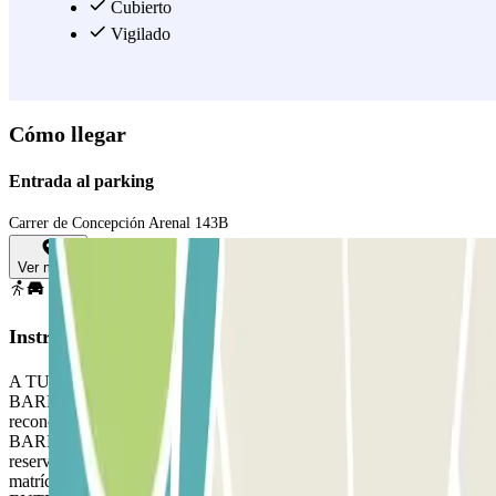
el tiempo que dure tu reserva. Consulta los precios en nuestra web y
Cubierto
decídete por la tarifa que más te convenga.
Vigilado
Ver más
Cómo llegar
Entrada al parking
Carrer de Concepción Arenal 143B
Ver mapa
Instrucciones
A TU LLEGADA: Accede al parking PARA ABRIR LA
BARRERA: Detente frente a la barrera. El lector de matrículas
reconocerá tu vehículo. Aparca en cualquier plaza libre. SI LA
BARRERA NO SE ABRE: Utiliza el interfono para validar tu
reserva. PARA SALIR: Detente frente a la barrera. El lector de
matrículas reconocerá tu vehículo. SI TU PASE PERMITE