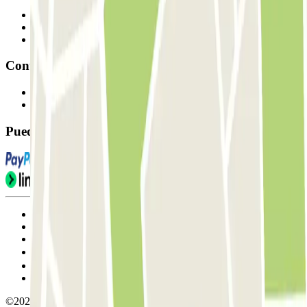
Profesionales
Proveedor de parking
Afiliados
Contacto
Contáctanos
FAQ
Puedes utilizar estos métodos de pago:
Condiciones de uso y contratación
Condiciones de cancelación
Política de cookies
Gestionar cookies
Política de privacidad
Whistleblowing
©2026 Parclick. All rights reserved