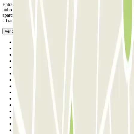
Entrada y salida muy fáciles gracias a la lectura de matrículas. No
hubo ningún problema, fue muy práctico tener el coche en este
aparcamiento durante la estancia. Cerca del metro, personal amable.
- Traducido con IA
Ver original
Anterior
1
2
3
4
5
6
7
8
9
10
11
12
13
14