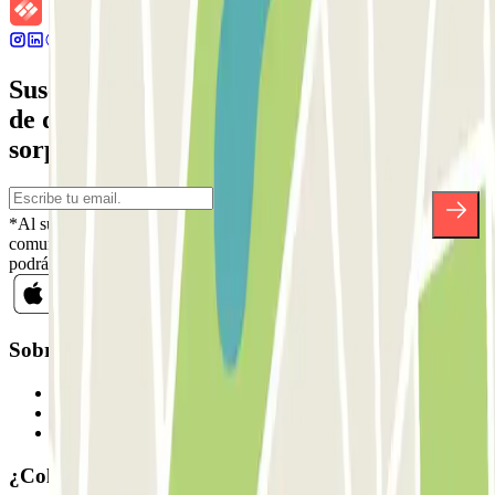
Suscríbete a nuestra newsletter y entérate
de descuentos, sorteos y otras muchas
sorpresas.
*Al suscribirte aceptas nuestra Política de Privacidad para recibir
comunicaciones comerciales de Parclick. Sin ningún compromiso,
podrás darte de baja cuando quieras en la misma newsletter.
Sobre Parclick
Quiénes somos
Cómo funciona
Nuestros parkings
¿Colaboramos?