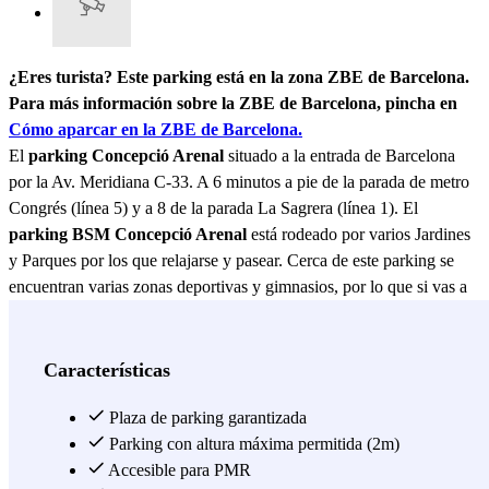
¿Eres turista? Este parking está en la zona ZBE de Barcelona.
Para más información sobre la ZBE de Barcelona, pincha en
Cómo aparcar en la ZBE de Barcelona.
El
parking Concepció Arenal
situado a la entrada de Barcelona
por la Av. Meridiana C-33. A 6 minutos a pie de la parada de metro
Congrés (línea 5) y a 8 de la parada La Sagrera (línea 1). El
parking BSM Concepció Arenal
está rodeado por varios Jardines
y Parques por los que relajarse y pasear. Cerca de este parking se
encuentran varias zonas deportivas y gimnasios, por lo que si vas a
entrenar durante unas horas podrás disponer de este parking para
dejar tu coche a resguardo. El parking es un parking cubierto abierto
24 horas que cuenta con plazas para personas con movilidad
Características
reducida. Se encuentra en una calle perpendicular a la Avenida
Meridiana por lo que tiene fácil acceso desde esta. Ofrece tanto
Plaza de parking garantizada
pases por horas como por días, así como los pases multiparking que
Parking con altura máxima permitida (2m)
te permitirán utilizar los parkings que desees del grupo BSM durante
Accesible para PMR