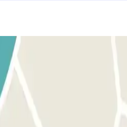
 frente a la barrera. El lector de matrículas reconocerá tu vehí
 Detente frente a la barrera. El lector de matrículas reconocerá
ir.