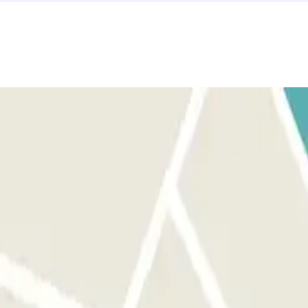
culo. Aparca en cualquier plaza libre. SI LA BARRERA NO SE
 tu vehículo. SI TU PASE PERMITE ENTRADAS Y SALIDAS ILIMITADAS: