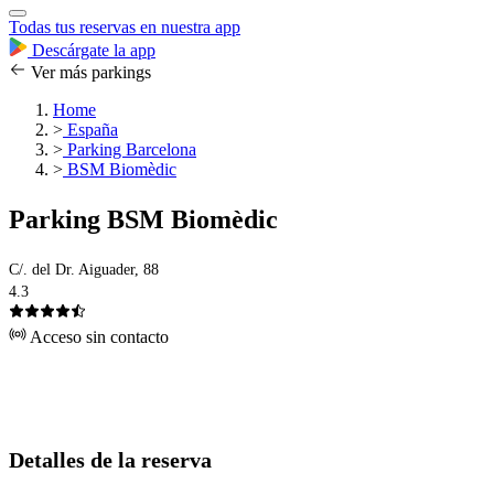
Todas tus reservas en nuestra app
Descárgate la app
Ver más parkings
Home
>
España
>
Parking Barcelona
>
BSM Biomèdic
Parking BSM Biomèdic
C/. del Dr. Aiguader, 88
4.3
Acceso sin contacto
Detalles de la reserva