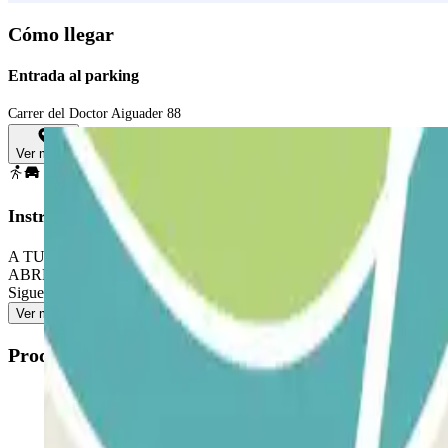
Cómo llegar
Entrada al parking
Carrer del Doctor Aiguader 88
Ver mapa
Instrucciones
A TU LLEGADA: Accede al parking PARA ABRIR LA BARRERA: Detente
ABRE: Utiliza el interfono para validar tu reserva. PARA SALIR:
Sigue el mismo procedimiento indicado anteriormente para entrar y sal
Ver más
Productos disponibles