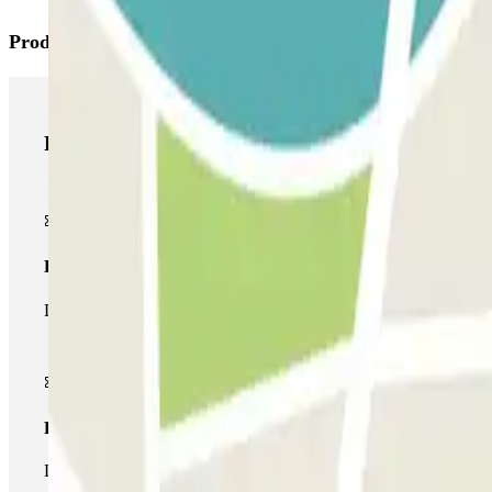
Productos de Parclick
Productos de Parclick
Pase básico
Durante tu estancia podrás entrar y salir una única vez al parking
Pase multiparking
Durante tu estancia podrás hacer uso de toda la red de parkings d