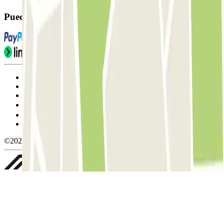
Puedes utilizar estos métodos de pago:
Condiciones de uso y contratación
Condiciones de cancelación
Política de cookies
Gestionar cookies
Política de privacidad
Whistleblowing
©2026 Parclick. All rights reserved