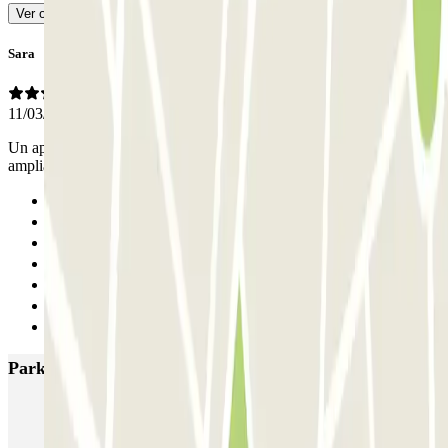
Ver original
Sara
11/03/2026
Un aparcamiento nuevo de muy fácil acceso y con las plazas muy
amplias. Todo perfecto.
Anterior
1
2
3
4
5
Siguiente
Parkings más valorados en Barcelona
NN Santaló
NN Urgell 2
NN Borrell
NN Valencia III