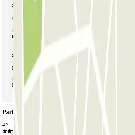
Pase multiparking
Durante tu estancia podrás hacer uso de toda la red de
parkings de este operador disponibles en Parclick.
Pase ilimitado
Durante tu estancia podrás entrar y salir del parking todas
las veces que quieras.
Parking BSM Badajoz: Opiniones
4.7