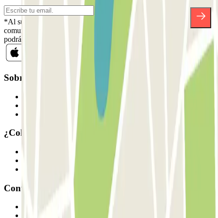
*Al suscribirte aceptas nuestra Política de Privacidad para recibir
comunicaciones comerciales de Parclick. Sin ningún compromiso,
podrás darte de baja cuando quieras en la misma newsletter.
Sobre Parclick
Quiénes somos
Cómo funciona
Nuestros parkings
¿Colaboramos?
Profesionales
Proveedor de parking
Afiliados
Contacto
Contáctanos
FAQ