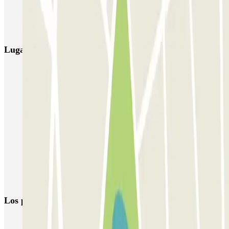
NN Rocafort
Torre Nuñez i Navarro
BSM Moll de la Fusta
Parking Viajeros
BSM Flos i Calcat
BSM Rius i Taulet
Lugares y eventos interesantes cerca de BSM Badajoz
Parking Glòries Barcelona | Parking cerca del Centro Comercial
Parking cerca del Teatro Nacional de Cataluña
Parkings cerca de Razzmatazz en Barcelona
Parking en Estación de Clot-Aragón | Parclick
Parkings en el distrito de Sant Martí, Barcelona
Parkings en Poblenou, Barcelona
Parking Estacio del Nord Barcelona
Los parkings
más reservados
Parking en Madrid
Parking en Barcelona