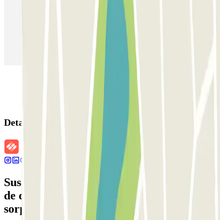
Parking en Aeropuerto Barcelona
Parking en Aeropuerto Madrid Barajas
Parking en Sants - Estación de Barcelona
Parking en Atocha
Detalles de la reserva
Suscríbete a nuestra newsletter y entérate
de descuentos, sorteos y otras muchas
sorpresas.