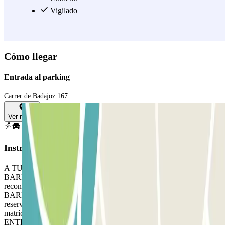
Vigilado
Cómo llegar
Entrada al parking
Carrer de Badajoz 167
Ver mapa
Instrucciones
A TU LLEGADA: Accede al parking PARA ABRIR LA
BARRERA: Detente frente a la barrera. El lector de matrículas
reconocerá tu vehículo. Aparca en cualquier plaza libre. SI LA
BARRERA NO SE ABRE: Utiliza el interfono para validar tu
reserva. PARA SALIR: Detente frente a la barrera. El lector de
matrículas reconocerá tu vehículo. SI TU PASE PERMITE
ENTRADAS Y SALIDAS ILIMITADAS: Sigue el mismo