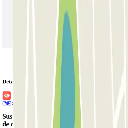
Parking en Madrid
Parking en Barcelona
Parking en Aeropuerto Barcelona
Parking en Aeropuerto Madrid Barajas
Parking en Sants - Estación de Barcelona
Parking en Atocha
Detalles de la reserva
Suscríbete a nuestra newsletter y entérate
de descuentos, sorteos y otras muchas