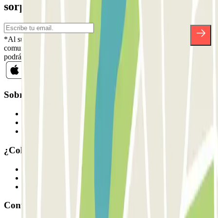
sorpresas.
*Al suscribirte aceptas nuestra Política de Privacidad para recibir
comunicaciones comerciales de Parclick. Sin ningún compromiso,
podrás darte de baja cuando quieras en la misma newsletter.
Sobre Parclick
Quiénes somos
Cómo funciona
Nuestros parkings
¿Colaboramos?
Profesionales
Proveedor de parking
Afiliados
Contacto