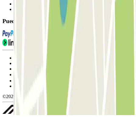
Contáctanos
FAQ
Puedes utilizar estos métodos de pago:
Condiciones de uso y contratación
Condiciones de cancelación
Política de cookies
Gestionar cookies
Política de privacidad
Whistleblowing
©2026 Parclick. All rights reserved