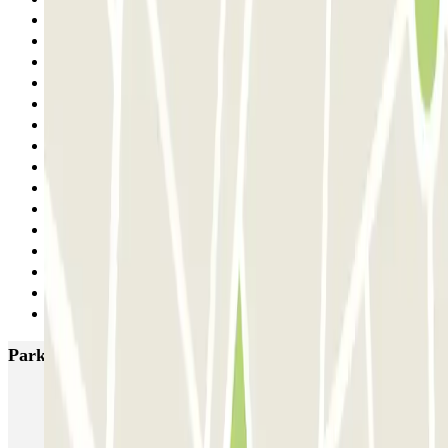
18
19
20
21
22
23
24
25
26
27
28
29
30
31
Siguiente
Parkings más valorados en Barcelona
NN Santaló
NN Urgell 2
NN Borrell
NN Valencia III
NN Rocafort
Torre Nuñez i Navarro
BSM Moll de la Fusta