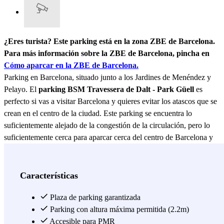
¿Eres turista? Este parking está en la zona ZBE de Barcelona.
Para más información sobre la ZBE de Barcelona, pincha en
Cómo aparcar en la ZBE de Barcelona.
Parking en Barcelona, situado junto a los Jardines de Menéndez y
Pelayo. El
parking BSM Travessera de Dalt - Park Güell
es
perfecto si vas a visitar Barcelona y quieres evitar los atascos que se
crean en el centro de la ciudad. Este parking se encuentra lo
suficientemente alejado de la congestión de la circulación, pero lo
suficientemente cerca para aparcar cerca del centro de Barcelona y
poder ir andando a todos los sitios. El
parking BSM Travessera de
Dalt
- Park Güell se encuentra a muy cerca del Hospital de
l'Esperança y del Hospital de día MUTUAM Güell, a 200 y 400
Características
metros respectivamente, así que si tienes que acudir a una cita
médica en alguno de estos centros, este parking es idóneo para ello.
Plaza de parking garantizada
Así mismo, desde el parking puedes ir andando hasta el Gaudí
Parking con altura máxima permitida (2.2m)
Experiència, al que llegarás en solo 5 minutos. Allí podrás disfrutar
Accesible para PMR