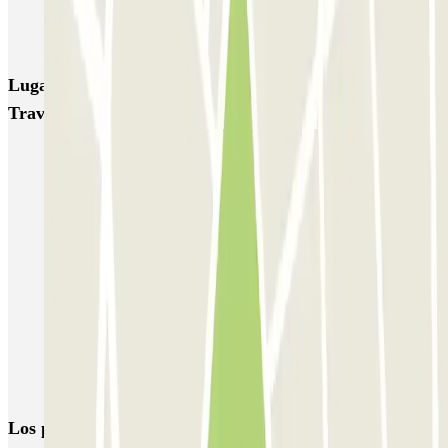
Parking Viajeros
BSM Flos i Calcat
BSM Rius i Taulet
Lugares y eventos interesantes cerca de BSM
Travessera de Dalt - Park Güell
Parkings cerca del Parque Güell
Aparcar cerca del Teatreneu
Reservas de parkings en la Plaza del Sol de Barcelona
Parkings cerca de la Plaza de la Vila de Gràcia, Barcelona
Parkings cerca de la sala Balmes Multicines en Barcelona
Parking Quiron Barcelona | 12 Parkings cerca del Hospital |
Parclick
Parking en Diagonal (Avenida en Barcelona) | Parclick
Los parkings
más reservados