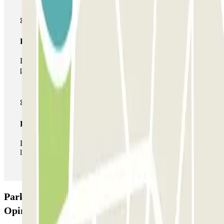
Pase multiparking
Durante tu estancia podrás hacer uso de toda la red de
parkings de este operador disponibles en Parclick.
Pase ilimitado
Durante tu estancia podrás entrar y salir del parking todas
las veces que quieras.
Parking BSM Travessera de Dalt - Park Güell:
Opiniones